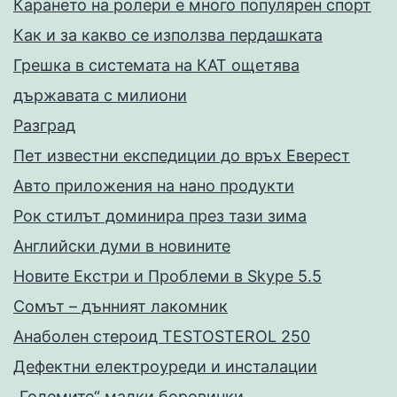
Карането на ролери е много популярен спорт
Как и за какво се използва пердашката
Грешка в системата на КАТ ощетява
държавата с милиони
Разград
Пет известни експедиции до връх Еверест
Авто приложения на нано продукти
Рок стилът доминира през тази зима
Английски думи в новините
Новите Екстри и Проблеми в Skype 5.5
Сомът – дънният лакомник
Анаболен стероид TESTOSTEROL 250
Дефектни електроуреди и инсталации
„Големите“ малки боровинки