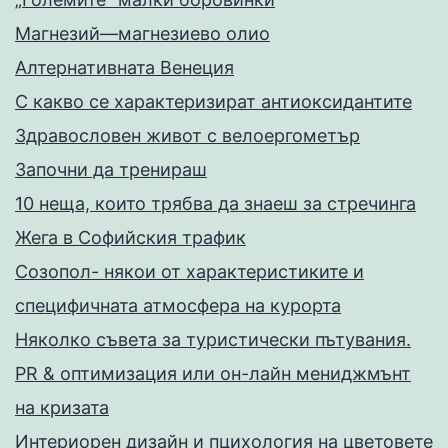
Магнезий—магнезиево олио
Алтернативната Венеция
С какво се характеризират антиоксидантите
Здравословен живот с велоергометър
Запoчни да тренираш
10 неща, които трябва да знаеш за стречинга
Жега в Софийския трафик
Созопол- някои от характеристиките и
специфичната атмосфера на курорта
Няколко съвета за туристически пътувания.
PR & оптимизация или он-лайн мениджмънт
на кризата
Интериорен дизайн и пцихология на цветовете