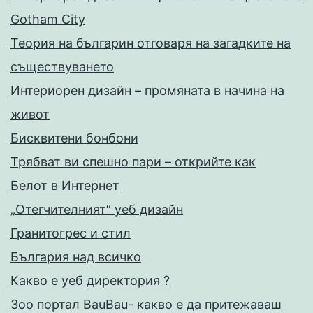
Gotham City
Теория на българин отговаря на загадките на
съществуването
Интериорен дизайн – промяната в начина на
живот
Бисквитени бонбони
Трябват ви спешно пари – открийте как
Белот в Интернет
„Отегчителният“ уеб дизайн
Гранитогрес и стил
България над всичко
Какво е уеб директория ?
Зоо портал BauBau- какво е да притежаваш