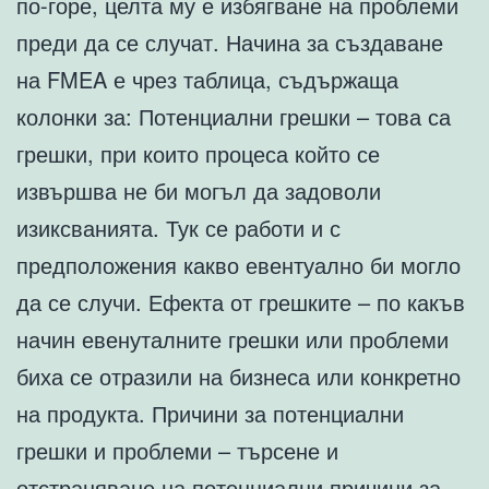
по-горе, целта му е избягване на проблеми
преди да се случат. Начина за създаване
на FMEA е чрез таблица, съдържаща
колонки за: Потенциални грешки – това са
грешки, при които процеса който се
извършва не би могъл да задоволи
изиксванията. Тук се работи и с
предположения какво евентуално би могло
да се случи. Ефекта от грешките – по какъв
начин евенуталните грешки или проблеми
биха се отразили на бизнеса или конкретно
на продукта. Причини за потенциални
грешки и проблеми – търсене и
отстраняване на потенциални причини за