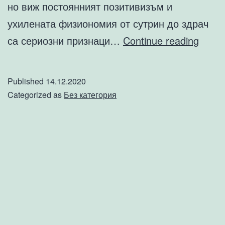
но виж постоянният позитивизъм и
ухилената физиономия от сутрин до здрач
За
са сериозни признаци…
Continue reading
депр
и
Published
14.12.2020
весе
Categorized as
Без категория
хора