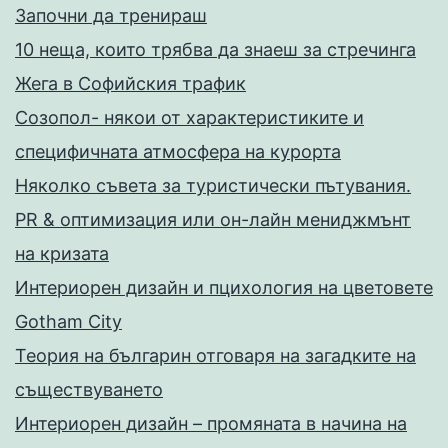
Запoчни да тренираш
10 неща, които трябва да знаеш за стречинга
Жега в Софийския трафик
Созопол- някои от характеристиките и
специфичната атмосфера на курорта
Няколко съвета за туристически пътувания.
PR & оптимизация или он-лайн мениджмънт
на кризата
Интериорен дизайн и пцихология на цветовете
Gotham City
Теория на българин отговаря на загадките на
съществуването
Интериорен дизайн – промяната в начина на