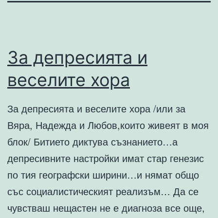
За депресията и
веселите хора
За депресията и веселите хора /или за
Вяра, Надежда и Любов,които живеят в моя
блок/ Битието диктува съзнанието…а
депресивните настройки имат стар генезис
по тия географски ширини…и нямат общо
със социалистическият реализъм… Да се
чувстваш нещастен не е диагноза все още,