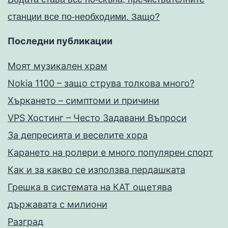
станции все по-необходими. Защо?
Последни публикации
Моят музикален храм
Nokia 1100 – защо струва толкова много?
Хъркането – симптоми и причини
VPS Хостинг – Често Задавани Въпроси
За депресията и веселите хора
Карането на ролери е много популярен спорт
Как и за какво се използва пердашката
Грешка в системата на КАТ ощетява
държавата с милиони
Разград