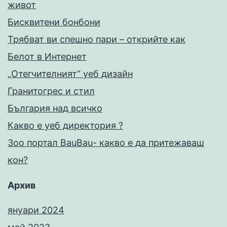
живот
Бисквитени бонбони
Трябват ви спешно пари – открийте как
Белот в Интернет
„Отегчителният“ уеб дизайн
Гранитогрес и стил
България над всичко
Какво е уеб директория ?
Зоо портал BauBau- какво е да притежаваш
кон?
Архив
януари 2024