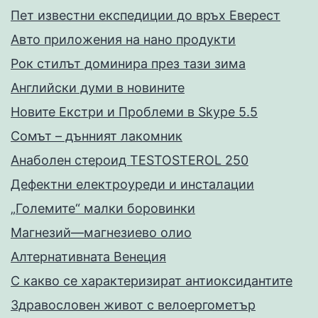
Пет известни експедиции до връх Еверест
Авто приложения на нано продукти
Рок стилът доминира през тази зима
Английски думи в новините
Новите Екстри и Проблеми в Skype 5.5
Сомът – дънният лакомник
Анаболен стероид TESTOSTEROL 250
Дефектни електроуреди и инсталации
„Големите“ малки боровинки
Магнезий—магнезиево олио
Алтернативната Венеция
С какво се характеризират антиоксидантите
Здравословен живот с велоергометър