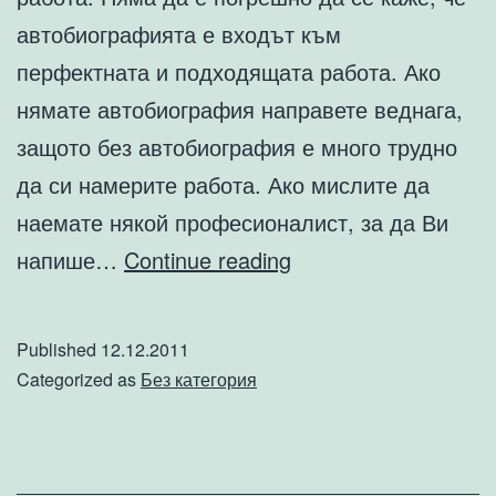
автобиографията е входът към
перфектната и подходящата работа. Ако
нямате автобиография направете веднага,
защото без автобиография е много трудно
да си намерите работа. Ако мислите да
наемате някой професионалист, за да Ви
Съвети
напише…
Continue reading
за
писане
Published
12.12.2011
на
Categorized as
Без категория
автобиография