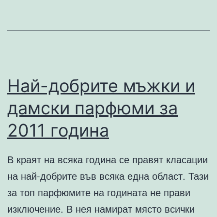
вод
дире
Най-добрите мъжки и
дамски парфюми за
2011 година
В краят на всяка година се правят класации
на най-добрите във всяка една област. Тази
за топ парфюмите на годината не прави
изключение. В нея намират място всички