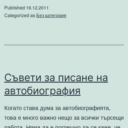
с
Published
16.12.2011
автомобили
Categorized as
Без категория
Съвети за писане на
автобиография
Когато става дума за автобиографията,
това е много важно нещо за всички търсещи
работа. Няма да е погрешно да се каже, че