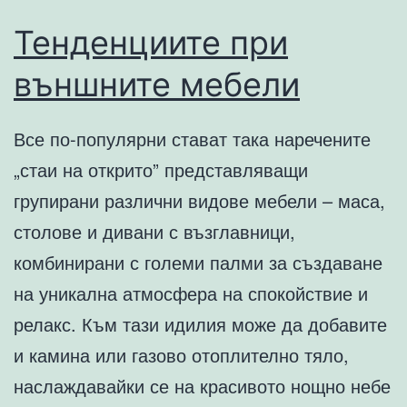
по-
Тенденциите при
добре
външните мебели
да
не
Все по-популярни стават така наречените
са
„стаи на открито” представляващи
това,
групирани различни видове мебели – маса,
което
столове и дивани с възглавници,
бяха
комбинирани с големи палми за създаване
на уникална атмосфера на спокойствие и
релакс. Към тази идилия може да добавите
и камина или газово отоплително тяло,
наслаждавайки се на красивото нощно небе