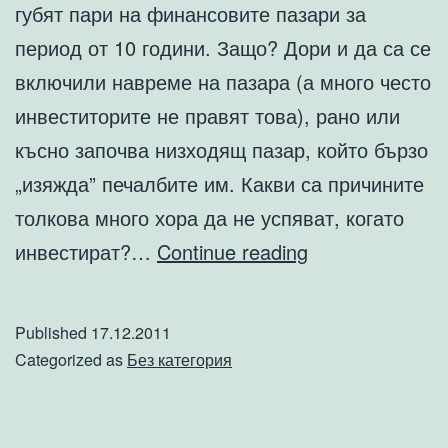
губят пари на финансовите пазари за
период от 10 години. Защо? Дори и да са се
включили навреме на пазара (а много често
инвеститорите не правят това), рано или
късно започва низходящ пазар, който бързо
„изяжда” печалбите им. Какви са причините
толкова много хора да не успяват, когато
Пет
инвестират?…
Continue reading
причини,
поради
Published
17.12.2011
които
Categorized as
Без категория
хората
се