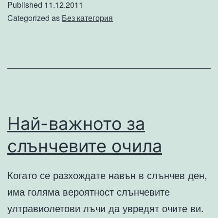
Published
11.12.2011
–
Categorized as
Без категория
какво
трябва
да
знае
всеки
Най-важното за
слънчевите очила
Когато се разхождате навън в слънчев ден,
има голяма вероятност слънчевите
ултравиолетови лъчи да увредят очите ви.