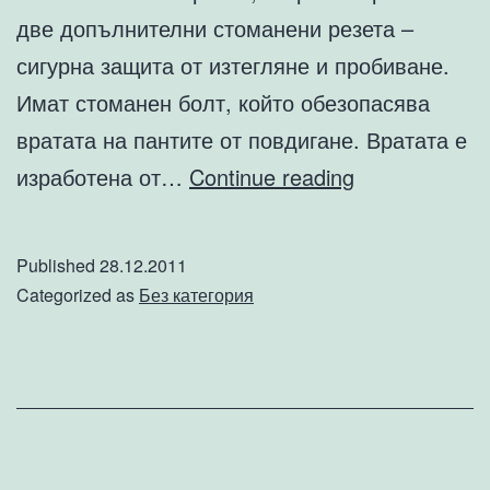
две допълнителни стоманени резета –
сигурна защита от изтегляне и пробиване.
Имат стоманен болт, който обезопасява
вратата на пантите от повдигане. Вратата е
Интериорни
изработена от…
Continue reading
врати
–
Published
28.12.2011
за
Categorized as
Без категория
какво
можем
да
ги
ползваме.