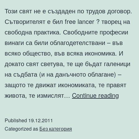
Този свят не е създаден по трудов договор.
Сътворителят е бил free lancer ? творец на
свободна практика. Свободните професии
ви­наги са били облагодетелствани – във
всяко общество, във всяка ико­номика. И
докато свят светува, те ще бъдат галеници
на съдбата (и на данъчното облагане) –
защото те движат икономиката, те правят
Регист
живота, те измислят…
Continue reading
и
осчето
Published
19.12.2011
на
Categorized as
Без категория
свобод