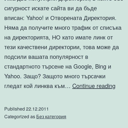
сигурност искате сайта ви да бъде
вписан: Yahoo! и Отворената Директория.
Няма да получите много трафик от списъка
на директорията, НО като имате линк от
тези качествени директории, това може да
подсили вашата популярност в
стандартното търсене на Google, Bing и
Yahoo. Защо? Защото много търсачки
Как
гледат кой линква към…
Continue reading
да
се
Published
22.12.2011
вкл
Categorized as
Без категория
във