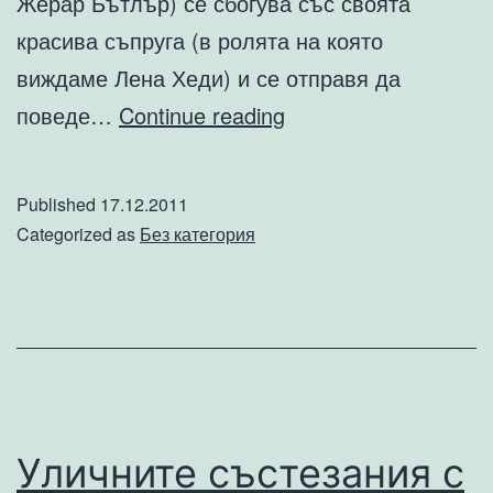
Жерар Бътлър) се сбогува със своята
красива съпруга (в ролята на която
виждаме Лена Хеди) и се отправя да
Фитнес
поведе…
Continue reading
програмата
на
Published
17.12.2011
актьорите
Categorized as
Без категория
от
филма
“300”
Уличните състезания с