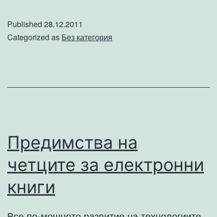
и
хамалски
Published
28.12.2011
услуги
Categorized as
Без категория
от
Хамали.БГ
Предимства на
четците за електронни
книги
Все по-мощното развитие на технологиите