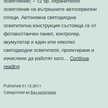
осветление) – 12 бр. охранително
осветление на вътрешните автосервизни
площи. Автономна светодиодна
осветителна конструкция състояща се от
фотоволтаичен панел, контролер,
акумулатор и един или няколко
светодиодни осветителя, проектирани и
изчислени да работят като…
Continue
Еко
reading
частни
обществени
Published
31.12.2011
поръчки
Categorized as
Без категория
от
Автосервиз