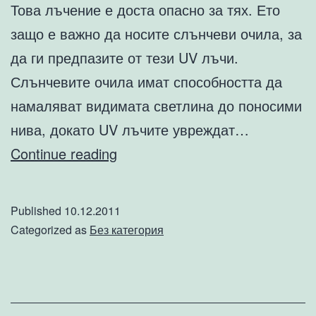
Това лъчение е доста опасно за тях. Ето
защо е важно да носите слънчеви очила, за
да ги предпазите от тези UV лъчи.
Слънчевите очила имат способността да
намаляват видимата светлина до поносими
нива, докато UV лъчите увреждат…
Най-
Continue reading
важното
за
Published
10.12.2011
слънчевите
Categorized as
Без категория
очила