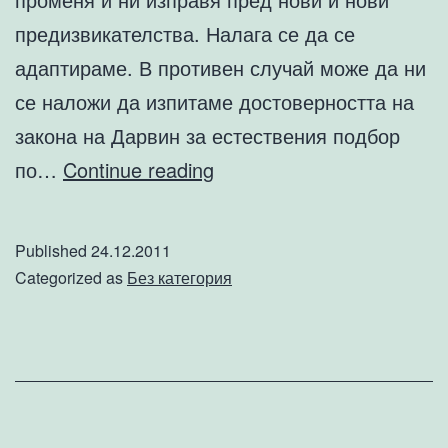
предизвикателства. Налага се да се
адаптираме. В противен случай може да ни
се наложи да изпитаме достоверността на
закона на Дарвин за естествения подбор
Да
по…
Continue reading
накараш
слона
Published
24.12.2011
да
Categorized as
Без категория
подскача
или
някои
традиции
е