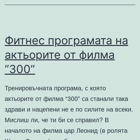
провалят
в
инвестиционни
си
Фитнес програмата на
решения
актьорите от филма
“300”
Тренировъчната програма, с която
актьорите от филма “300” са станали така
здрави и нацепени не е по силите на всеки.
Мислиш ли, че ти би се справил? В
началото на филма цар Леонид (в ролята