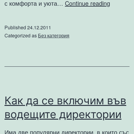
Тенденц
с комфорта и уюта…
Continue reading
при
външнит
Published
24.12.2011
мебели
Categorized as
Без категория
Как да се включим във
водещите директории
Има две популярни директории, в които със