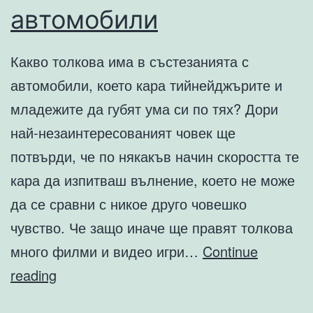
автомобили
Какво толкова има в състезанията с
автомобили, което кара тийнейджърите и
младежите да губят ума си по тях? Дори
най-незаинтересованият човек ще
потвърди, че по някакъв начин скоростта те
кара да изпитваш вълнение, което не може
да се сравни с никое друго човешко
чувство. Че защо иначе ще правят толкова
много филми и видео игри…
Continue
Уличните
reading
състезания