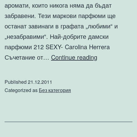
аромати, които никога няма да бъдат
забравени. Тези маркови парфюми ще
останат завинаги в графата „любими“ и
„незабравими“. Най-добрите дамски
парфюми 212 SEXY- Carolina Herrera
Най-
Съчетание от…
Continue reading
добрите
мъжки
Published
21.12.2011
и
Categorized as
Без категория
дамски
парфюми
за
2011