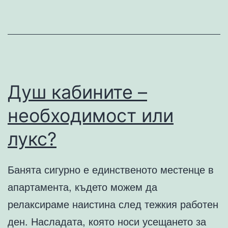
книги
Душ кабините –
необходимост или
лукс?
Банята сигурно е единственото местенце в
апартамента, където можем да
релаксираме наистина след тежкия работен
ден. Насладата, която носи усещането за