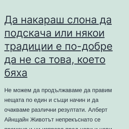
Да накараш слона да
подскача или някои
традиции е по-добре
да не са това, което
бяха
Не можем да продължаваме да правим
нещата по един и същи начин и да
очакваме различни резултати. Алберт
Айнщайн Животът непрекъснато се
променя и ни изправя пред нови и нови