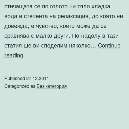
стичащата се по голото ни тяло хладка
вода и степента на релаксация, до която ни
довежда, е чувство, което може да се
сравнява с малко други. По-надолу в тази
статия ще ви споделим няколко…
Continue
Душ
reading
кабините
–
Published
27.12.2011
необходимост
Categorized as
Без категория
или
лукс?