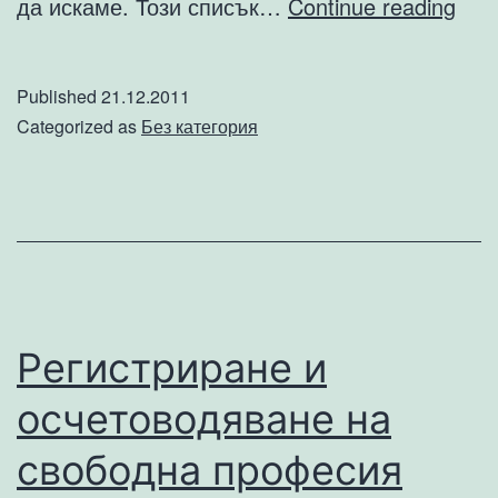
Топ
да искаме. Този списък…
Continue reading
10
мес
Published
21.12.2011
кои
Categorized as
Без категория
ник
ням
да
пос
Регистриране и
осчетоводяване на
свободна професия