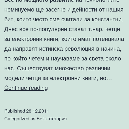
неминуемо ще засегне и дейности от нашия
бит, които често сме считали за константни.
Днес все по-популярни стават т.нар. четци
за електронни книги, които имат потенциала
да направят истинска революция в начина,
по който четем и научаваме за света около
нас. Съществуват множество различни
модели четци за електронни книги, но…
Предимства
Continue reading
на
четците
Published
28.12.2011
за
Categorized as
Без категория
електронни