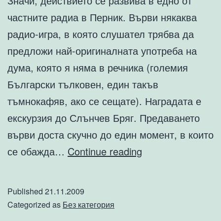
Значи, действието се развива в едно от
частните радиа в Перник. Върви някаква
радио-игра, в която слушател трябва да
предложи най-оригиналната употреба на
дума, която я няма в речника (големия
Български тълковен, един такъв
тъмнокафяв, ако се сещате). Наградата е
екскурзия до Слънчев Бряг. Предаването
върви доста скучно до един момент, в които
Тиго
се обажда…
Continue reading
Published
21.11.2009
Categorized as
Без категория