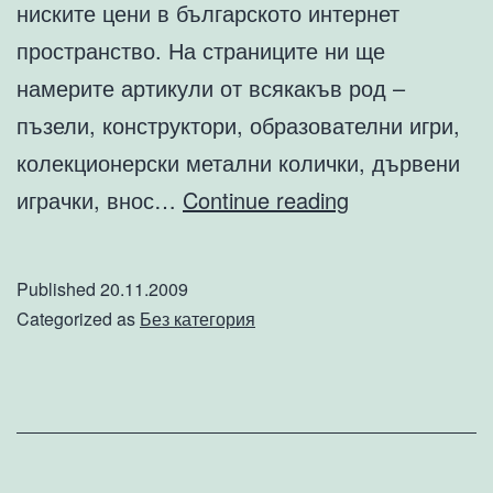
ниските цени в българското интернет
пространство. На страниците ни ще
намерите артикули от всякакъв род –
пъзели, конструктори, образователни игри,
колекционерски метални колички, дървени
Детски
играчки, внос…
Continue reading
играчки
от
Published
20.11.2009
“Малчугани”
Categorized as
Без категория