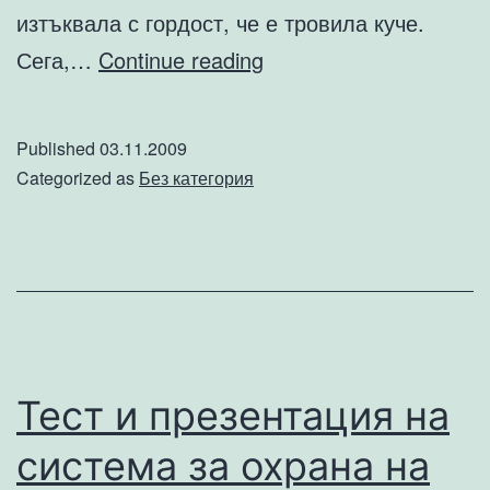
изтъквала с гордост, че е тровила куче.
Възрастна
Сега,…
Continue reading
жена
заплашва
Published
03.11.2009
с
Categorized as
Без категория
отравяне
и
стрелба
Тест и презентация на
система за охрана на