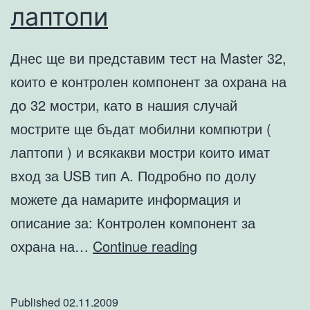
лаптопи
Днес ще ви представим тест на Master 32,
които е контролен компонент за охрана на
до 32 мостри, като в нашия случай
мострите ще бъдат мобилни компютри (
лаптопи ) и всякакви мостри които имат
вход за USB тип А. Подробно по долу
можете да намарите информация и
описание за: Контролен компонент за
Тест
охрана на…
Continue reading
и
презентация
Published
02.11.2009