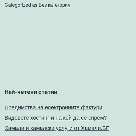
на
Categorized as
Без категория
система
за
охрана
на
лаптопи
Най-четени статии
Предимства на електронните фактури
Видовете хостинг и на кой да се спрем?
Хамали и хамалски услуги от Хамали.БГ