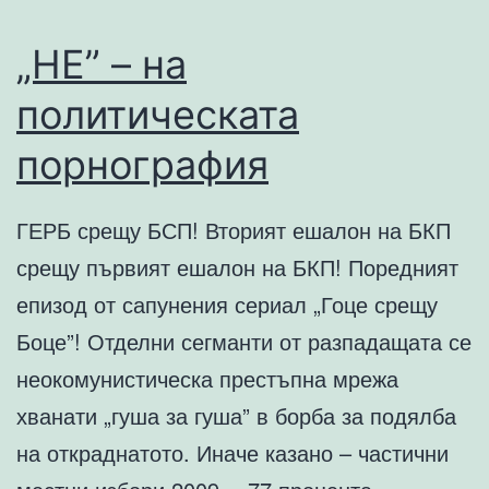
„НЕ” – на
политическата
порнография
ГЕРБ срещу БСП! Вторият ешалон на БКП
срещу първият ешалон на БКП! Поредният
епизод от сапунения сериал „Гоце срещу
Боце”! Отделни сегманти от разпадащата се
неокомунистическа престъпна мрежа
хванати „гуша за гуша” в борба за подялба
на откраднатото. Иначе казано – частични