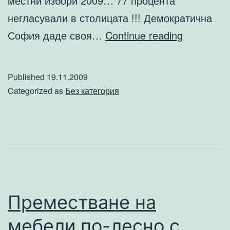
местни избори 2009… 77 процента
негласували в столицата !!! Демократична
„НЕ”
София даде своя…
Continue reading
–
на
Published
19.11.2009
политиче
Categorized as
Без категория
порногра
Премествaнe нa
мебели по-лесно с