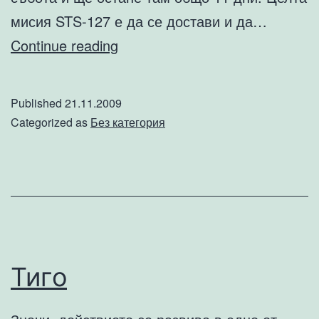
мисия STS-127 е да се достави и да…
Космическата
Continue reading
совалка
Индевър
Published
21.11.2009
излетя
Categorized as
Без категория
към
МКС
Тиго