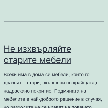
и
Лунните
модули
Не изхвърляйте
старите мебели
Всеки има в дома си мебели, които го
дразнят – стари, окършени по крайщата,с
надраскано покритие. Подмяната на
мебелите е най-доброто решение в случая,
но разходите не се нравят на повечето