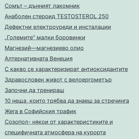
Сомът – дънният лакомник
Анаболен стероид TESTOSTEROL 250
Дефектни електроуреди и инсталации
„Големите“ малки боровинки
Магнезий—магнезиево олио
Алтернативната Венеция
С какво се характеризират антиоксидантите
Здравословен живот с велоергометър
Запoчни да тренираш
10 неща, които трябва да знаеш за стречинга
Жега в Софийския трафик
Созопол- някои от характеристиките и
специфичната атмосфера на курорта