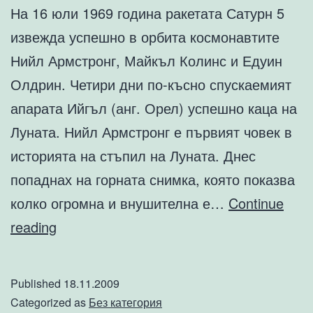
На 16 юли 1969 година ракетата Сатурн 5
извежда успешно в орбита космонавтите
Нийл Армстронг, Майкъл Колинс и Едуин
Олдрин. Четири дни по-късно спускаемият
апарата Ийгъл (анг. Орел) успешно каца на
Луната. Нийл Армстронг е първият човек в
историята на стъпил на Луната. Днес
попаднах на горната снимка, която показва
колко огромна и внушителна е…
Continue
Програма
reading
Аполо:
Сатурн
Published
18.11.2009
5
Categorized as
Без категория