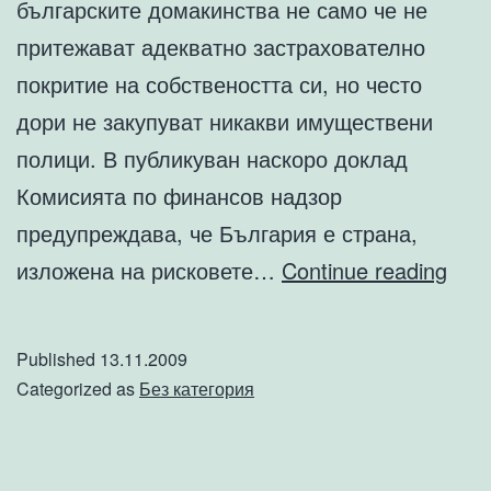
българските домакинства не само че не
притежават адекватно застрахователно
покритие на собствеността си, но често
дори не закупуват никакви имуществени
полици. В публикуван наскоро доклад
Комисията по финансов надзор
предупреждава, че България е страна,
Дев
изложена на рисковете…
Continue reading
от
дес
Published
13.11.2009
жил
Categorized as
Без категория
не
са