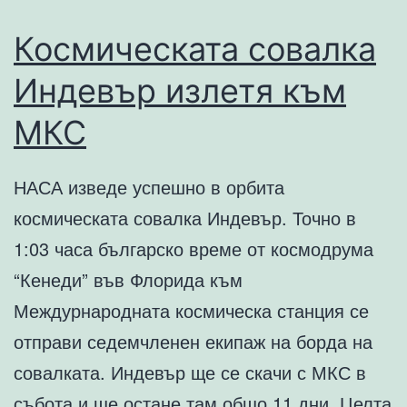
Космическата совалка
Индевър излетя към
МКС
НАСА изведе успешно в орбита
космическата совалка Индевър. Точно в
1:03 часа българско време от космодрума
“Кенеди” във Флорида към
Междурнародната космическа станция се
отправи седемчленен екипаж на борда на
совалката. Индевър ще се скачи с МКС в
събота и ще остане там общо 11 дни. Целта