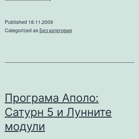
нa
мебели
Published
18.11.2009
по-
Categorized as
Без категория
лесно
с
Хамали.BG
Програма Аполо:
Сатурн 5 и Лунните
модули