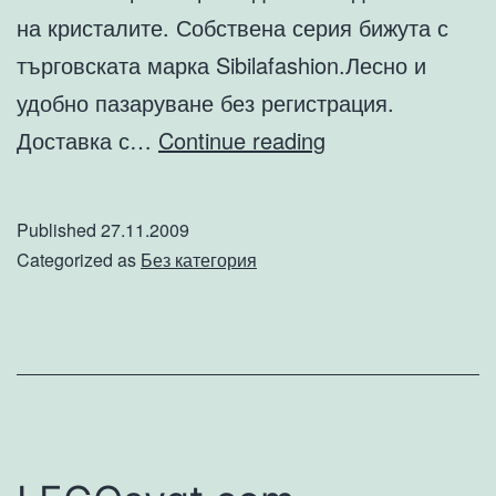
на кристалите. Собствена серия бижута с
търговската марка Sibilafashion.Лесно и
удобно пазаруване без регистрация.
Онлайн
Доставка с…
Continue reading
магазин
за
Published
27.11.2009
бижута
Categorized as
Без категория
и
аксесоари
с
кристали
Сваровски