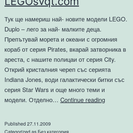
LEGOsvqt.com
Тук ще намериш най- новите модели LEGO.
Duplo – лего за най- малките деца.
Препътувай морета и океани с огромния
кораб от серия Pirates, вкарай затворника в
ареста, с нашите полицаи от серия City.
Открий кристалния череп със серията
Indiana Jones, води галактически битки със
серия Star Wars и още много теми и
LEGOsvqt
модели. Отделно…
Continue reading
Published
27.11.2009
Categorized as
Без категория