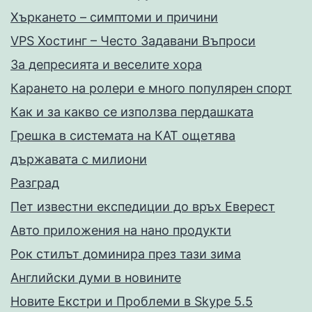
Хъркането – симптоми и причини
VPS Хостинг – Често Задавани Въпроси
За депресията и веселите хора
Карането на ролери е много популярен спорт
Как и за какво се използва пердашката
Грешка в системата на КАТ ощетява
държавата с милиони
Разград
Пет известни експедиции до връх Еверест
Авто приложения на нано продукти
Рок стилът доминира през тази зима
Английски думи в новините
Новите Екстри и Проблеми в Skype 5.5