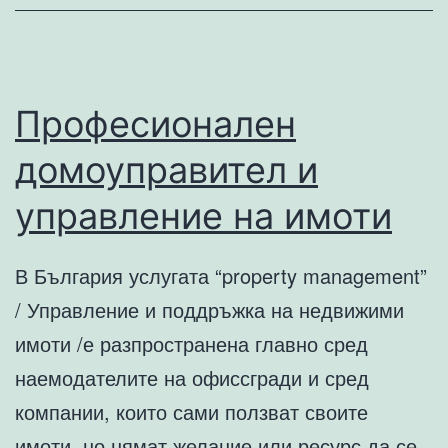
пок
със
зас
сре
Професионален
нав
домоуправител и
и
зем
управление на имоти
В България услугата “property management”
/ Управление и поддръжка на недвижими
имоти /е разпространена главно сред
наемодателите на офиссгради и сред
компании, които сами ползват своите
имоти, но нямат желание или ресурс да се