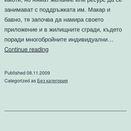
занимават с поддръжката им. Макар и
бавно, тя започва да намира своето
приложение и в жилищните сгради, където
поради многобройните индивидуални…
Професионален
Continue reading
домоуправител
и
Published
08.11.2009
управление
Categorized as
Без категория
на
имоти