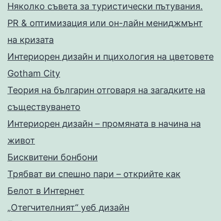
Няколко съвета за туристически пътувания.
PR & оптимизация или он-лайн мениджмънт
на кризата
Интериорен дизайн и пцихология на цветовете
Gotham City
Теория на българин отговаря на загадките на
съществуването
Интериорен дизайн – промяната в начина на
живот
Бисквитени бонбони
Трябват ви спешно пари – открийте как
Белот в Интернет
„Отегчителният“ уеб дизайн