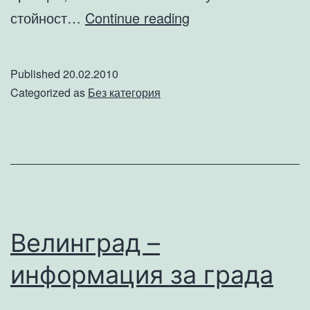
Обща
стойност…
Continue reading
класификация
на
Published
20.02.2010
писмените
Categorized as
Без категория
работи,
изготвяни
за
българските
университети.
Велинград –
информация за града