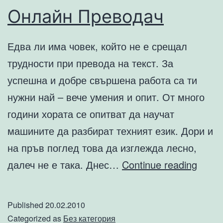
Онлайн Преводач
Едва ли има човек, който не е срещал
трудности при превода на текст. За
успешна и добре свършена работа са ти
нужни най – вече умения и опит. От много
години хората се опитват да научат
машините да разбират техният език. Дори и
на пръв поглед това да изглежда лесно,
Онла
далеч не е така. Днес…
Continue reading
Прев
Published
20.02.2010
Categorized as
Без категория