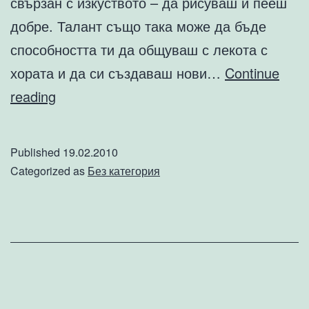
свързан с изкуството – да рисуваш и пееш
добре. Талант също така може да бъде
способността ти да общуваш с лекота с
хората и да си създаваш нови…
Continue
Талантът
reading
–
пряко
Published
19.02.2010
свързан
Categorized as
Без категория
с
хобито
и
интересите
на
личността