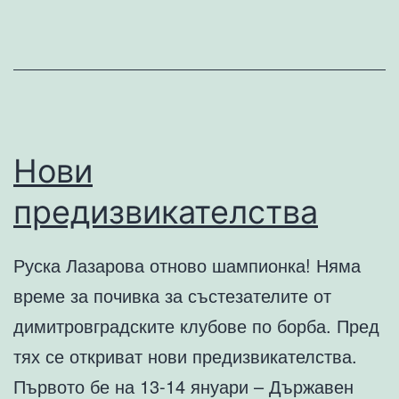
града
Нови
предизвикателства
Руска Лазарова отново шампионка! Няма
време за почивка за състезателите от
димитровградските клубове по борба. Пред
тях се откриват нови предизвикателства.
Първото бе на 13-14 януари – Държавен