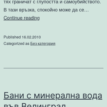
тях граничат с глупостта и самоубийството.
В тази връзка, спокойно може да се…
Кое
Continue reading
е
най-
Published
16.02.2010
опасното
Categorized as
Без категория
животно,
живяло
някога?
–
Човекът
и
Бани с минерална вода
неговото
във Велинград
безрасъдство.