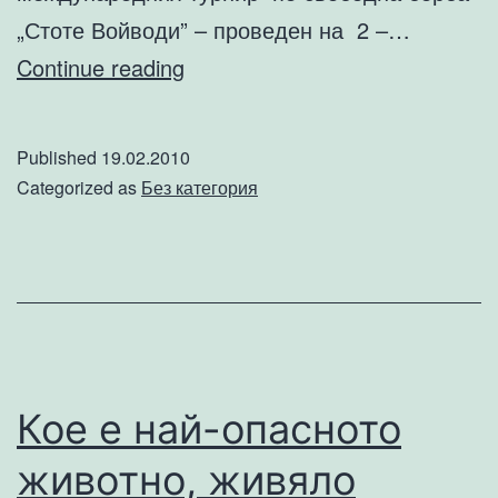
„Стоте Войводи” – проведен на 2 –…
СКБ
Continue reading
Димитровград
водещ
Published
19.02.2010
център
Categorized as
Без категория
в
борбата
при
децата
Кое е най-опасното
животно, живяло