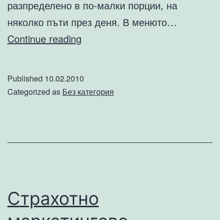
разпределено в по-малки порции, на
няколко пъти през деня. В менюто…
Правилни
Continue reading
грижи
за
Published
10.02.2010
красотата
Categorized as
Без категория
Страхотно