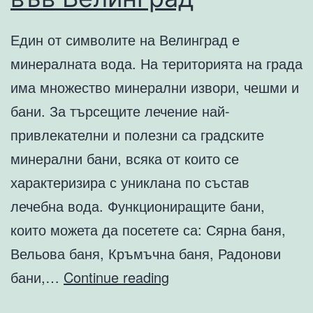
Един от символите на Велинград е
минералната вода. На територията на града
има множество минерални извори, чешми и
бани. За търсещите лечение най-
привлекателни и полезни са градските
минерални бани, всяка от които се
характеризира с униклана по състав
лечебна вода. Функциониращите бани,
които можета да посетете са: Сярна баня,
Вельова баня, Кръмъчна баня, Радонови
Бани
бани,…
Continue reading
с