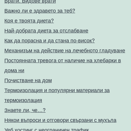
Врати. Видове врати
Важно ли е здравето за теб?
Коя е твоята диета?
Най-добрата диета за отслабване
Как да порасна и да стана по-висок?
Механизъм на действие на лечебното гладуване
Постоянната тревога от наличие на хлебарки в
дома ни
Почистване на дом
Термоизолация и популярни материали за
термоизолация
Знаете ли, че…?
Някои въпроси и отговори свързани с мухъла
Уеб хостинг с неограничен трафик