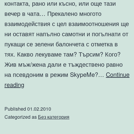
контакта, рано или късно, или още тази
вечер в чата… Прекалено многото
взаимодействия с цел взаимоотношения ще
ни оставят напълно самотни и погълнати от
пукащи се зелени балончета с отметка в
тях. Какво лекуваме там? Търсим? Кого?
Жив мъж/жена дали е тъждествено равно
на псевдоним в режим SkypeMe?…
Continue
Skype
reading
me
to
Published
01.02.2010
the
Categorized as
Без категория
sky