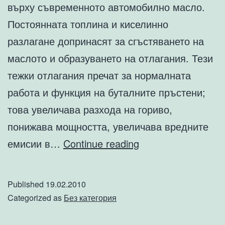
върху съвременното автомобилно масло.
Постоянната топлина и киселинно
разлагане допринасят за сгъстяването на
маслото и образуването на отлагания. Тези
тежки отлагания пречат за нормалната
работа и функция на буталните пръстени;
това увеличава разхода на гориво,
понижава мощността, увеличава вредните
Възтановява
емисии в…
Continue reading
компресията
в
Published
19.02.2010
двигателя
Categorized as
Без категория