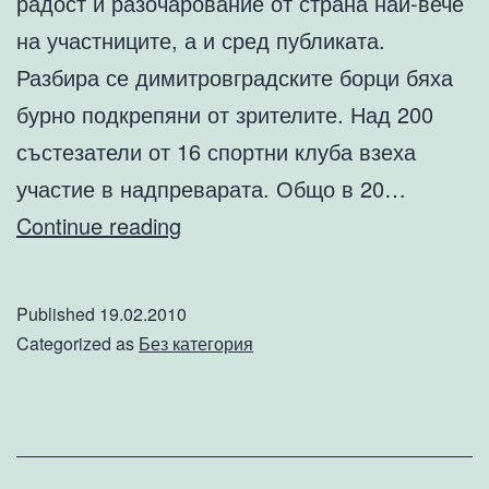
радост и разочарование от страна най-вече
на участниците, а и сред публиката.
Разбира се димитровградските борци бяха
бурно подкрепяни от зрителите. Над 200
състезатели от 16 спортни клуба взеха
участие в надпреварата. Общо в 20…
Международен
Continue reading
турнир
по
Published
19.02.2010
борба
Categorized as
Без категория
за
деца
–
Димитровград