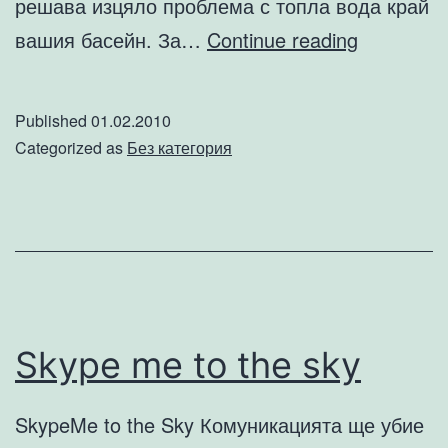
решава изцяло проблема с топла вода край
Слънчев
вашия басейн. За…
Continue reading
душове
от
Published
01.02.2010
Франция
Categorized as
Без категория
Skype me to the sky
SkypeMe to the Sky Комуникацията ще убие