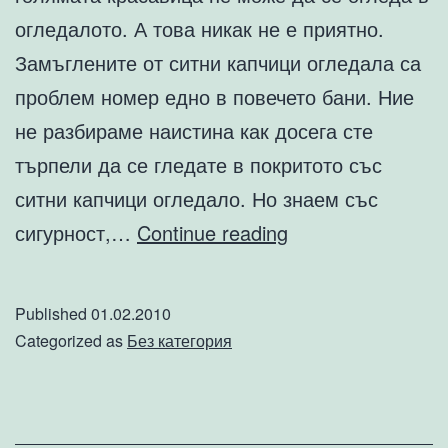
огледалото. А това никак не е приятно.
Замъглените от ситни капчици огледала са
проблем номер едно в повечето бани. Ние
не разбираме наистина как досега сте
търпели да се гледате в покритото със
ситни капчици огледало. Но знаем със
Сложете
сигурност,…
Continue reading
край
на
Published
01.02.2010
замъглените
Categorized as
Без категория
огледала