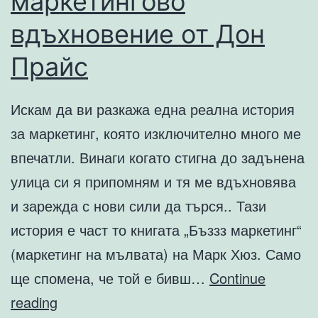
маркетингово
вдъхновение от Дон
Прайс
Искам да ви разкажа една реална история
за маркетинг, която изключително много ме
впечатли. Винаги когато стигна до задънена
улица си я припомням и тя ме вдъхновява
и зарежда с нови сили да търся.. Тази
история е част то книгата „Бъззз маркетинг“
(маркетинг на мълвата) на Марк Хюз. Само
ще спомена, че той е бивш…
Continue
Страхотно
reading