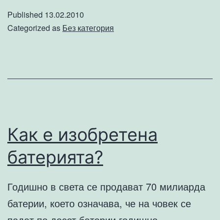
минерална
Published
13.02.2010
вода
Categorized as
Без категория
във
Велинград
Как е изобретена
батерията?
Годишно в света се продават 70 милиарда
батерии, което означава, че на човек се
падат по десет батерии годишно.