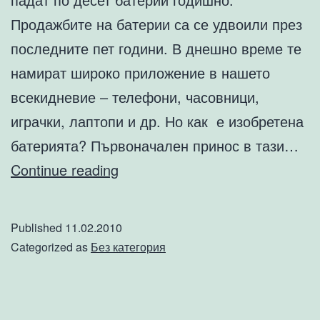
Продажбите на батерии са се удвоили през
последните пет години. В днешно време те
намират широко приложение в нашето
всекидневие – телефони, часовници,
играчки, лаптопи и др. Но как е изобретена
батерията? Първоначален принос в тази…
Как
Continue reading
е
изобретена
Published
11.02.2010
батерията?
Categorized as
Без категория