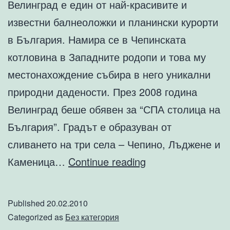
Велинград е един от най-красивите и
известни балнеоложки и планински курорти
в България. Намира се в Чепинската
котловина в Западните родопи и това му
местонахождение събира в него уникални
природни дадености. През 2008 година
Велинград беше обявен за “СПА столица на
България”. Градът е образуван от
сливането на три села – Чепино, Лъджене и
Велинград
Каменица…
Continue reading
–
информация
Published
20.02.2010
за
Categorized as
Без категория