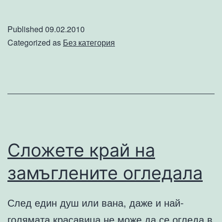
маркетингово
вдъхновение
Published
09.02.2010
от
Categorized as
Без категория
Дон
Прайс
Сложете край на
замъглените огледала
След един душ или вана, даже и най-
голямата красавица не може да се огледа в