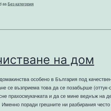
се
d as
Без категория
справя
както
трябва
с
хардуера?
чистване на дом
 домакинства особено в България под качестве
не се възприема това да се позабърше (оттук-
сне прахосмукачката и да се мине веднъж на д
. Именно поради грешните ни разбирания често