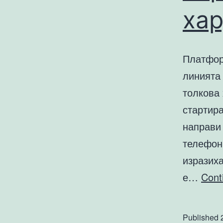
ха
Платфор
линията
толкова
стартира
направи
телефон
изразих
е…
Cont
Published