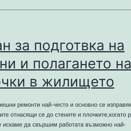
н за подготвка на
ни и полагането н
очки в жилището
решни ремонти най-често и основно се изправя
те отнасящи се до стените и плочките,когато 
е искаме да свършим работата възможно най-