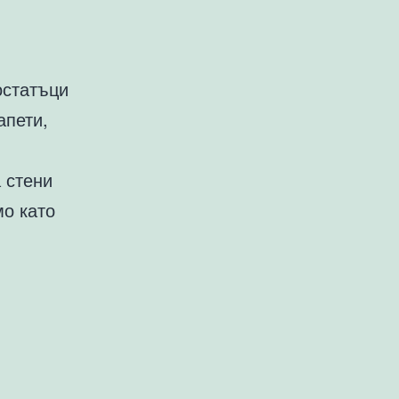
остатъци
апети,
а стени
мо като