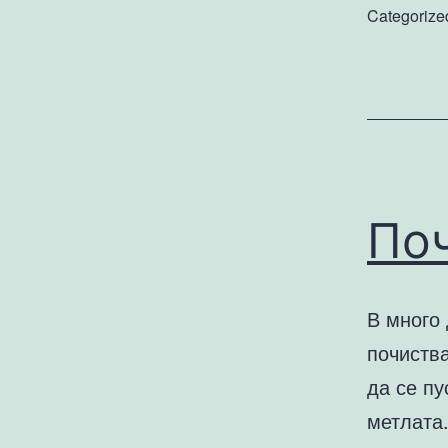
Categorize
По
В много
почиства
да се пу
метлата