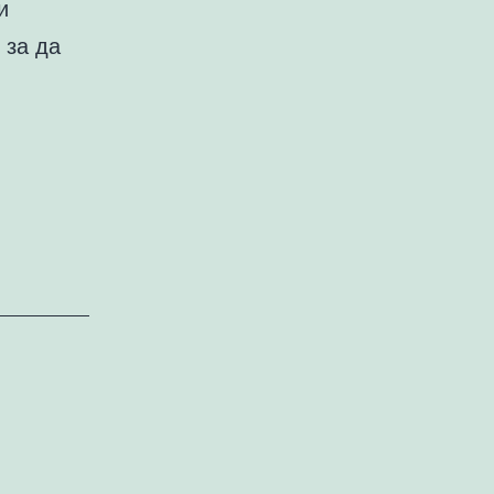
и
 за да