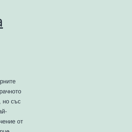
а
ярните
ерачното
, но със
ай-
чение от
inue