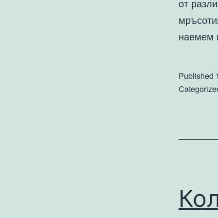
от разли
мръсоти
наемем
Published
Categorize
Кол