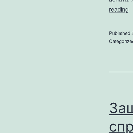
Н
reading
з
к
Published
н
Categorize
п
а
е
Защ
спр