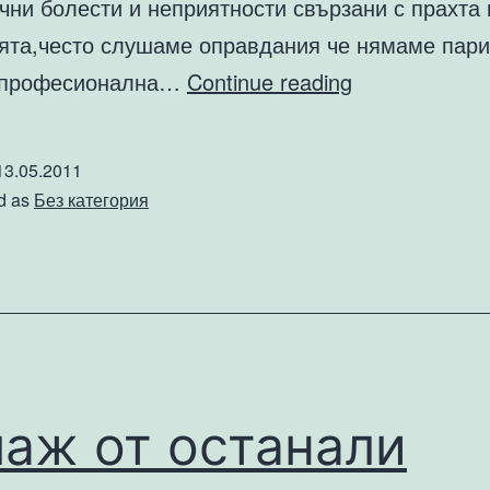
чни болести и неприятности свързани с прахта 
ята,често слушаме оправдания че нямаме пари
Почистване
 професионална…
Continue reading
на
дом
13.05.2011
d as
Без категория
аж от останали