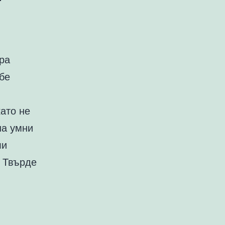
ра
бе
като не
на умни
ли
. Твърде