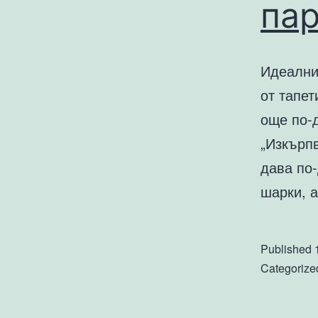
пар
Идеалния
от тапет
още по-д
„Изкърпв
дава по-
шарки, 
Published
Categorize