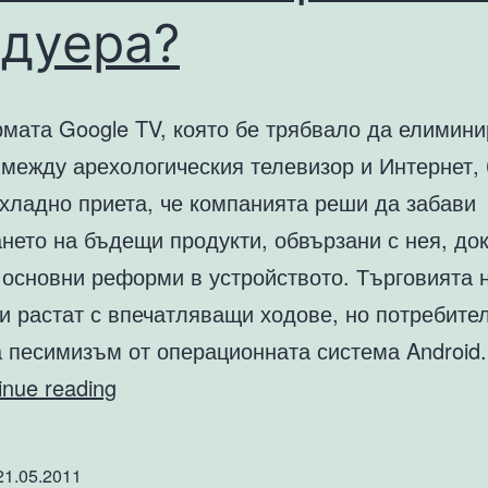
рдуера?
мата Google TV, която бе трябвало да елимини
 между арехологическия телевизор и Интернет, 
 хладно приета, че компанията реши да забави
нето на бъдещи продукти, обвързани с нея, до
 основни реформи в устройството. Търговията 
и растат с впечатляващи ходове, но потребите
а песимизъм от операционната система Android
Защо
inue reading
Google
не
21.05.2011