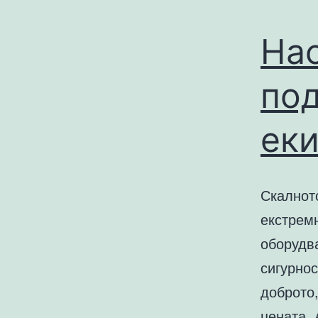
Нас
по
ек
Скалнот
екстремн
оборудва
сигурнос
доброто,
цената.