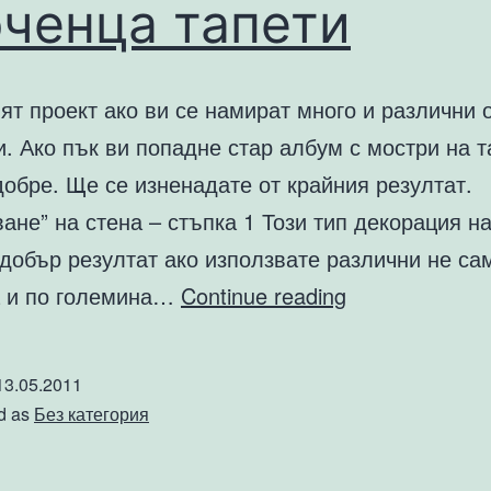
ченца тапети
т проект ако ви се намират много и различни 
и. Ако пък ви попадне стар албум с мостри на т
обре. Ще се изненадате от крайния резултат.
ане” на стена – стъпка 1 Този тип декорация н
добър резултат ако използвате различни не са
Колаж
а и по големина…
Continue reading
от
останали
13.05.2011
парченца
d as
Без категория
тапети