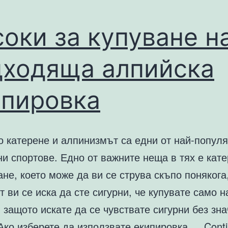
оки за купуване н
дходяща алпийска
ипировка
о катерене и алпинизмът са едни от най-попул
и спортове. Едно от важните неща в тях е кат
не, което може да ви се струва скъпо понякога
т ви се иска да сте сигурни, че купувате само н
 защото искате да се чувствате сигурни без зна
 Ако изберете да използвате екипировка,…
Cont