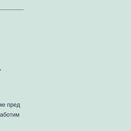
а
ме пред
работим