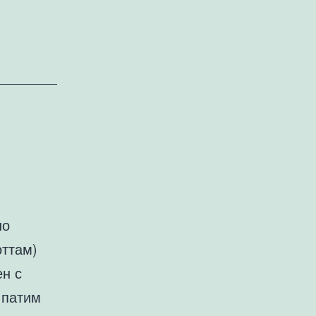
но
оттам)
ен с
 патим