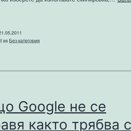
асоки
а
упуване
21.05.2011
а
d as
Без категория
одходяща
лпийска
кипировка
о Google не се
авя както трябва 