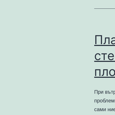
Пла
сте
пл
При вът
проблеми
сами ни