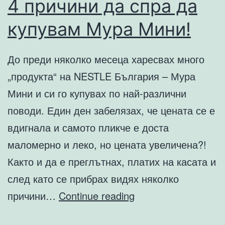
4 причини да спра да
купувам Мура Мини!
До преди няколко месеца харесвах много
„продукта“ на NESTLE България – Мура
Мини и си го купувах по най-различни
поводи. Един ден забелязах, че цената се е
вдигнала и самото пликче е доста
маломерно и леко, но цената увеличена?!
Както и да е преглътнах, платих на касата и
след като се прибрах видях няколко
4
причини…
Continue reading
причини