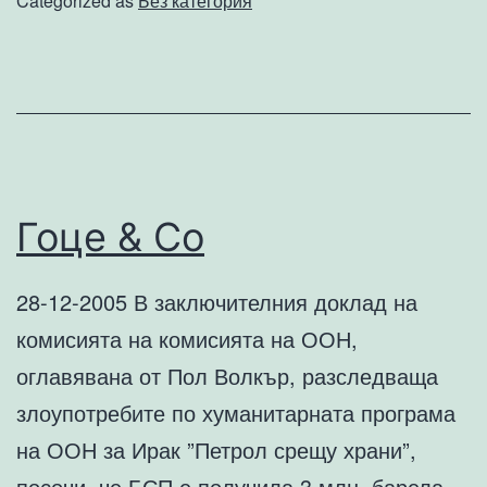
Categorized as
Без категория
си
поделят
ли
света
Пекин
и
Гоце & Co
Вашингтон
28-12-2005 В заключителния доклад на
комисията на комисията на ООН,
оглавявана от Пол Волкър, разследваща
злоупотребите по хуманитарната програма
на ООН за Ирак ”Петрол срещу храни”,
посочи, че БСП е получила 3 млн. барела