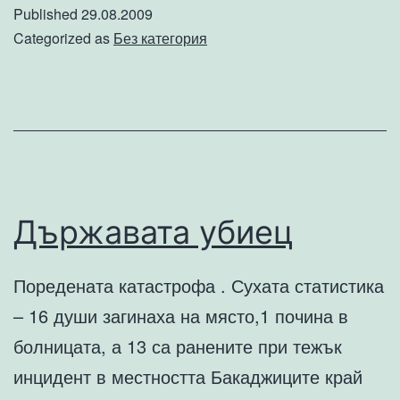
на
Published
29.08.2009
българите
Categorized as
Без категория
в
Германия
да
гласуват
на
“Парламентарни
Държавата убиец
Избори
2009”
Поредената катастрофа . Сухата статистика
– 16 души загинаха на място,1 почина в
болницата, а 13 са ранените при тежък
инцидент в местността Бакаджиците край