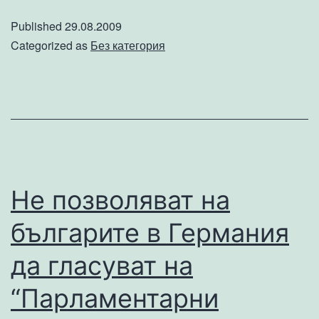
използ
Published
29.08.2009
пласт
Categorized as
Без категория
в
хранит
вкусов
проми
Не позволяват на
българите в Германия
да гласуват на
“Парламентарни