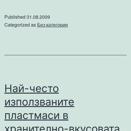
пост
фактум
Published
31.08.2009
–
Categorized as
Без категория
кому
са
нужни?
Най-често
използваните
пластмаси в
хранително-вкусовата