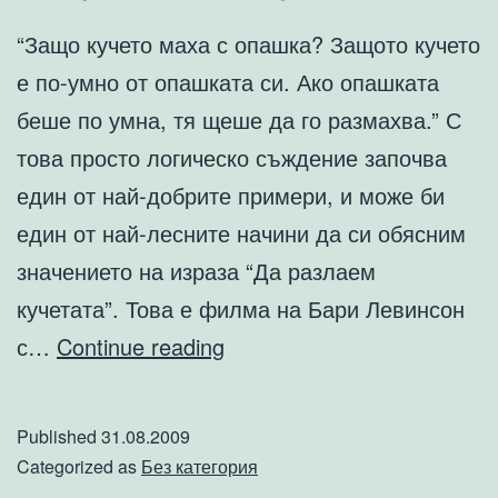
“Защо кучето маха с опашка? Защото кучето
е по-умно от опашката си. Ако опашката
беше по умна, тя щеше да го размахва.” С
това просто логическо съждение започва
един от най-добрите примери, и може би
един от най-лесните начини да си обясним
значението на израза “Да разлаем
кучетата”. Това е филма на Бари Левинсон
Да
с…
Continue reading
разлаем
кучетата
Published
31.08.2009
Categorized as
Без категория