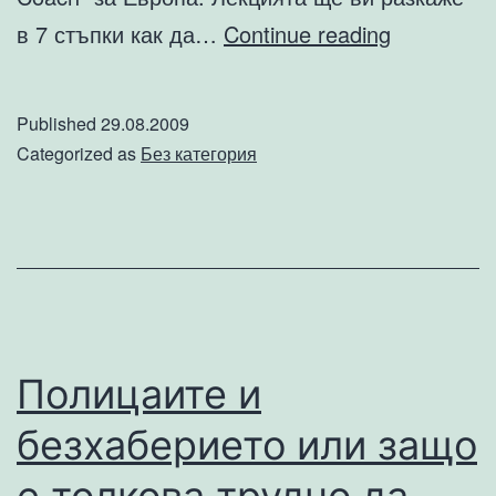
Интензив
в 7 стъпки как да…
Continue reading
лекция
за
Published
29.08.2009
Guerilla
Categorized as
Без категория
Маркетинг
в
гр.
Бургас
Полицаите и
безхаберието или защо