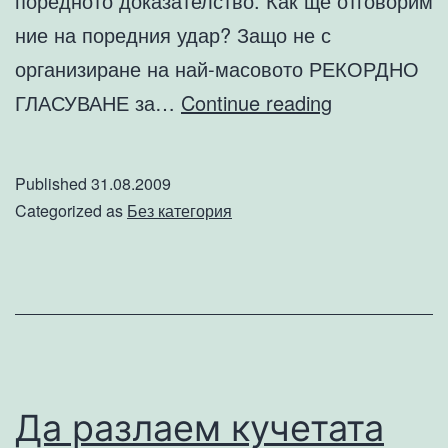
поредното доказателство. Как ще отговорим
ние на поредния удар? Защо не с
организиране на най-масовото РЕКОРДНО
Да
ГЛАСУВАНЕ за…
Continue reading
организира
най-
Published
31.08.2009
масовото
Categorized as
Без категория
рекордно
гласуване
в
историята
на
България
Да разлаем кучетата