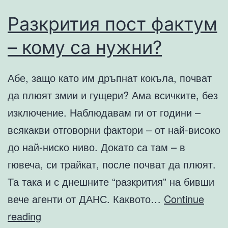
Разкрития пост фактум
– кому са нужни?
Абе, защо като им дръпнат кокъла, почват
да плюят змии и гущери? Ама всичките, без
изключение. Наблюдавам ги от години –
всякакви отговорни фактори – от най-високо
до най-ниско ниво. Докато са там – в
гювеча, си трайкат, после почват да плюят.
Та така и с днешните “разкрития” на бивши
вече агенти от ДАНС. Каквото…
Continue
Разкрития
reading