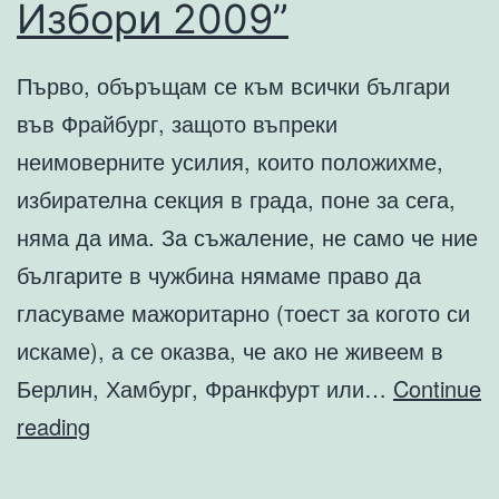
Избори 2009”
Първо, объръщам се към всички българи
във Фрайбург, защото въпреки
неимоверните усилия, които положихме,
избирателна секция в града, поне за сега,
няма да има. За съжаление, не само че ние
българите в чужбина нямаме право да
гласуваме мажоритарно (тоест за когото си
искаме), а се оказва, че ако не живеем в
Берлин, Хамбург, Франкфурт или…
Continue
Не
reading
позволяват