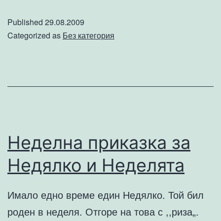
безхаберието
Published
29.08.2009
или
Categorized as
Без категория
защо
е
толкова
трудно
да
окачиш
Неделна приказка за
табелка
Недялко и Неделята
Имало едно време един Недялко. Той бил
роден в неделя. Отгоре на това с ,,риза„.