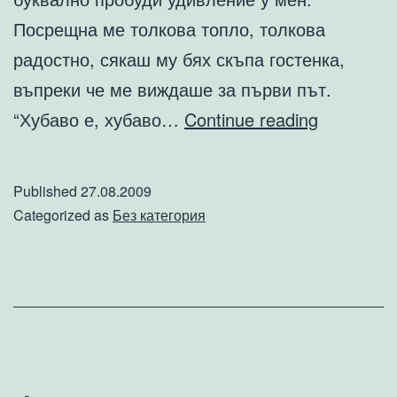
Посрещна ме толкова топло, толкова
радостно, сякаш му бях скъпа гостенка,
въпреки че ме виждаше за първи път.
105-
“Хубаво е, хубаво…
Continue reading
годишния
дядо
Published
27.08.2009
Кольо
Categorized as
Без категория
от
Велингра