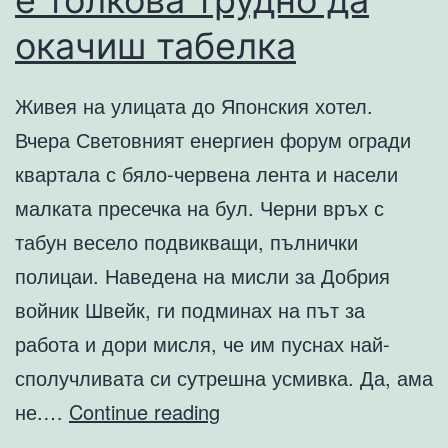
е толкова трудно да
окачиш табелка
Живея на улицата до Японския хотел.
Вчера Световният енергиен форум огради
квартала с бяло-червена лента и насели
малката пресечка на бул. Черни връх с
табун весело подвикващи, пълнички
полицаи. Наведена на мисли за Добрия
войник Швейк, ги подминах на път за
работа и дори мисля, че им пуснах най-
сполучливата си сутрешна усмивка. Да, ама
Полицаите
не.…
Continue reading
и