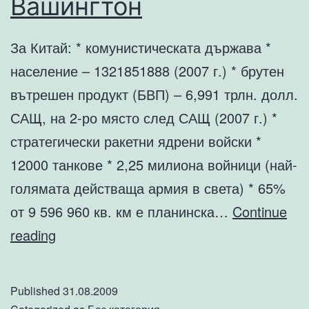
Вашингтон
За Китай: * комунистическата държава *
население – 1321851888 (2007 г.) * брутен
вътрешен продукт (БВП) – 6,991 трлн. долл.
САЩ, на 2-ро място след САЩ (2007 г.) *
стратегически ракетни ядрени войски *
12000 танкове * 2,25 милиона войници (най-
голямата действаща армия в света) * 65%
от 9 596 960 кв. км е планинска…
Continue
Подялбата
reading
на
Русия.
Published
31.08.2009
Ще