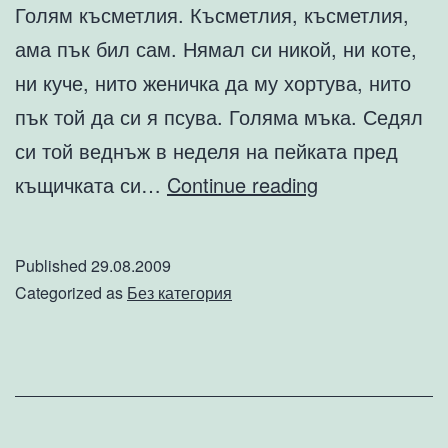
Голям късметлия. Късметлия, късметлия,
ама пък бил сам. Нямал си никой, ни коте,
ни куче, нито женичка да му хортува, нито
пък той да си я псува. Голяма мъка. Седял
си той веднъж в неделя на пейката пред
Неделна
къщичката си…
Continue reading
приказка
за
Published
29.08.2009
Недялко
Categorized as
Без категория
и
Неделята