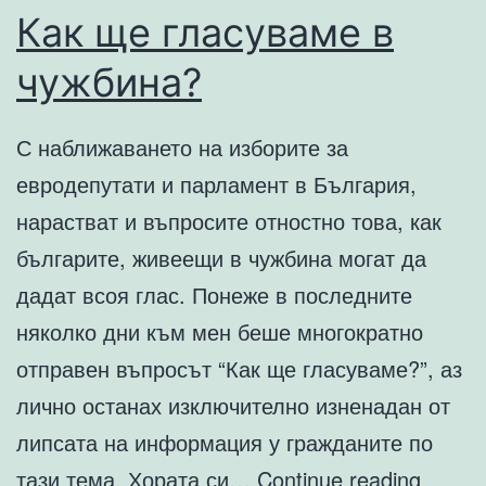
Как ще гласуваме в
чужбина?
С наближаването на изборите за
евродепутати и парламент в България,
нарастват и въпросите отностно това, как
българите, живеещи в чужбина могат да
дадат всоя глас. Понеже в последните
няколко дни към мен беше многократно
отправен въпросът “Как ще гласуваме?”, аз
лично останах изключително изненадан от
липсата на информация у гражданите по
Как
тази тема. Хората си…
Continue reading