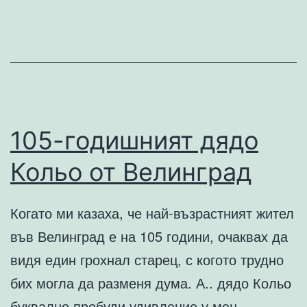
мониторинг
на
вашия
бизнес
105-годишният дядо
Кольо от Велинград
Когато ми казаха, че най-възрастният жител
във Велинград е на 105 години, очаквах да
видя един грохнал старец, с когото трудно
бих могла да разменя дума. А.. дядо Кольо
буквално пробуди удивление у мен.