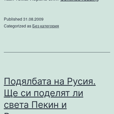
ще
гласу
Published
31.08.2009
в
Categorized as
Без категория
чужби
Подялбата на Русия.
Ще си поделят ли
света Пекин и