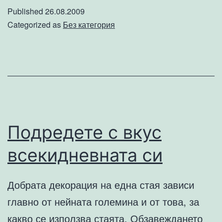
да
Published
26.08.2009
спра
Categorized as
Без категория
да
купувам
Мура
Мини!
Подредете с вкус
всекидневната си
Добрата декорация на една стая зависи
главно от нейната големина и от това, за
какво се използва стаята. Обзавеждането