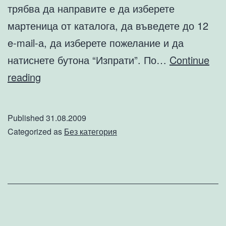
трябва да направите е да изберете
мартеница от каталога, да въведете до 12
e-mail-а, да изберете пожелание и да
натиснете бутона “Изпрати”. По…
Continue
Лесен
reading
начин
да
Published
31.08.2009
изпратите
Categorized as
Без категория
мартеница