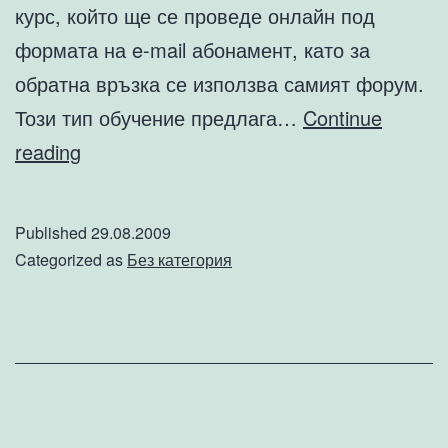
курс, който ще се проведе онлайн под
формата на e-mail абонамент, като за
обратна връзка се използва самият форум.
Този тип обучение предлага…
Continue
Форумът
reading
Developix.net
създаде
Published
29.08.2009
онлайн
Categorized as
Без категория
курсове
по
Affiliate
маркетинг