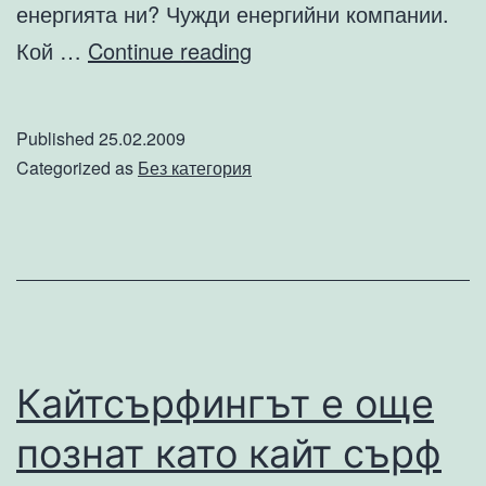
енергията ни? Чужди енергийни компании.
Ама
Кой …
Continue reading
тука
Българско
Published
25.02.2009
ли
Categorized as
Без категория
е?
Кайтсърфингът е още
познат като кайт сърф