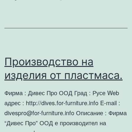
любимо
място
за
търсене
на
музика
Производство на
,
изделия от пластмаса.
клипове
,
Фирма : Дивес Про ООД Град : Русе Web
текстове
адрес : http://dives.for-furniture.info E-mail :
divespro@for-furniture.info
Описание : Фирма
“Дивес Про” ООД е производител на