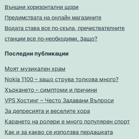
Външни хоризонтални щори
Предимствата на онлайн магазините
Водата става все по-скъпа, пречиствателните
станции все по-необходими. Защо?
Последни публикации
Моят музикален храм
Nokia 1100 – защо струва толкова много?
Хъркането – симптоми и причини
VPS Хостинг – Често Задавани Въпроси
За депресията и веселите хора
Карането на ролери е много популярен спорт
Как и за какво се използва пердашката