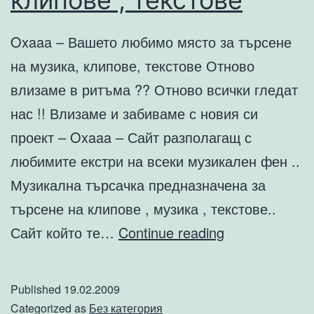
клипове , текстове
Oxaaa – Вашето любимо място за търсене
на музика, клипове, текстове Отново
влизаме в ритъма ?? Отново всички гледат
нас !! Влизаме и забиваме с новия си
проект – Oxaaa – Сайт разполагащ с
любимите екстри на всеки музикален фен ..
Музикална търсачка предназначена за
търсене на клипове , музика , текстове..
Oxaaa
Сайт който те…
Continue reading
com
–
Published
19.02.2009
Вашето
Categorized as
Без категория