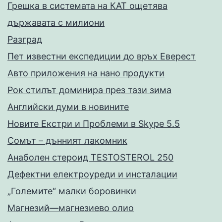
Грешка в системата на КАТ ощетява
държавата с милиони
Разград
Пет известни експедиции до връх Еверест
Авто приложения на нано продукти
Рок стилът доминира през тази зима
Английски думи в новините
Новите Екстри и Проблеми в Skype 5.5
Сомът – дънният лакомник
Анаболен стероид TESTOSTEROL 250
Дефектни електроуреди и инсталации
„Големите“ малки боровинки
Магнезий—магнезиево олио