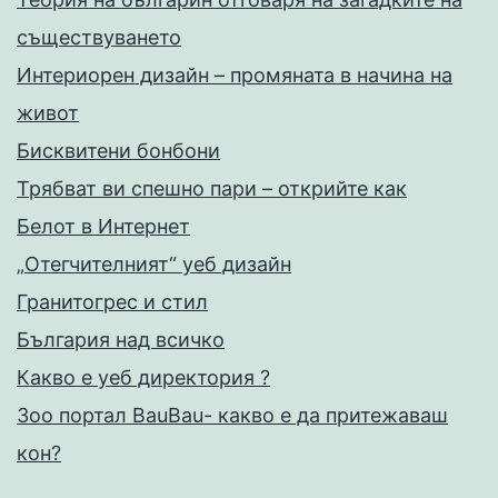
съществуването
Интериорен дизайн – промяната в начина на
живот
Бисквитени бонбони
Трябват ви спешно пари – открийте как
Белот в Интернет
„Отегчителният“ уеб дизайн
Гранитогрес и стил
България над всичко
Какво е уеб директория ?
Зоо портал BauBau- какво е да притежаваш
кон?