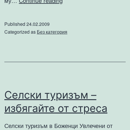
Кайтсърфингът
му…
Continue reading
е
още
Published
24.02.2009
познат
Categorized as
Без категория
като
кайт
сърф
или
кайтбординг.
Селски туризъм –
избягайте от стреса
Селски туризъм в Боженци Увлечени от