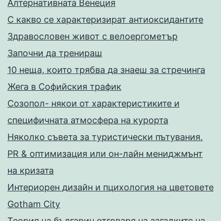
Алтернативната Венеция
С какво се характеризират антиоксидантите
Здравословен живот с велоергометър
Запoчни да тренираш
10 неща, които трябва да знаеш за стречинга
Жега в Софийския трафик
Созопол- някои от характеристиките и
специфичната атмосфера на курорта
Няколко съвета за туристически пътувания.
PR & оптимизация или он-лайн мениджмънт
на кризата
Интериорен дизайн и пцихология на цветовете
Gotham City
Теория на българин отговаря на загадките на