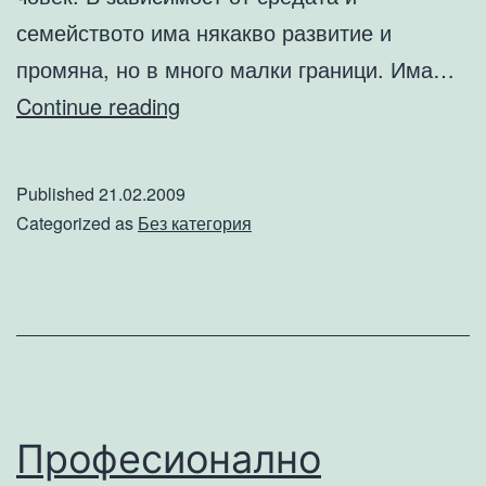
семейството има някакво развитие и
промяна, но в много малки граници. Има…
Стремежът
Continue reading
към
власт-
Published
21.02.2009
въпрос
Categorized as
Без категория
на
характер
Професионално