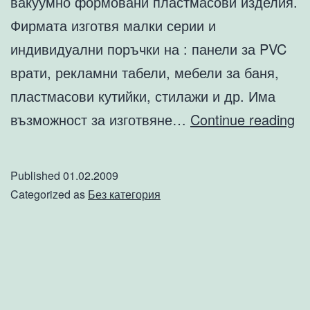
вакуумно формовани пластмасови изделия.
Фирмата изготвя малки серии и
индивидуални поръчки на : панели за PVC
врати, рекламни табели, мебели за баня,
пластмасови кутийки, стилажи и др. Има
Пр
възможност за изготвяне…
Continue reading
на
из
Published
01.02.2009
от
Categorized as
Без категория
пл