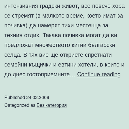
интензивния градски живот, все повече хора
се стремят (в малкото време, което имат за
почивка) да намерят тихи местенца за
техния отдих. Такава почивка могат да ви
предложат множеството китни български
селца. В тях вие ще откриете спретнати
семейни къщички и евтини хотели, в които и
Се
до днес гостоприемните…
Continue reading
ту
–
Published
24.02.2009
из
Categorized as
Без категория
от
ст