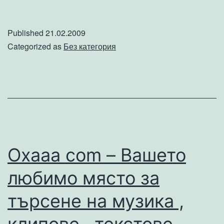
почист
на
Published
21.02.2009
офиси
Categorized as
Без категория
на
ниски
цени
Oxaaa com – Вашето
любимо място за
търсене на музика ,