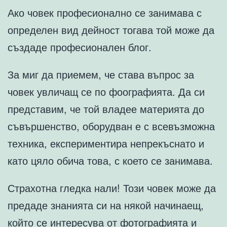
Ако човек професионално се занимава с
определен вид дейност тогава той може да
създаде професионален блог.
За миг да приемем, че става въпрос за
човек увличащ се по фоографията. Да си
представим, че той владее материята до
съвършенство, оборудван е с всевъзможна
техника, експериментира непрекъснато и
като цяло обича това, с което се занимава.
Страхотна гледка нали! Този човек може да
предаде знанията си на някой начинаещ,
който се интересува от фотографията и