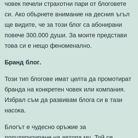
човек печели страхотни пари от блоговете
си. Ако обърнете внимание на десния ъгъл
ще видите, че за този блог са абонирани
повече 300.000 души. За моите представи
това си е нещо феноменално.
Бранд блог.
Този тип блогове имат целта да промотират
бранда на конкретен човек или компания.
Избрал съм да развивам блога си в тази
насока.
Блoгът е чудесно оръжие за
популяризиране на автора му. Той се