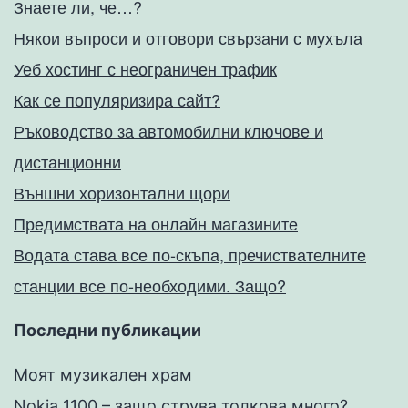
Знаете ли, че…?
Някои въпроси и отговори свързани с мухъла
Уеб хостинг с неограничен трафик
Как се популяризира сайт?
Ръководство за автомобилни ключове и
дистанционни
Външни хоризонтални щори
Предимствата на онлайн магазините
Водата става все по-скъпа, пречиствателните
станции все по-необходими. Защо?
Последни публикации
Моят музикален храм
Nokia 1100 – защо струва толкова много?