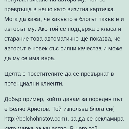
превръща в нещо като визитна картичка.
Мога да кажа, че какъвто е блогът такъв е и
авторът му. Ако той се поддържа с класа и
старание това автоматично ще показва, че
авторът е човек със силни качества и може
да му се има вяра.
Целта е посетителите да се превърнат в
потенциални клиенти.
Добър пример, който давам за пореден път
е Белчо Христов. Той използва блога си(
http://belchohristov.com), за да се рекламира
като марка за качество. В него той