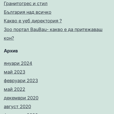
Гранитогрес и стил
България над всичко
Какво е уеб директория ?
Зоо портал BauBau- какво е да притежаваш
кон?
Архив
януари 2024
май 2023
февруари 2023
май 2022
декември 2020
август 2020