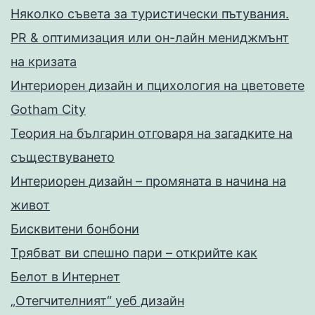
Няколко съвета за туристически пътувания.
PR & оптимизация или он-лайн мениджмънт
на кризата
Интериорен дизайн и пцихология на цветовете
Gotham City
Теория на българин отговаря на загадките на
съществуването
Интериорен дизайн – промяната в начина на
живот
Бисквитени бонбони
Трябват ви спешно пари – открийте как
Белот в Интернет
„Отегчителният“ уеб дизайн