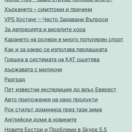
Хъркането – симптоми и причини
VPS Хостинг – Често Задавани Въпроси
За депресията и веселите хора
Карането на ролери е много популярен спорт
Как и за какво се използва пердашката
Грешка в системата на КАТ ощетява
държавата с милиони
Разград
Пет известни експедиции до връх Еверест
Авто приложения на нано продукти
Рок стилът доминира през тази зима
Английски думи в новините
Новите Екстри и Проблеми в Skype 5.5