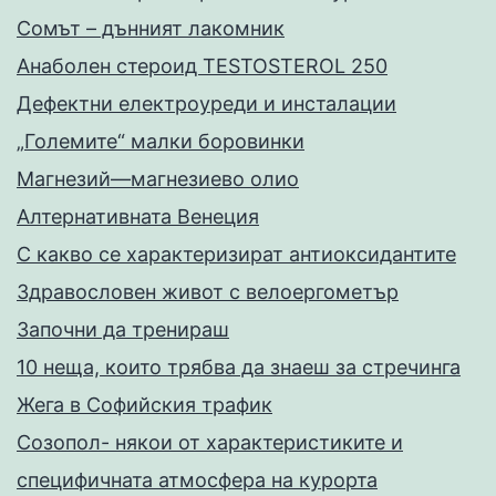
Сомът – дънният лакомник
Анаболен стероид TESTOSTEROL 250
Дефектни електроуреди и инсталации
„Големите“ малки боровинки
Магнезий—магнезиево олио
Алтернативната Венеция
С какво се характеризират антиоксидантите
Здравословен живот с велоергометър
Запoчни да тренираш
10 неща, които трябва да знаеш за стречинга
Жега в Софийския трафик
Созопол- някои от характеристиките и
специфичната атмосфера на курорта