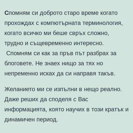
С
помням си доброто старо време когато
прохождах с компютърната терминология,
когато всичко ми беше свръх сложно,
трудно и същевременно интересно.
Спомням си как за пръв път разбрах за
блоговете. Не знаех нищо за тях но
непременно исках да си направя такъв.
Желанието ми се изпълни в нещо реално.
Даже реших да споделя с Вас
информацията, която научих в този кратък и
динамичен период.