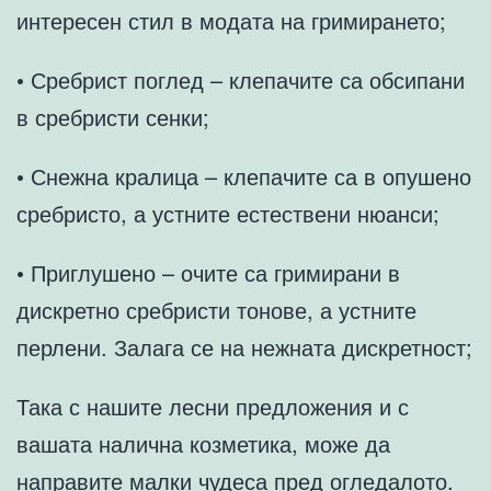
интересен стил в модата на гримирането;
• Сребрист поглед – клепачите са обсипани
в сребристи сенки;
• Снежна кралица – клепачите са в опушено
сребристо, а устните естествени нюанси;
• Приглушено – очите са гримирани в
дискретно сребристи тонове, а устните
перлени. Залага се на нежната дискретност;
Така с нашите лесни предложения и с
вашата налична козметика, може да
направите малки чудеса пред огледалото.