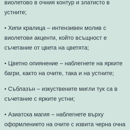
виолетово в очния контур и златисто в
устните;
• Хипи кралица – интензивен молив с
виолетови акценти, който всъщност е
съчетание от цвета на цветята;
• Цветно опиянение – наблегнете на ярките
багри, както на очите, така и на устните;
• Съблазън – изкуствените мигли тук са в
съчетание с ярките устни;
• Азиатска магия – наблегнете върху
оформлението на очите с извита черна очна