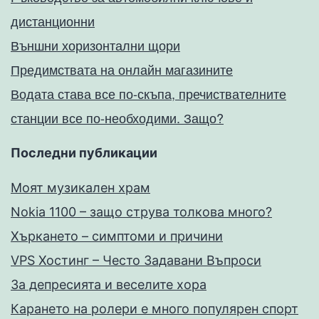
дистанционни
Външни хоризонтални щори
Предимствата на онлайн магазините
Водата става все по-скъпа, пречиствателните
станции все по-необходими. Защо?
Последни публикации
Моят музикален храм
Nokia 1100 – защо струва толкова много?
Хъркането – симптоми и причини
VPS Хостинг – Често Задавани Въпроси
За депресията и веселите хора
Карането на ролери е много популярен спорт