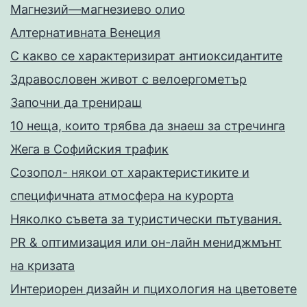
Магнезий—магнезиево олио
Алтернативната Венеция
С какво се характеризират антиоксидантите
Здравословен живот с велоергометър
Запoчни да тренираш
10 неща, които трябва да знаеш за стречинга
Жега в Софийския трафик
Созопол- някои от характеристиките и
специфичната атмосфера на курорта
Няколко съвета за туристически пътувания.
PR & оптимизация или он-лайн мениджмънт
на кризата
Интериорен дизайн и пцихология на цветовете