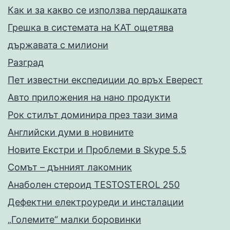
Как и за какво се използва пердашката
Грешка в системата на КАТ ощетява
държавата с милиони
Разград
Пет известни експедиции до връх Еверест
Авто приложения на нано продукти
Рок стилът доминира през тази зима
Английски думи в новините
Новите Екстри и Проблеми в Skype 5.5
Сомът – дънният лакомник
Анаболен стероид TESTOSTEROL 250
Дефектни електроуреди и инсталации
„Големите“ малки боровинки