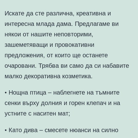
Искате да сте различна, креативна и
интересна млада дама. Предлагаме ви
някои от нашите неповторими,
зашеметяващи и провокативни
предложения, от които ще останете
очаровани. Трябва ви само да си набавите
малко декоративна козметика.
• Нощна птица – наблегнете на тъмните
сенки върху долния и горен клепач и на
устните с наситен мат;
• Като дива – смесете нюанси на силно