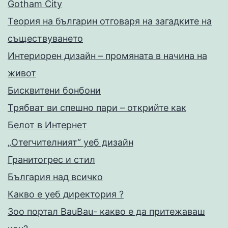
Gotham City
Теория на българин отговаря на загадките на
съществуването
Интериорен дизайн – промяната в начина на
живот
Бисквитени бонбони
Трябват ви спешно пари – открийте как
Белот в Интернет
„Отегчителният“ уеб дизайн
Гранитогрес и стил
България над всичко
Какво е уеб директория ?
Зоо портал BauBau- какво е да притежаваш