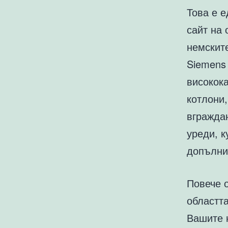
Това е е
сайт на
немските
Siemens 
високок
котлони
вграждан
уреди, к
допълни
Повече о
областта
Вашите 