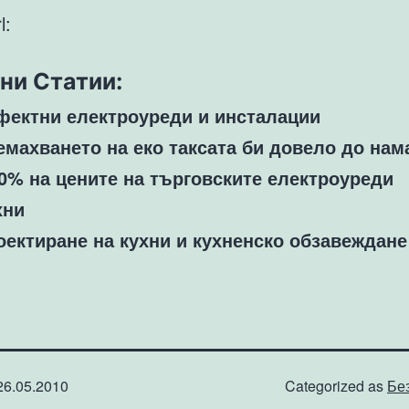
l:
ни Статии:
фектни електроуреди и инсталации
емахването на еко таксата би довело до на
10% на цените на търговските електроуреди
хни
оектиране на кухни и кухненско обзавеждане
26.05.2010
Categorized as
Бе