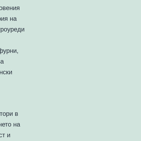
новения
рия на
троуреди
фурни,
за
нски
тори в
нето на
ст и