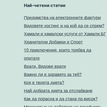
Най-четени статии
Предимства на електронните фактури
Видовете хостинг и на кой да се спрем?
Хамали и хамалски услуги от Хамали.БГ
Хранителни Добавки и Спорт
10 приключения, които трябва да
опитате
Врати. Видове врати
Важно ли е здравето за теб?
Коя е твоята диета?
Най-добрата диета за отслабване
Как да порасна и да стана по-висок?
Механизъм на действие на лечебното