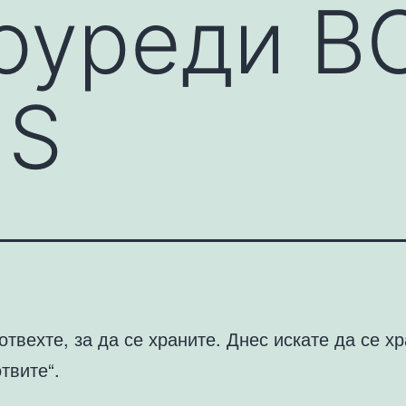
оуреди B
NS
отвехте, за да се храните. Днес искате да се хр
отвите“.