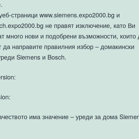
.
уеб-страници www.siemens.expo2000.bg и
ch.expo2000.bg не правят изключение, като Ви
ат много нови и подобрени възможности, които 
т да направите правилния избор – домакински
уреди Siemens и Bosch.
rsion:
ion:
ачеството има значение – уреди за дома Sieme