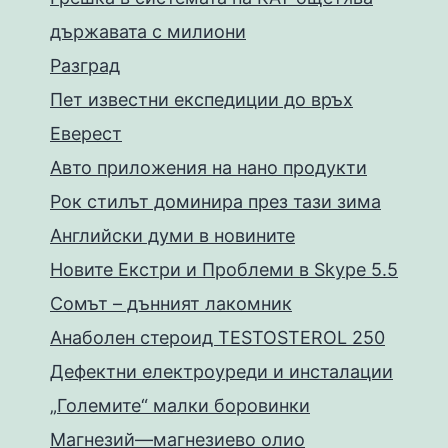
държавата с милиони
Разград
Пет известни експедиции до връх
Еверест
Авто приложения на нано продукти
Рок стилът доминира през тази зима
Английски думи в новините
Новите Екстри и Проблеми в Skype 5.5
Сомът – дънният лакомник
Анаболен стероид TESTOSTEROL 250
Дефектни електроуреди и инсталации
„Големите“ малки боровинки
Магнезий—магнезиево олио