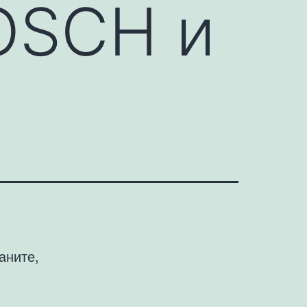
OSCH и
аните,