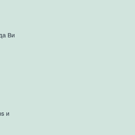
да Ви
ns и