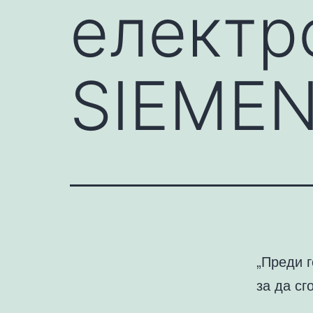
електр
SIEME
„Преди г
за да сг