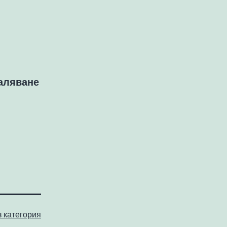
маляване
з категория