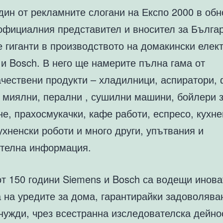
дин от рекламните слогани на Експо 2000 в об
 официалния представител и вносител за Бълга
 гиганти в производството на домакински елек
и Bosch. В него ще намерите пълна гама от
ачествени продукти – хладилници, аспиратори, 
, миялни, перални , сушилни машини, бойлери 
е, прахосмукачки, кафе работи, еспресо, кухне
ухненски роботи и много други, упътвания и
телна информация.
т 150 години Siemens и Bosch са водещи инова
 на уредите за дома, гарантирайки задоволява
нужди, чрез всестранна изследователска дейно