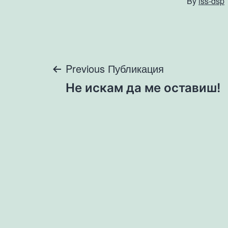
By
iss-dsp
Навигация
Previous Публикация
Не искам да ме оставиш!