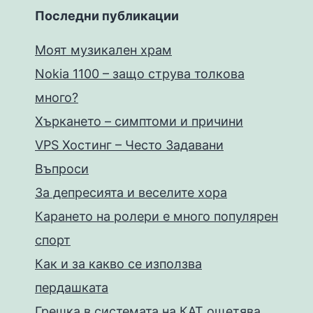
Последни публикации
Моят музикален храм
Nokia 1100 – защо струва толкова
много?
Хъркането – симптоми и причини
VPS Хостинг – Често Задавани
Въпроси
За депресията и веселите хора
Карането на ролери е много популярен
спорт
Как и за какво се използва
пердашката
Грешка в системата на КАТ ощетява