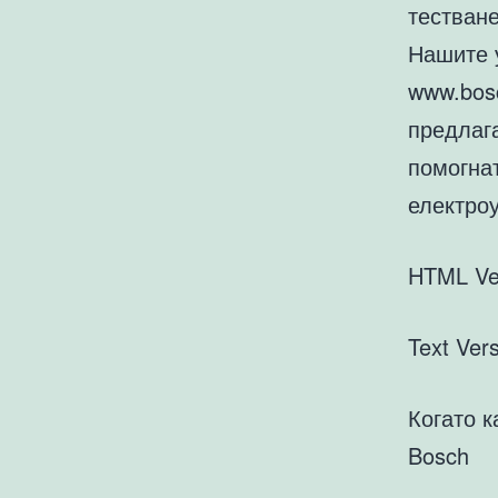
тестване
Нашите 
www.bos
предлаг
помогна
електро
HTML Ve
Text Vers
Когато к
Bosch