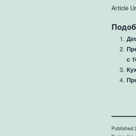
Article Ur
Подоб
Де
Пр
с 
Ку
Пр
Published