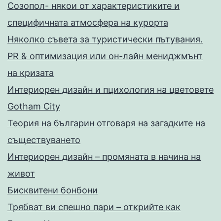
Созопол- някои от характеристиките и
специфичната атмосфера на курорта
Няколко съвета за туристически пътувания.
PR & оптимизация или он-лайн мениджмънт
на кризата
Интериорен дизайн и пцихология на цветовете
Gotham City
Теория на българин отговаря на загадките на
съществуването
Интериорен дизайн – промяната в начина на
живот
Бисквитени бонбони
Трябват ви спешно пари – открийте как