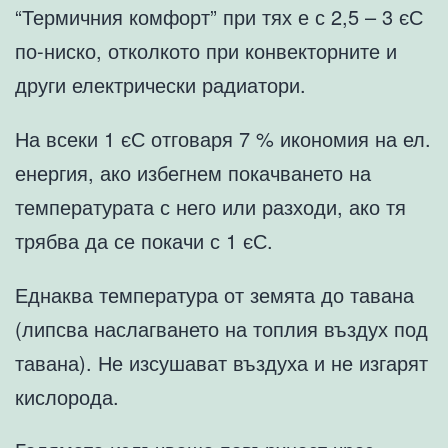
“Термичния комфорт” при тях е с 2,5 – 3 єС
по-ниско, отколкото при конвекторните и
други електрически радиатори.
На всеки 1 єС отговаря 7 % икономия на ел.
енергия, ако избегнем покачването на
температурата с него или разходи, ако тя
трябва да се покачи с 1 єС.
Еднаква температура от земята до тавана
(липсва наслагването на топлия въздух под
тавана). Не изсушават въздуха и не изгарят
кислорода.