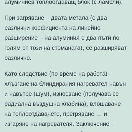
алуминиев топлоотдаващ блок (с ламели).
При загряване – двата метала (с два
различни коефициента на линейно
разширение – на алуминия е два пъти по-
голям от този на стоманата), се разширяват
различно.
Като следствие (по време на работа) –
хлъзгане на блиндирания нагревател навън
и навътре (шум), износване (получава се
радиална въздушна хлабина), влошаване
на топлоотдаването, прегряване … и
изгаряне на нагревателя. Заключение –