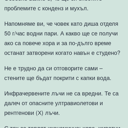
проблемите с конденз и мухъл.
Напомняме ви, че човек като диша отделя
50 г/час водни пари. А какво ще се получи
ако са повече хора и за по-дълго време
останат затворени когато навън е студено?
Не е трудно да си отговорите сами –
стените ще бъдат покрити с капки вода.
Инфрачервените лъчи не са вредни. Те са
далеч от опасните ултравиолетови и
рентгенови (Х) лъчи.
С тях се топлят икономично: хора, животни