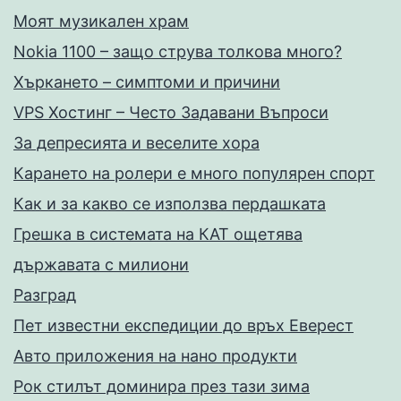
Моят музикален храм
Nokia 1100 – защо струва толкова много?
Хъркането – симптоми и причини
VPS Хостинг – Често Задавани Въпроси
За депресията и веселите хора
Карането на ролери е много популярен спорт
Как и за какво се използва пердашката
Грешка в системата на КАТ ощетява
държавата с милиони
Разград
Пет известни експедиции до връх Еверест
Авто приложения на нано продукти
Рок стилът доминира през тази зима