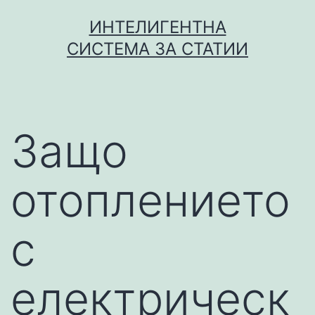
Skip
ИНТЕЛИГЕНТНА
to
СИСТЕМА ЗА СТАТИИ
content
Защо
отоплението
с
електрическ