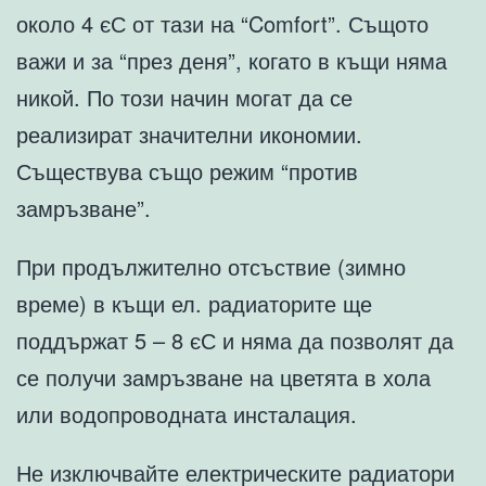
около 4 єС от тази на “Comfort”. Същото
важи и за “през деня”, когато в къщи няма
никой. По този начин могат да се
реализират значителни икономии.
Съществува също режим “против
замръзване”.
При продължително отсъствие (зимно
време) в къщи ел. радиаторите ще
поддържат 5 – 8 єС и няма да позволят да
се получи замръзване на цветята в хола
или водопроводната инсталация.
Не изключвайте електрическите радиатори