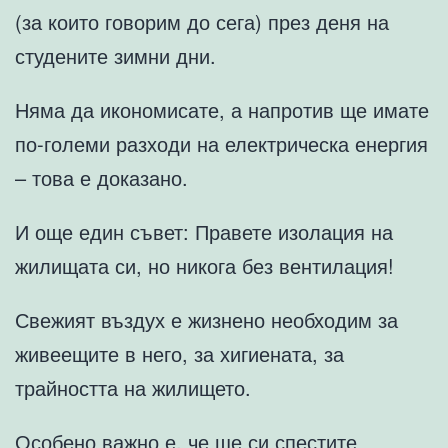
(за които говорим до сега) през деня на
студените зимни дни.
Няма да икономисате, а напротив ще имате
по-големи разходи на електрическа енергия
– това е доказано.
И още един съвет: Правете изолация на
жилищата си, но никога без вентилация!
Свежият въздух е жизнено необходим за
живеещите в него, за хигиената, за
трайността на жилището.
Особено важно е, че ще си спестите