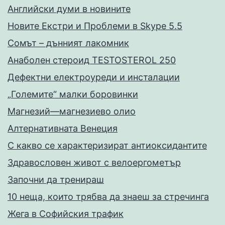
Английски думи в новините
Новите Екстри и Проблеми в Skype 5.5
Сомът – дънният лакомник
Анаболен стероид TESTOSTEROL 250
Дефектни електроуреди и инсталации
„Големите“ малки боровинки
Магнезий—магнезиево олио
Алтернативната Венеция
С какво се характеризират антиоксидантите
Здравословен живот с велоергометър
Запoчни да тренираш
10 неща, които трябва да знаеш за стречинга
Жега в Софийския трафик