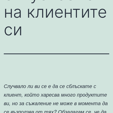
на клиентите
си
Случвало ли ви се е да се сблъскате с
клиент, който харесва много продуктите
ви, но за съжаление не може в момента да
се възползва от тях? Обзалагам се, че да.