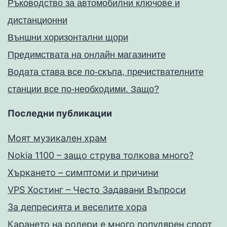
Ръководство за автомобилни ключове и
дистанционни
Външни хоризонтални щори
Предимствата на онлайн магазините
Водата става все по-скъпа, пречиствателните
станции все по-необходими. Защо?
Последни публикации
Моят музикален храм
Nokia 1100 – защо струва толкова много?
Хъркането – симптоми и причини
VPS Хостинг – Често Задавани Въпроси
За депресията и веселите хора
Карането на ролери е много популярен спорт