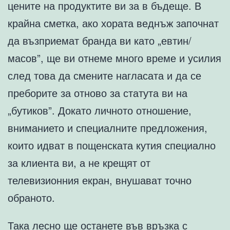
цените на продуктите ви за в бъдеще. В
крайна сметка, ако хората веднъж започнат
да възприемат бранда ви като „евтин/
масов”, ще ви отнеме много време и усилия
след това да смените нагласата и да се
преборите за отново за статута ви на
„бутиков”. Докато личното отношение,
вниманието и специалните предложения,
които идват в пощенската кутия специално
за клиента ви, а не крещят от
телевизионния екран, внушават точно
обраното.
Така лесно ще останете във връзка с