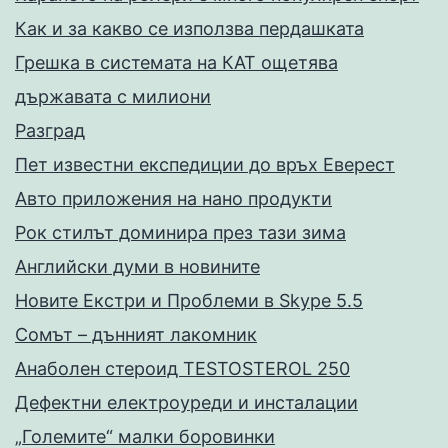
Как и за какво се използва пердашката
Грешка в системата на КАТ ощетява
държавата с милиони
Разград
Пет известни експедиции до връх Еверест
Авто приложения на нано продукти
Рок стилът доминира през тази зима
Английски думи в новините
Новите Екстри и Проблеми в Skype 5.5
Сомът – дънният лакомник
Анаболен стероид TESTOSTEROL 250
Дефектни електроуреди и инсталации
„Големите“ малки боровинки