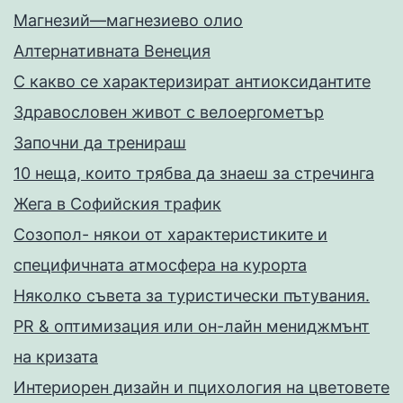
Магнезий—магнезиево олио
Алтернативната Венеция
С какво се характеризират антиоксидантите
Здравословен живот с велоергометър
Запoчни да тренираш
10 неща, които трябва да знаеш за стречинга
Жега в Софийския трафик
Созопол- някои от характеристиките и
специфичната атмосфера на курорта
Няколко съвета за туристически пътувания.
PR & оптимизация или он-лайн мениджмънт
на кризата
Интериорен дизайн и пцихология на цветовете