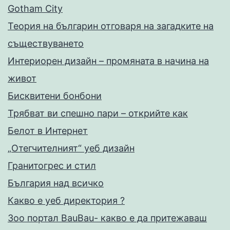
Gotham City
Теория на българин отговаря на загадките на
съществуването
Интериорен дизайн – промяната в начина на
живот
Бисквитени бонбони
Трябват ви спешно пари – открийте как
Белот в Интернет
„Отегчителният“ уеб дизайн
Гранитогрес и стил
България над всичко
Какво е уеб директория ?
Зоо портал BauBau- какво е да притежаваш