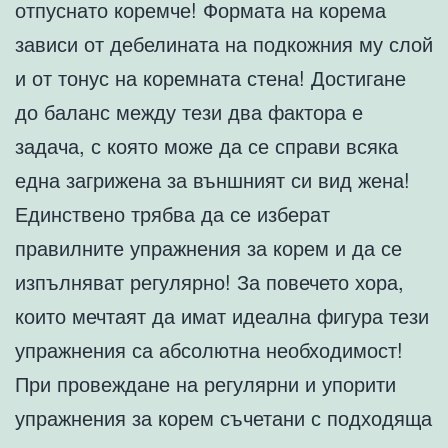
отпуснато коремче! Формата на корема
зависи от дебелината на подкожния му слой
и от тонус на коремната стена! Достигане
до баланс между тези два фактора е
задача, с която може да се справи всяка
една загрижена за външният си вид жена!
Единствено трябва да се изберат
правилните упражнения за корем и да се
изпълняват регулярно! За повечето хора,
които мечтаят да имат идеална фигура тези
упражнения са абсолютна необходимост!
При провеждане на регулярни и упорити
упражнения за корем съчетани с подходяща