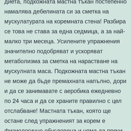
диета, подкожната мастна тъкан постепенно
намалява дебелината си за сметка на
мускулатурата на коремната стена! Разбира
се това не става за една седмица, а за най-
малко три месеца. Усилените упражнения
значително подобряват и ускоряват
метаболизма за сметка на нарастване на
мускулната маса. Подкожната мастна тъкан
не може да бъде премахната напълно, дори
и да се занимавате с аеробика ежедневно
по 24 часа и да се храните правилно с цел
отслабване! Мастната тъкан, която ще
остане след упражненият за корем е
физиологично обусловена и няма да пречи