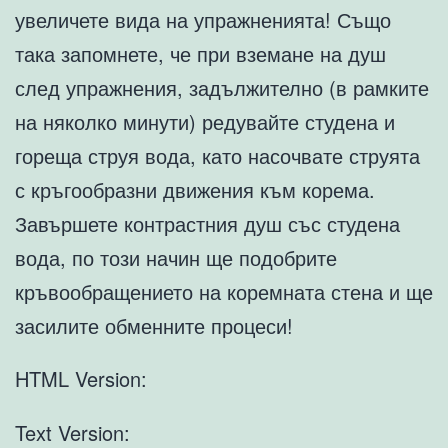
увеличете вида на упражненията! Също
така запомнете, че при вземане на душ
след упражнения, задължително (в рамките
на няколко минути) редувайте студена и
гореща струя вода, като насочвате струята
с кръгообразни движения към корема.
Завършете контрастния душ със студена
вода, по този начин ще подобрите
кръвообращението на коремната стена и ще
засилите обменните процеси!
HTML Version:
Text Version: