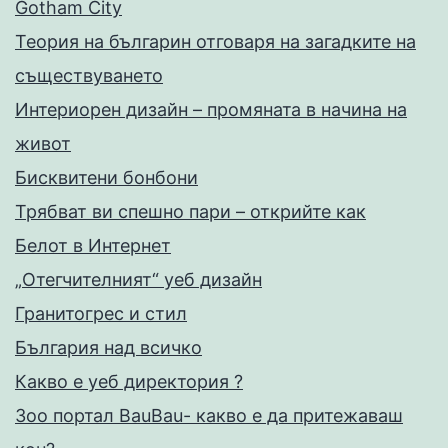
Gotham City
Теория на българин отговаря на загадките на
съществуването
Интериорен дизайн – промяната в начина на
живот
Бисквитени бонбони
Трябват ви спешно пари – открийте как
Белот в Интернет
„Отегчителният“ уеб дизайн
Гранитогрес и стил
България над всичко
Какво е уеб директория ?
Зоо портал BauBau- какво е да притежаваш