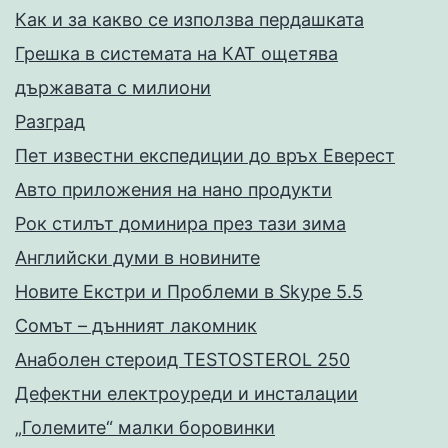
Как и за какво се използва пердашката
Грешка в системата на КАТ ощетява
държавата с милиони
Разград
Пет известни експедиции до връх Еверест
Авто приложения на нано продукти
Рок стилът доминира през тази зима
Английски думи в новините
Новите Екстри и Проблеми в Skype 5.5
Сомът – дънният лакомник
Анаболен стероид TESTOSTEROL 250
Дефектни електроуреди и инсталации
„Големите“ малки боровинки