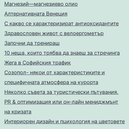
Магнезий—магнезиево олио
Алтернативната Венеция
С какво се характеризират антиоксидантите
Здравословен живот с велоергометър
Запoчни да тренираш
10 неща, които трябва да знаеш за стречинга
Жега в Софийския трафик
Созопол- някои от характеристиките и
специфичната атмосфера на курорта
Няколко съвета за туристически пътувания.
PR & оптимизация или он-лайн мениджмънт
на кризата
Интериорен дизайн и пцихология на цветовете