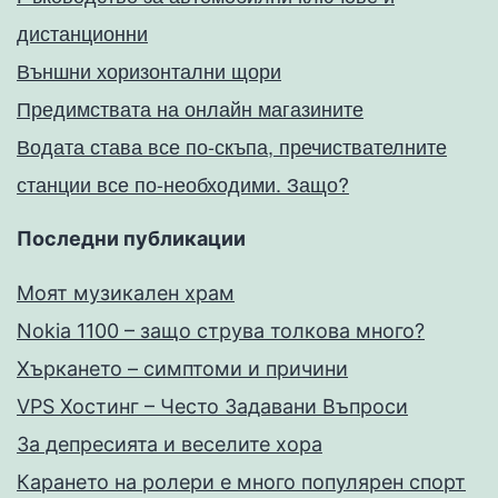
дистанционни
Външни хоризонтални щори
Предимствата на онлайн магазините
Водата става все по-скъпа, пречиствателните
станции все по-необходими. Защо?
Последни публикации
Моят музикален храм
Nokia 1100 – защо струва толкова много?
Хъркането – симптоми и причини
VPS Хостинг – Често Задавани Въпроси
За депресията и веселите хора
Карането на ролери е много популярен спорт