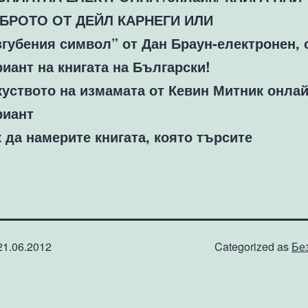
БРОТО ОТ ДЕЙЛ КАРНЕГИ ИЛИ
згубения символ” от Дан Браун-електронен,
риант на книгата на Български!
куството на измамата от Кевин Митник онла
риант
к да намерите книгата, която търсите
21.06.2012
Categorized as
Бе