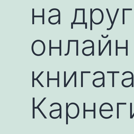
на дру
онлайн
книгат
Карнег