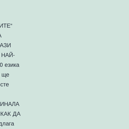
ИТЕ“
А
ТАЗИ
 НАЙ-
0 езика
, ще
 сте
ГИНАЛА
 КАК ДА
длага