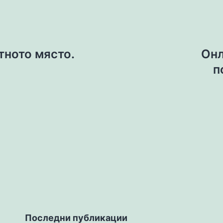
тното място.
Онл
п
Последни публикации