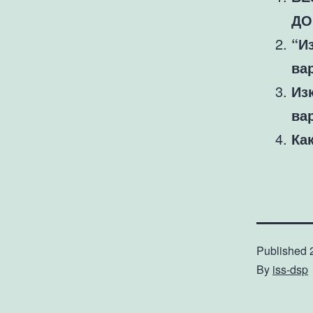
ДО
“И
ва
Из
ва
Ка
Published
By
iss-dsp