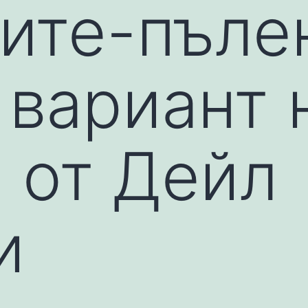
гите-пъле
 вариант 
а от Дейл
и