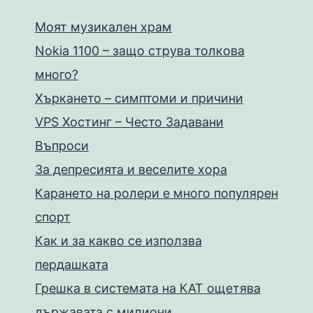
Моят музикален храм
Nokia 1100 – защо струва толкова
много?
Хъркането – симптоми и причини
VPS Хостинг – Често Задавани
Въпроси
За депресията и веселите хора
Карането на ролери е много популярен
спорт
Как и за какво се използва
пердашката
Грешка в системата на КАТ ощетява
държавата с милиони