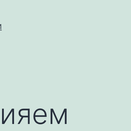
И
лияем