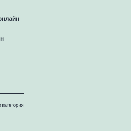
 онлайн
йн
з категория