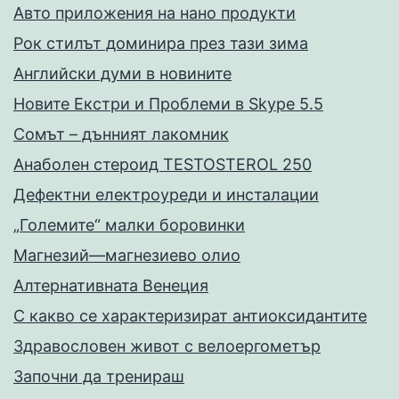
Авто приложения на нано продукти
Рок стилът доминира през тази зима
Английски думи в новините
Новите Екстри и Проблеми в Skype 5.5
Сомът – дънният лакомник
Анаболен стероид TESTOSTEROL 250
Дефектни електроуреди и инсталации
„Големите“ малки боровинки
Магнезий—магнезиево олио
Алтернативната Венеция
С какво се характеризират антиоксидантите
Здравословен живот с велоергометър
Запoчни да тренираш