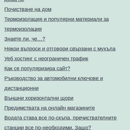
Почистване на дом
Термоизолация и популярни материали за
термоизолация
Знаете ли, че…?
Някои въпроси и отговори свързани с мухъла
Уеб хостинг с неограничен трафик
Как се популяризира сайт?
Ръководство за автомобилни ключове и
дистанционни
Външни хоризонтални щори
Предимствата на онлайн магазините
Водата става все по-скъпа, пречиствателните
станции все по-необходими. Защо?