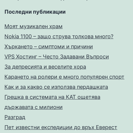
Последни публикации
Моят музикален храм
Nokia 1100 – защо струва толкова много?
Хъркането – симптоми и причини
VPS Хостинг – Често Задавани Въпроси
За депресията и веселите хора
Карането на ролери е много популярен спорт
Как и за какво се използва пердашката
Грешка в системата на КАТ ощетява
държавата с милиони
Разград
Пет известни експедиции до връх Еверест