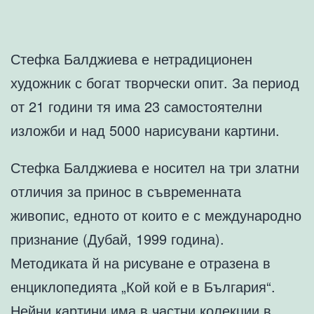
Стефка Балджиева е нетрадиционен
художник с богат творчески опит. За период
от 21 години тя има 23 самостоятелни
изложби и над 5000 нарисувани картини.
Стефка Балджиева е носител на три златни
отличия за принос в съвременната
живопис, едното от които е с международно
признание (Дубай, 1999 година).
Методиката й на рисуване е отразена в
енциклопедията „Кой кой е в България“.
Нейни картини има в частни колекции в