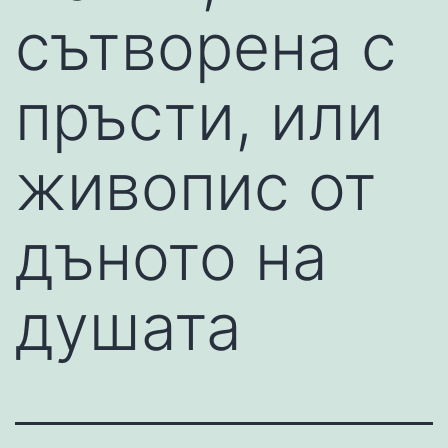
сътворена с
пръсти, или
живопис от
дъното на
душата