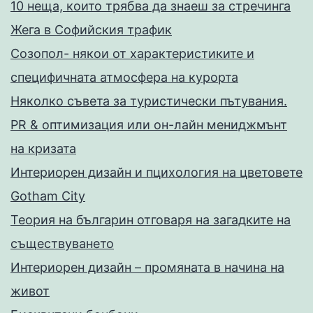
10 неща, които трябва да знаеш за стречинга
Жега в Софийския трафик
Созопол- някои от характеристиките и
специфичната атмосфера на курорта
Няколко съвета за туристически пътувания.
PR & оптимизация или он-лайн мениджмънт
на кризата
Интериорен дизайн и пцихология на цветовете
Gotham City
Теория на българин отговаря на загадките на
съществуването
Интериорен дизайн – промяната в начина на
живот