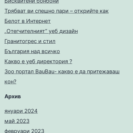
Бисквитени бонбони
Трябват ви спешно пари – открийте как
Белот в Интернет
„Отегчителният“ уеб дизайн
Гранитогрес и стил
България над всичко
Какво е уеб директория ?
Зоо портал BauBau- какво е да притежаваш
кон?
Архив
януари 2024
май 2023
февруари 2023