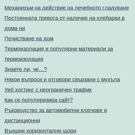
Механизъм на действие на лечебното гладуване
Постоянната тревога от наличие на хлебарки в
дома ни
Почистване на дом
Термоизолация и популярни материали за
термоизолация
Знаете ли, че…?
Някои въпроси и отговори свързани с мухъла
Уеб хостинг с неограничен трафик
Как се популяризира сайт?
Ръководство за автомобилни ключове и
дистанционни
Външни хоризонтални щори