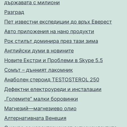
държавата с милиони
Разград
Пет известни експедиции до връх Еверест
Авто приложения на нано продукти
Рок стилът доминира през тази зима
Английски думи в новините
Новите Екстри и Проблеми в Skype 5.5
Сомът – дънният лакомник
Анаболен стероид TESTOSTEROL 250
Дефектни електроуреди и инсталации
„Големите“ малки боровинки
Магнезий—магнезиево олио
Алтернативната Венеция