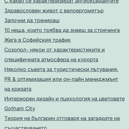
С какво се характеризират антиоксидантите
Здравословен живот с велоергометър
Запoчни да тренираш
10 неща, които трябва да знаеш за стречинга
Жега в Софийския трафик
Созопол- някои от характеристиките и
специфичната атмосфера на курорта
Няколко съвета за туристически пътувания.
PR & оптимизация или он-лайн мениджмънт
на кризата
Интериорен дизайн и пцихология на цветовете
Gotham City
Теория на българин отговаря на загадките на
съществуването