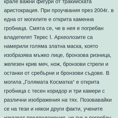
крале важни фигури от тракийската
аристокрация. При проучвания през 2004г. в
една от могилите е открита каменна
гробница. Смята се, че в нея е погребан
владетелят Терес I. Археолозите са
намерили голяма златна маска, която
изобразява мъжко лице, бронзова ризница,
железен крив меч, нож, бронзови стрели и
останки от сребърни и бронзови съдове. В
могила „Голямата Косматка“ е открита
гробница с тесен коридор и три камери с
различни изображения на тях. Позовавайки
се на тези и някои други факти, учените
изказват предположения, че тук е погребан