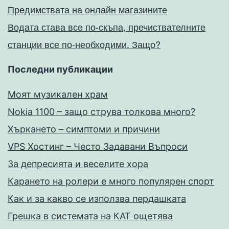
Предимствата на онлайн магазините
Водата става все по-скъпа, пречиствателните
станции все по-необходими. Защо?
Последни публикации
Моят музикален храм
Nokia 1100 – защо струва толкова много?
Хъркането – симптоми и причини
VPS Хостинг – Често Задавани Въпроси
За депресията и веселите хора
Карането на ролери е много популярен спорт
Как и за какво се използва пердашката
Грешка в системата на КАТ ощетява