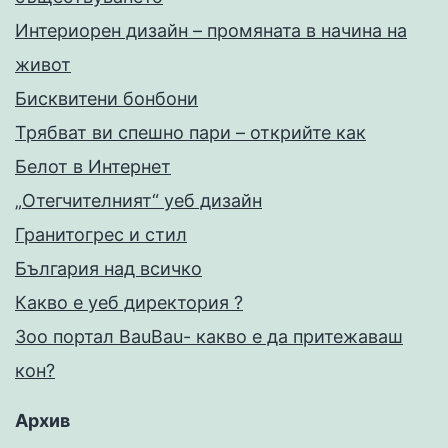
Интериорен дизайн – промяната в начина на
живот
Бисквитени бонбони
Трябват ви спешно пари – открийте как
Белот в Интернет
„Отегчителният“ уеб дизайн
Гранитогрес и стил
България над всичко
Какво е уеб директория ?
Зоо портал BauBau- какво е да притежаваш
кон?
Архив