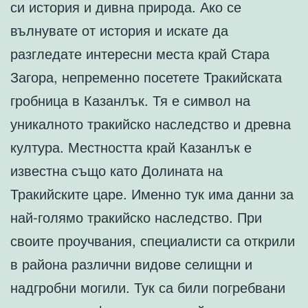
си история и дивна природа. Ако се
вълнувате от история и искате да
разгледате интересни места край Стара
Загора, непременно посетете Тракийската
гробница в Казанлък. Тя е символ на
уникалното тракийско наследство и древна
култура. Местността край Казанлък е
известна също като Долината на
Тракийските царе. Именно тук има данни за
най-голямо тракийско наследство. При
своите проучвания, специалисти са открили
в района различни видове селищни и
надгробни могили. Тук са били погребвани