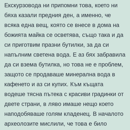
Екскурзовода ни припомни това, което ни
бяха казали предния ден, а именно, че
всяка една вещ, която се внесе в дома на
божията майка се осветява, също така и да
си приготвим празни бутилки, за да си
напълним светена вода. Е аз бях забравила
да си взема бутилка, но това не е проблем,
защото се продаваше минерална вода в
кафенето и аз си купих. Към къщата
водеше тясна пътека с красиви градинки от
двете страни, в ляво имаше нещо което
наподобяваше голям кладенец. В началото
археолозите мислили, че това е било