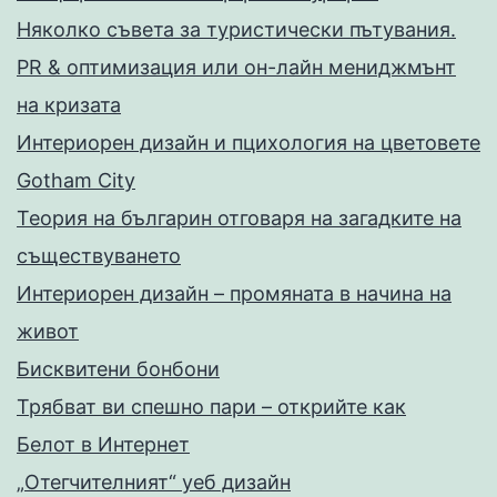
Няколко съвета за туристически пътувания.
PR & оптимизация или он-лайн мениджмънт
на кризата
Интериорен дизайн и пцихология на цветовете
Gotham City
Теория на българин отговаря на загадките на
съществуването
Интериорен дизайн – промяната в начина на
живот
Бисквитени бонбони
Трябват ви спешно пари – открийте как
Белот в Интернет
„Отегчителният“ уеб дизайн