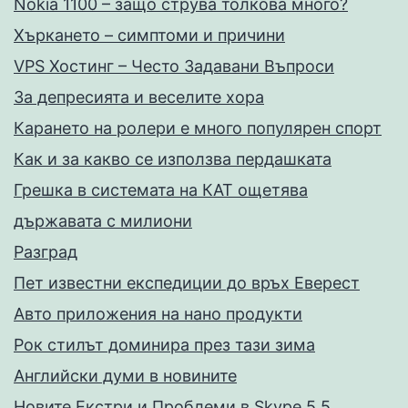
Nokia 1100 – защо струва толкова много?
Хъркането – симптоми и причини
VPS Хостинг – Често Задавани Въпроси
За депресията и веселите хора
Карането на ролери е много популярен спорт
Как и за какво се използва пердашката
Грешка в системата на КАТ ощетява
държавата с милиони
Разград
Пет известни експедиции до връх Еверест
Авто приложения на нано продукти
Рок стилът доминира през тази зима
Английски думи в новините
Новите Екстри и Проблеми в Skype 5.5