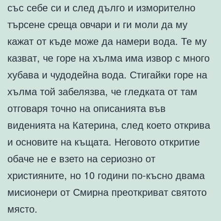
със себе си и след дълго и изморително
търсене среща овчари и ги моли да му
кажат от къде може да намери вода. Те му
казват, че горе на хълма има извор с много
хубава и чудодейна вода. Стигайки горе на
хълма той забелязва, че гледката от там
отговаря точно на описанията във
виденията на Катерина, след което открива
и основите на къщата. Неговото откритие
обаче не е взето на сериозно от
християните, но 10 години по-късно двама
мисионери от Смирна преоткриват святото
място.