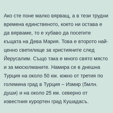
Ако сте поне малко вярващ, а в тези трудни
времена единственото, което ни остава е
да вярваме, то е хубаво да посетите
къщата на Дева Мария. Това е второто най-
ценно светилище за християните след
Йерусалим. Също така е много свято място
и за мюсюлманите. Намира се в днешна
Турция на около 50 км. южно от третия по
големина град в Турция – Измир (5млн.
души) и на около 25 км. северно от
известния курортен град Кушадасъ.