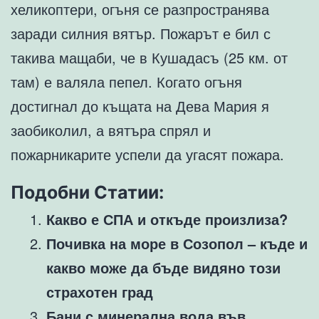
хеликоптери, огъня се разпространява
заради силния вятър. Пожарът е бил с
такива мащаби, че в Кушадасъ (25 км. от
там) е валяла пепел. Когато огъня
достигнал до къщата на Дева Мария я
заобиколил, а вятъра спрял и
пожарникарите успели да угасят пожара.
Подобни Статии:
Какво е СПА и откъде произлиза?
Почивка на море в Созопол – къде и
какво може да бъде видяно този
страхотен град
Бани с минерална вода във