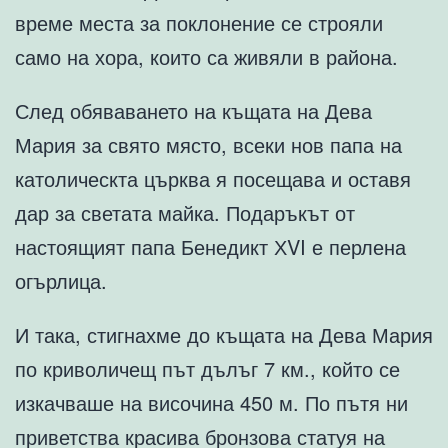
време места за поклонение се строяли
само на хора, които са живяли в района.
След обяваването на къщата на Дева
Мария за свято място, всеки нов папа на
католическта църква я посещава и оставя
дар за светата майка. Подаръкът от
настоящият папа Бенедикт ХVI е перлена
огърлица.
И така, стигнахме до къщата на Дева Мария
по криволичещ път дълъг 7 км., който се
изкачваше на височина 450 м. По пътя ни
приветства красива бронзова статуя на