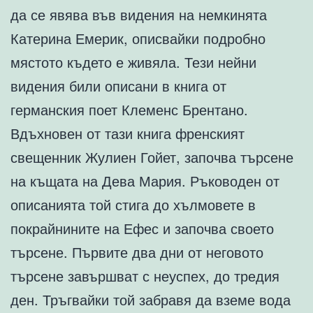
да се явява във видения на немкинята
Катерина Емерик, описвайки подробно
мястото където е живяла. Тези нейни
видения били описани в книга от
германския поет Клеменс Брентано.
Вдъхновен от тази книга френският
свещенник Жулиен Гойет, започва търсене
на къщата на Дева Мария. Ръководен от
описанията той стига до хълмовете в
покрайнините на Ефес и започва своето
търсене. Първите два дни от неговото
търсене завършват с неуспех, до тредия
ден. Тръгвайки той забравя да вземе вода