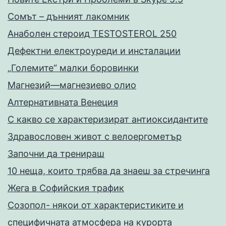
Сомът – дънният лакомник
Анаболен стероид TESTOSTEROL 250
Дефектни електроуреди и инсталации
„Големите“ малки боровинки
Магнезий—магнезиево олио
Алтернативната Венеция
С какво се характеризират антиоксидантите
Здравословен живот с велоергометър
Запoчни да тренираш
10 неща, които трябва да знаеш за стречинга
Жега в Софийския трафик
Созопол- някои от характеристиките и
специфичната атмосфера на курорта