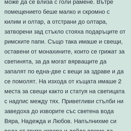
може да се влиза с голи рамене. Вътре
помещението беше малко и скромно с
килим и олтар, а отстрани до олтара,
затворени зад стъкло стояха подаръците от
римските папи. Също така имаше и свещи,
оставени от монахините, които се грижат за
светинята, за да могат вярващите да
запалят по една-две с вещи за здраве и да
се помолят. На изхода от къщата имаше 2
места за свещи както и статуя на светицата
с надпис между тях. Приветливи стълби ни
заведоха до изворите със светена вода
Вяра, Надежда и Любов. Напълнихме си
вода от трите извора и дойде време да