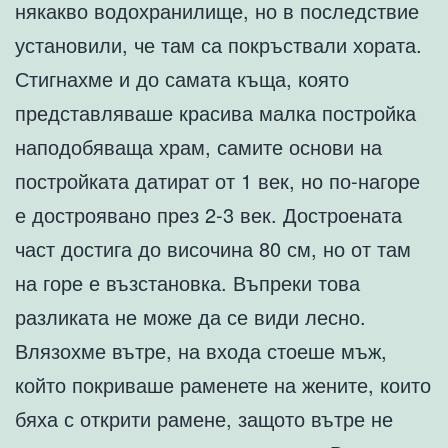
някакво водохранилище, но в последствие
установили, че там са покръствали хората.
Стигнахме и до самaта къща, която
представляваше красива малка постройка
наподобяваща храм, самите основи на
постройката датират от 1 век, но по-нагоре
е достроявано през 2-3 век. Достроената
част достига до височина 80 см, но от там
на горе е възстановка. Въпреки това
разликата не може да се види лесно.
Влязохме вътре, на входа стоеше мъж,
който покриваше раменете на жените, които
бяха с открити рамене, защото вътре не