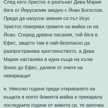
След като Христос е разпънат Дева Мария
бяга от Йерусалим заедно с Йоан Богослов.
Преди да напусне земния си път Исус
Христос поверява грижите на майка си на
Йоан. Според древни писания, той бяга в
Ефес, защото там е най-безопасно да
разпространява християнството, а Дева
Мария настанява в една къща на хълм
близо до Ефес, далече от очите на
невярващит
е. Няколко години преди откриването на
къщата в която божията майка е прекарала
последните години от живота си, тя започва