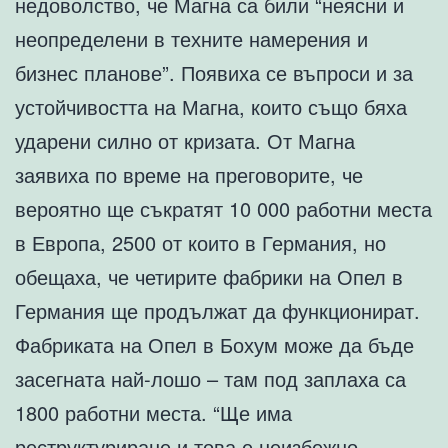
недоволство, че Магна са били “неясни и
неопределени в техните намерения и
бизнес планове”. Появиха се въпроси и за
устойчивостта на Магна, които също бяха
ударени силно от кризата. От Магна
заявиха по време на преговорите, че
вероятно ще съкратят 10 000 работни места
в Европа, 2500 от които в Германия, но
обещаха, че четирите фабрики на Опел в
Германия ще продължат да функционират.
Фабриката на Опел в Бохум може да бъде
засегната най-лошо – там под заплаха са
1800 работни места. “Ще има
реструктуриране и това е неизбежно,