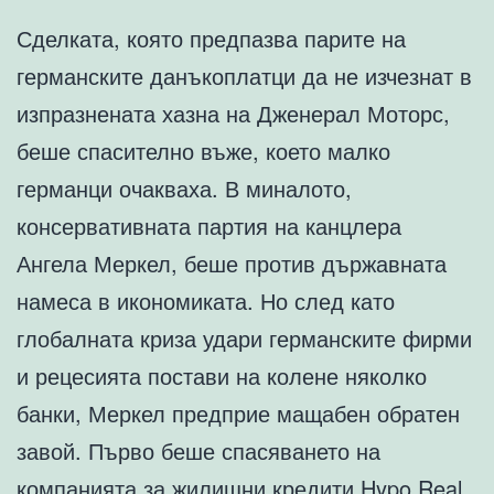
Сделката, която предпазва парите на
германските данъкоплатци да не изчезнат в
изпразнената хазна на Дженерал Моторс,
беше спасително въже, което малко
германци очакваха. В миналото,
консервативната партия на канцлера
Ангела Меркел, беше против държавната
намеса в икономиката. Но след като
глобалната криза удари германските фирми
и рецесията постави на колене няколко
банки, Меркел предприе мащабен обратен
завой. Първо беше спасяването на
компанията за жилищни кредити Hypo Real