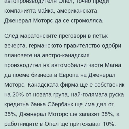
автопроизводителя Опел, точно преди
компанията майка, американската
Дженерал Моторс да се сгромоляса.
След маратонските преговори в петък
вечерта, германското правителство одобри
плановете на австро-канадския
производител на автомобилни части Магна
да поеме бизнеса в Европа на Дженерал
Моторс. Канадската фирма ще е собственик
на 20% от новата група, най-голямата руска
кредитна банка Сбербанк ще има дял от
35%, Дженерал Моторс ще запазят 35%, а
работниците в Опел ще притежават 10%.