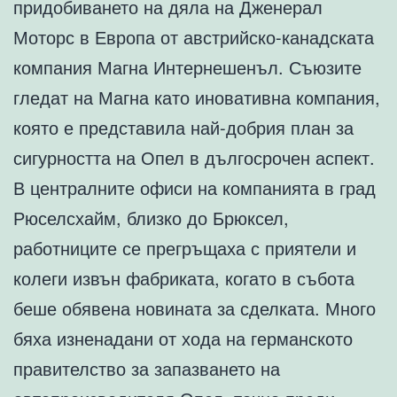
придобиването на дяла на Дженерал
Моторс в Европа от австрийско-канадската
компания Магна Интернешенъл. Съюзите
гледат на Магна като иновативна компания,
която е представила най-добрия план за
сигурността на Опел в дългосрочен аспект.
В централните офиси на компанията в град
Рюселсхайм, близко до Брюксел,
работниците се прегръщаха с приятели и
колеги извън фабриката, когато в събота
беше обявена новината за сделката. Много
бяха изненадани от хода на германското
правителство за запазването на