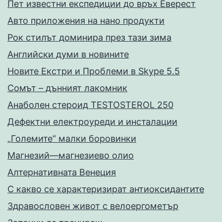
Пет известни експедиции до връх Еверест
Авто приложения на нано продукти
Рок стилът доминира през тази зима
Английски думи в новините
Новите Екстри и Проблеми в Skype 5.5
Сомът – дънният лакомник
Анаболен стероид TESTOSTEROL 250
Дефектни електроуреди и инсталации
„Големите“ малки боровинки
Магнезий—магнезиево олио
Алтернативната Венеция
С какво се характеризират антиоксидантите
Здравословен живот с велоергометър