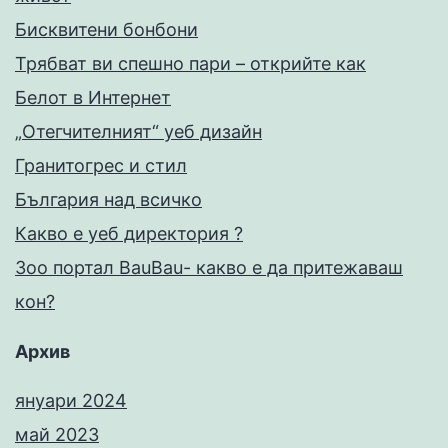
Бисквитени бонбони
Трябват ви спешно пари – открийте как
Белот в Интернет
„Отегчителният“ уеб дизайн
Гранитогрес и стил
България над всичко
Какво е уеб директория ?
Зоо портал BauBau- какво е да притежаваш
кон?
Архив
януари 2024
май 2023