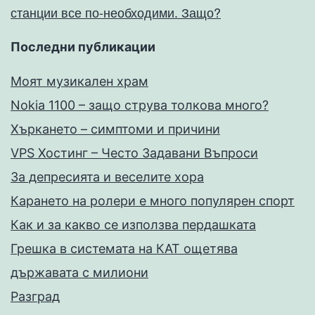
станции все по-необходими. Защо?
Последни публикации
Моят музикален храм
Nokia 1100 – защо струва толкова много?
Хъркането – симптоми и причини
VPS Хостинг – Често Задавани Въпроси
За депресията и веселите хора
Карането на ролери е много популярен спорт
Как и за какво се използва пердашката
Грешка в системата на КАТ ощетява
държавата с милиони
Разград