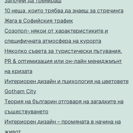
Запoчни да тренираш
10 неща, които трябва да знаеш за стречинга
Жега в Софийския трафик
Созопол- някои от характеристиките и
специфичната атмосфера на курорта
Няколко съвета за туристически пътувания.
PR & оптимизация или он-лайн мениджмънт
на кризата
Интериорен дизайн и пцихология на цветовете
Gotham City
Теория на българин отговаря на загадките на
съществуването
Интериорен дизайн – промяната в начина на
живот