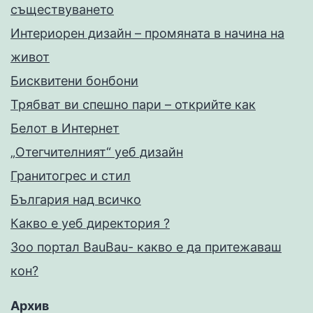
съществуването
Интериорен дизайн – промяната в начина на
живот
Бисквитени бонбони
Трябват ви спешно пари – открийте как
Белот в Интернет
„Отегчителният“ уеб дизайн
Гранитогрес и стил
България над всичко
Какво е уеб директория ?
Зоо портал BauBau- какво е да притежаваш
кон?
Архив