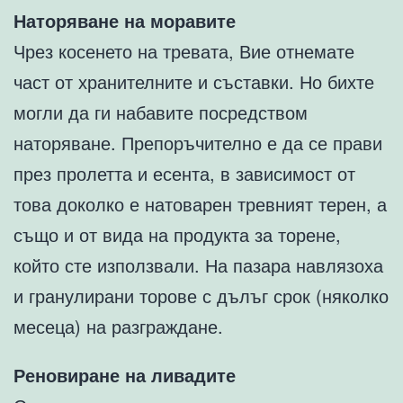
Наторяване на моравите
Чрез косенето на тревата, Вие отнемате
част от хранителните и съставки. Но бихте
могли да ги набавите посредством
наторяване. Препоръчително е да се прави
през пролетта и есента, в зависимост от
това доколко е натоварен тревният терен, а
също и от вида на продукта за торене,
който сте използвали. На пазара навлязоха
и гранулирани торове с дълъг срок (няколко
месеца) на разграждане.
Реновиране на ливадите