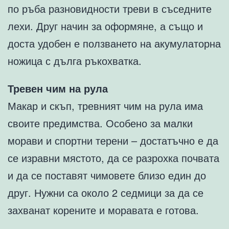
по ръба разновидности треви в съседните
лехи. Друг начин за оформяне, а също и
доста удобен е ползването на акумулаторна
ножица с дълга ръкохватка.
Тревен чим на рула
Макар и скъп, тревният чим на рула има
своите предимства. Особено за малки
морави и спортни терени – достатъчно е да
се изравни мястото, да се разрохка почвата
и да се поставят чимовете близо един до
друг. Нужни са около 2 седмици за да се
захванат корените и моравата е готова.