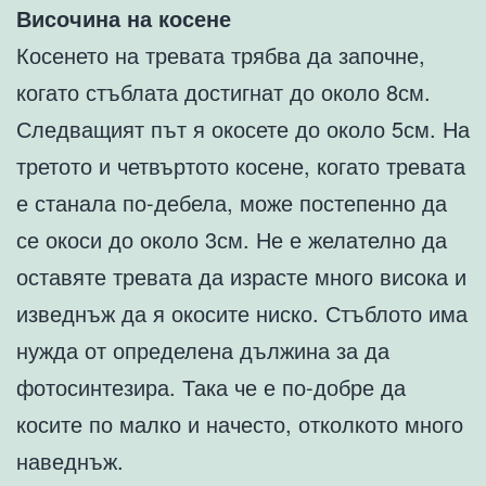
Височина на косене
Косенето на тревата трябва да започне,
когато стъблата достигнат до около 8см.
Следващият път я окосете до около 5см. На
третото и четвъртото косене, когато тревата
е станала по-дебела, може постепенно да
се окоси до около 3см. Не е желателно да
оставяте тревата да израсте много висока и
изведнъж да я окосите ниско. Стъблото има
нужда от определена дължина за да
фотосинтезира. Така че е по-добре да
косите по малко и начесто, отколкото много
наведнъж.