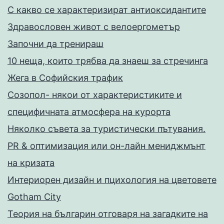
С какво се характеризират антиоксидантите
Здравословен живот с велоергометър
Запoчни да тренираш
10 неща, които трябва да знаеш за стречинга
Жега в Софийския трафик
Созопол- някои от характеристиките и
специфичната атмосфера на курорта
Няколко съвета за туристически пътувания.
PR & оптимизация или он-лайн мениджмънт
на кризата
Интериорен дизайн и пцихология на цветовете
Gotham City
Теория на българин отговаря на загадките на