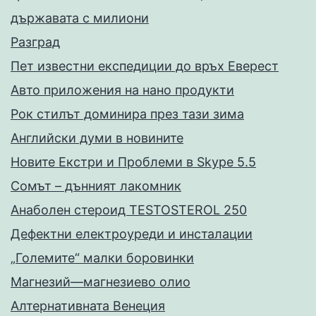
държавата с милиони
Разград
Пет известни експедиции до връх Еверест
Авто приложения на нано продукти
Рок стилът доминира през тази зима
Английски думи в новините
Новите Екстри и Проблеми в Skype 5.5
Сомът – дънният лакомник
Анаболен стероид TESTOSTEROL 250
Дефектни електроуреди и инсталации
„Големите“ малки боровинки
Магнезий—магнезиево олио
Алтернативната Венеция