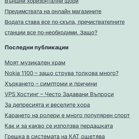
Външни хоризонтални щори
Предимствата на онлайн магазините
Водата става все по-скъпа, пречиствателните
станции все по-необходими. Защо?
Последни публикации
Моят музикален храм
Nokia 1100 – защо струва толкова много?
Хъркането – симптоми и причини
VPS Хостинг – Често Задавани Въпроси
За депресията и веселите хора
Карането на ролери е много популярен спорт
Как и за какво се използва пердашката
Грешка в системата на КАТ ощетява