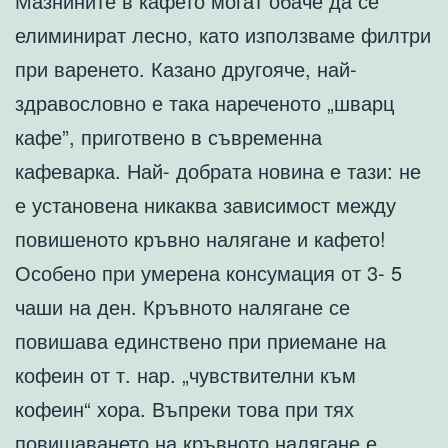
Мазнините в кафето могат обаче да се
елиминират лесно, като използваме филтри
при варенето. Казано другояче, най-
здравословно е така нареченото „шварц
кафе”, приготвено в съвременна
кафеварка. Най- добрата новина е тази: не
е установена никаква зависимост между
повишеното кръвно налягане и кафето!
Особено при умерена консумация от 3- 5
чаши на ден. Кръвното налягане се
повишава единствено при приемане на
кофеин от т. нар. „чувствителни към
кофеин“ хора. Въпреки това при тях
повишаването на кръвното налягане е