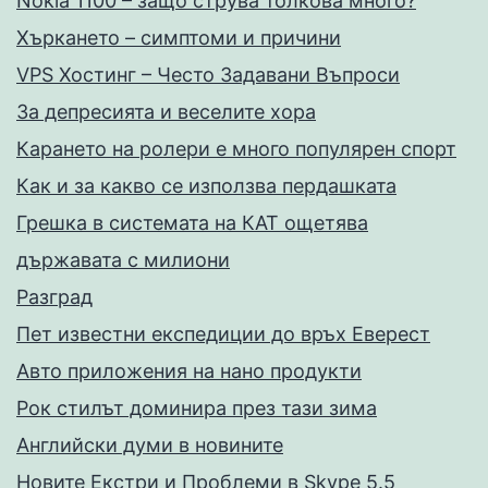
Nokia 1100 – защо струва толкова много?
Хъркането – симптоми и причини
VPS Хостинг – Често Задавани Въпроси
За депресията и веселите хора
Карането на ролери е много популярен спорт
Как и за какво се използва пердашката
Грешка в системата на КАТ ощетява
държавата с милиони
Разград
Пет известни експедиции до връх Еверест
Авто приложения на нано продукти
Рок стилът доминира през тази зима
Английски думи в новините
Новите Екстри и Проблеми в Skype 5.5