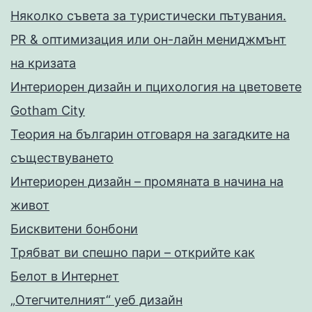
Няколко съвета за туристически пътувания.
PR & оптимизация или он-лайн мениджмънт
на кризата
Интериорен дизайн и пцихология на цветовете
Gotham City
Теория на българин отговаря на загадките на
съществуването
Интериорен дизайн – промяната в начина на
живот
Бисквитени бонбони
Трябват ви спешно пари – открийте как
Белот в Интернет
„Отегчителният“ уеб дизайн