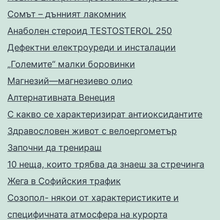
Сомът – дънният лакомник
Анаболен стероид TESTOSTEROL 250
Дефектни електроуреди и инсталации
„Големите“ малки боровинки
Магнезий—магнезиево олио
Алтернативната Венеция
С какво се характеризират антиоксидантите
Здравословен живот с велоергометър
Запoчни да тренираш
10 неща, които трябва да знаеш за стречинга
Жега в Софийския трафик
Созопол- някои от характеристиките и
специфичната атмосфера на курорта