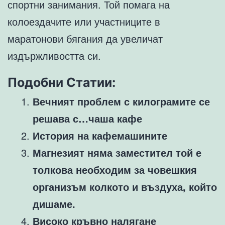
спортни занимания. Той помага на
колоездачите или участниците в
маратонови бягания да увеличат
издържливостта си.
Подобни Статии:
Вечният проблем с килограмите се
решава с…чаша кафе
История на кафемашините
Магнезият няма заместител той е
толкова необходим за човешкия
организъм колкото и въздуха, който
дишаме.
Високо кръвно налягане