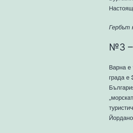
Настоящ
Гербът 
№3 –
Варна е 
града е
Българи
„морска
туристи
Йордано