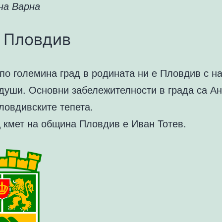
на Варна
 Пловдив
по големина град в родината ни е Пловдив с н
души. Основни забележителности в града са А
ловдивските тепета.
 кмет на община Пловдив е Иван Тотев.