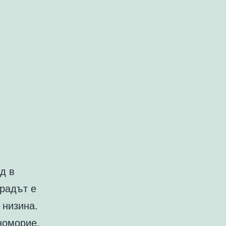
д в
Градът е
 низина.
номорие.