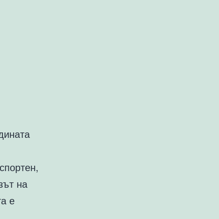
дината
спортен,
зът на
та е