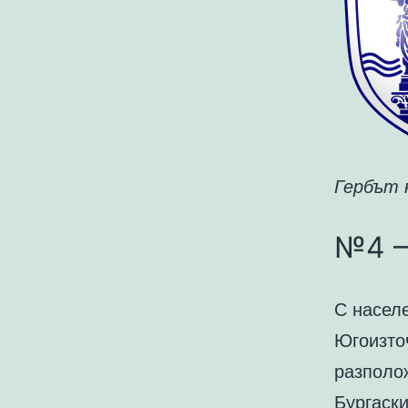
Гербът 
№4 –
С насел
Югоизточ
разполож
Бургаск