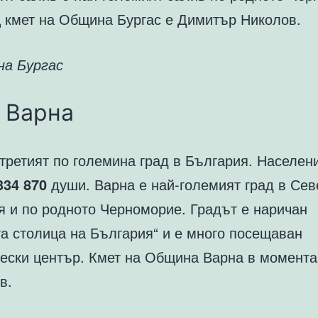
 кмет на Община Бургас е Димитър Николов.
на Бургас
 Варна
третият по големина град в България. Населен
334 870
души. Варна е най-големият град в Сев
я и по родното Черноморие. Градът е наричан
та столица на България“ и е много посещаван
чески център. Кмет на Община Варна в момента
в.