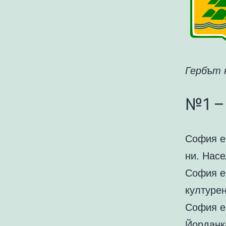
Гербът 
№1 –
София е
ни. Насе
София е
културен
София е 
Йорданк