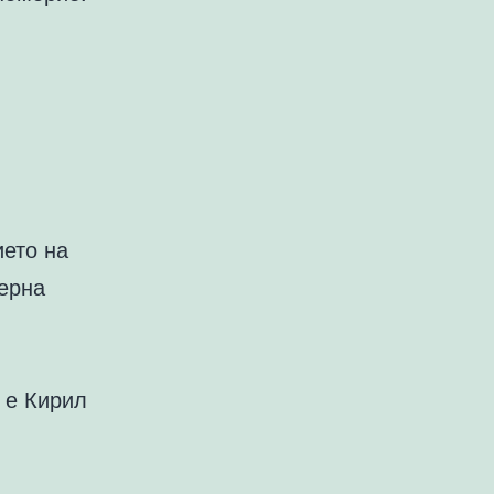
ието на
ерна
 е Кирил