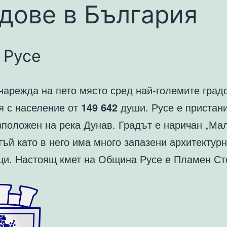
дове в България
 Русе
нарежда на пето място сред най-големите град
я с население от
149 642
души. Русе е пристан
зположен на река Дунав. Градът е наричан „Ма
тъй като в него има много запазени архитектур
ци. Настоящ кмет на Община Русе е Пламен Ст