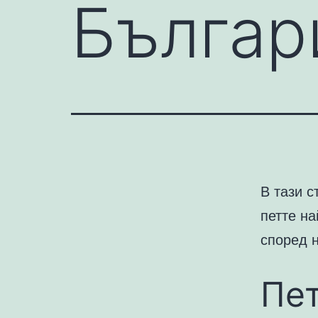
Българ
В тази с
петте на
според 
Пет