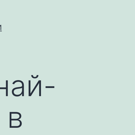
И
най-
 в