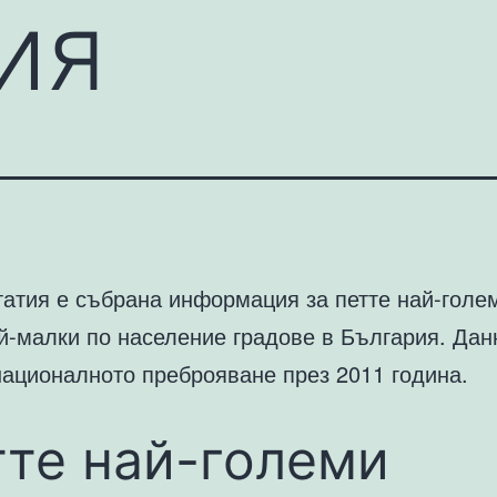
ия
татия е събрана информация за петте най-голе
й-малки по население градове в България. Дан
националното преброяване през 2011 година.
те най-големи