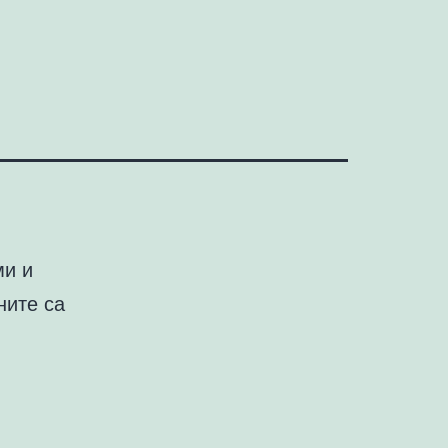
ми и
ните са