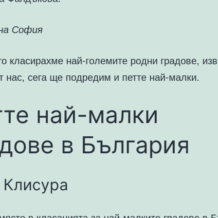
на София
то класирахме най-големите родни градове, изв
т нас, сега ще подредим и петте най-малки.
тте най-малки
дове в България
 Клисура
място в класацията за най-малките градове в 