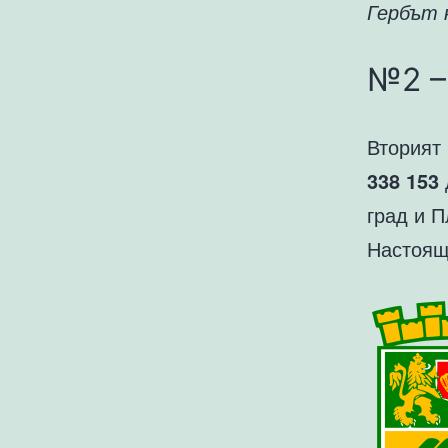
Гербът 
№2 –
Вторият 
338 153
град и П
Настоящ