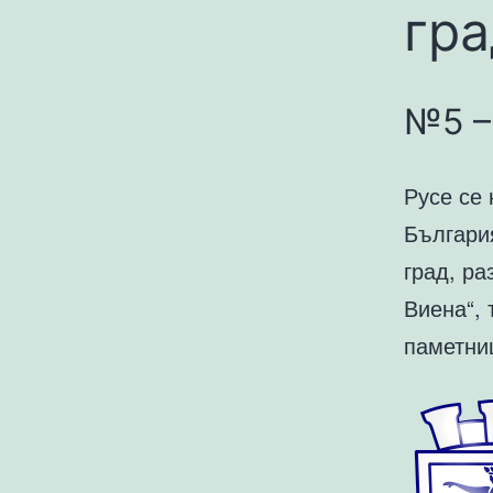
гра
№5 –
Русе се 
Българи
град, ра
Виена“, 
паметни