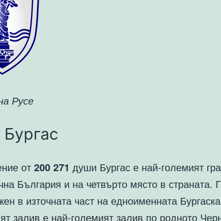
на Русе
 Бургас
ение от
200 271
души Бургас е най-големият гра
на България и на четвърто място в страната. 
ен в източната част на едноименната Бургаска
ият залив е най-големият залив по родното Чер