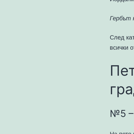
Гербът 
След ка
всички о
Пе
гра
№5 –
На пето 