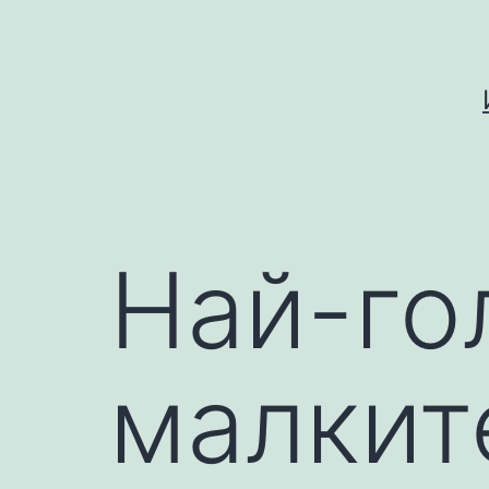
Skip
to
content
Най-го
малкит