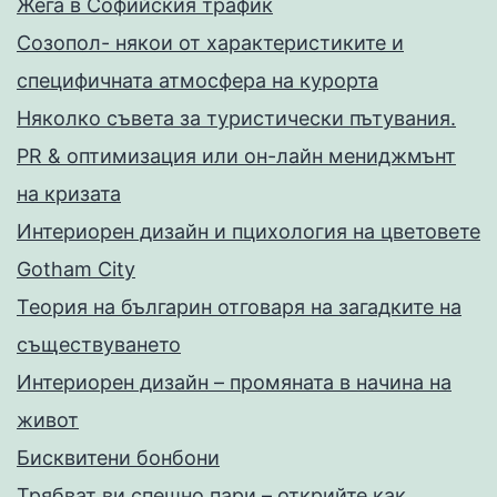
Жега в Софийския трафик
Созопол- някои от характеристиките и
специфичната атмосфера на курорта
Няколко съвета за туристически пътувания.
PR & оптимизация или он-лайн мениджмънт
на кризата
Интериорен дизайн и пцихология на цветовете
Gotham City
Теория на българин отговаря на загадките на
съществуването
Интериорен дизайн – промяната в начина на
живот
Бисквитени бонбони
Трябват ви спешно пари – открийте как