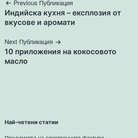
Навигация
Previous Публикация
Индийска кухня – експлозия от
вкусове и аромати
Next Публикация
10 приложения на кокосовото
масло
Най-четени статии
Предимства на електронните фактури