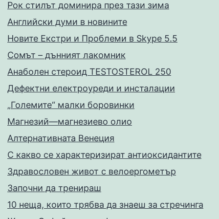
Рок стилът доминира през тази зима
Английски думи в новините
Новите Екстри и Проблеми в Skype 5.5
Сомът – дънният лакомник
Анаболен стероид TESTOSTEROL 250
Дефектни електроуреди и инсталации
„Големите“ малки боровинки
Магнезий—магнезиево олио
Алтернативната Венеция
С какво се характеризират антиоксидантите
Здравословен живот с велоергометър
Запoчни да тренираш
10 неща, които трябва да знаеш за стречинга