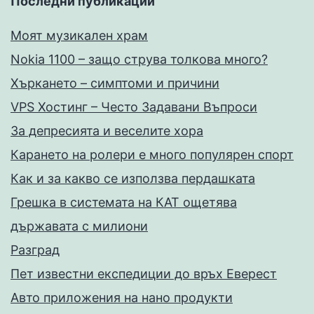
Последни публикации
Моят музикален храм
Nokia 1100 – защо струва толкова много?
Хъркането – симптоми и причини
VPS Хостинг – Често Задавани Въпроси
За депресията и веселите хора
Карането на ролери е много популярен спорт
Как и за какво се използва пердашката
Грешка в системата на КАТ ощетява
държавата с милиони
Разград
Пет известни експедиции до връх Еверест
Авто приложения на нано продукти