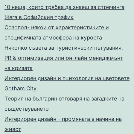
10 неща, които трябва да знаеш за стречинга
Жега в Софийския трафик
Созопол- някои от характеристиките и
специфичната атмосфера на курорта
Няколко съвета за туристически пътувания.
PR & оптимизация или он-лайн мениджмънт
на кризата
Интериорен дизайн и пцихология на цветовете
Gotham City
Теория на българин отговаря на загадките на
съществуването
Интериорен дизайн – промяната в начина на
живот