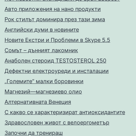
Авто приложения на нано продукти
Рок стилът доминира през тази зима
Английски думи в новините
Новите Екстри и Проблеми в Skype 5.5
Сомът – дънният лакомник
Анаболен стероид TESTOSTEROL 250
Дефектни електроуреди и инсталации
„Големите“ малки боровинки
Магнезий—магнезиево олио
Алтернативната Венеция
С какво се характеризират антиоксидантите
Здравословен живот с велоергометър
Запoчни да тренираш