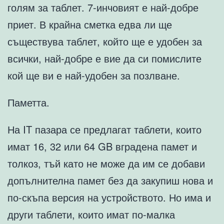
голям за таблет. 7-инчовият е най-добре
приет. В крайна сметка едва ли ще
съществува таблет, който ще е удобен за
всички, най-добре е вие да си помислите
кой ще ви е най-удобен за позлване.
Паметта.
На IT пазара се предлагат таблети, които
имат 16, 32 или 64 GB вградена памет и
толкоз, тъй като не може да им се добави
допълнителна памет без да закупиш нова и
по-скъпа версия на устройството. Но има и
други таблети, които имат по-малка