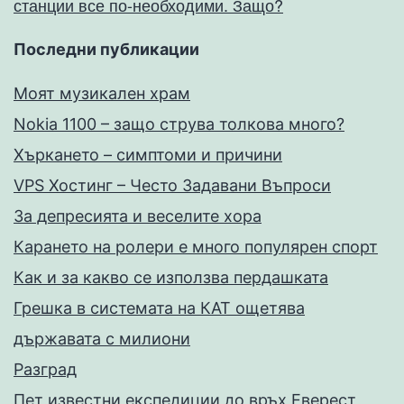
станции все по-необходими. Защо?
Последни публикации
Моят музикален храм
Nokia 1100 – защо струва толкова много?
Хъркането – симптоми и причини
VPS Хостинг – Често Задавани Въпроси
За депресията и веселите хора
Карането на ролери е много популярен спорт
Как и за какво се използва пердашката
Грешка в системата на КАТ ощетява
държавата с милиони
Разград
Пет известни експедиции до връх Еверест