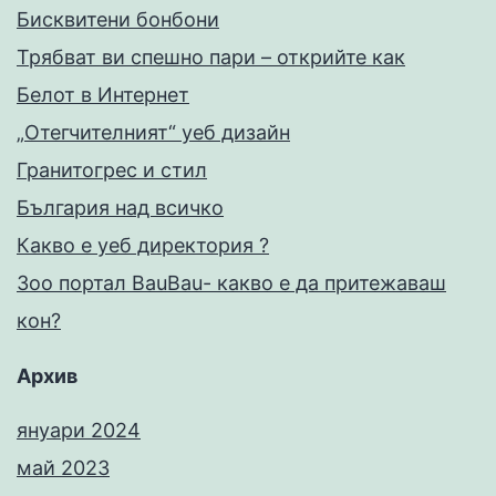
Бисквитени бонбони
Трябват ви спешно пари – открийте как
Белот в Интернет
„Отегчителният“ уеб дизайн
Гранитогрес и стил
България над всичко
Какво е уеб директория ?
Зоо портал BauBau- какво е да притежаваш
кон?
Архив
януари 2024
май 2023