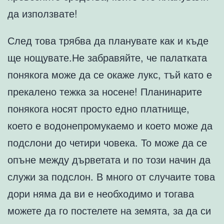
да използвате!
След това трябва да планувате как и къде
ще нощувате.Не забравяйте, че палатката
понякога може да се окаже лукс, тъй като е
прекалено тежка за носене! Планинарите
понякога носят просто едно платнище,
което е водонепромукаемо и което може да
подслони до четири човека. То може да се
опъне между дърветата и по този начин да
служи за подслон. В много от случаите това
дори няма да ви е необходимо и тогава
можете да го постелете на земята, за да си