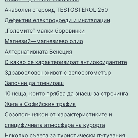
Анаболен стероид TESTOSTEROL 250
Дефектни електроуреди и инсталации
„Големите“ малки боровинки
Магнезий—магнезиево олио
Алтернативната Венеция
С какво се характеризират антиоксидантите
Здравословен живот с велоергометър
Запoчни да тренираш
10 неща, които трябва да знаеш за стречинга
Жега в Софийския трафик
Созопол- някои от характеристиките и
специфичната атмосфера на курорта
Няколко съвета за туристически пътувания.