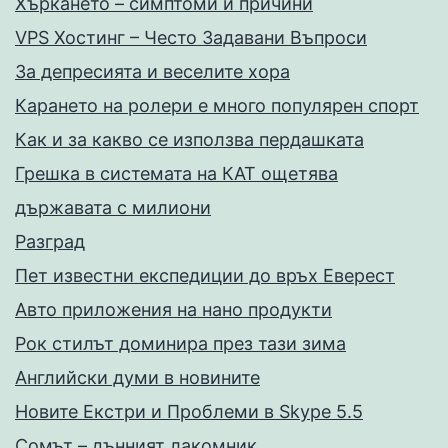
Хъркането – симптоми и причини
VPS Хостинг – Често Задавани Въпроси
За депресията и веселите хора
Карането на ролери е много популярен спорт
Как и за какво се използва пердашката
Грешка в системата на КАТ ощетява
държавата с милиони
Разград
Пет известни експедиции до връх Еверест
Авто приложения на нано продукти
Рок стилът доминира през тази зима
Английски думи в новините
Новите Екстри и Проблеми в Skype 5.5
Сомът – дънният лакомник