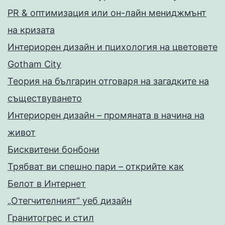
PR & оптимизация или он-лайн мениджмънт
на кризата
Интериорен дизайн и пцихология на цветовете
Gotham City
Теория на българин отговаря на загадките на
съществуването
Интериорен дизайн – промяната в начина на
живот
Бисквитени бонбони
Трябват ви спешно пари – открийте как
Белот в Интернет
„Отегчителният“ уеб дизайн
Гранитогрес и стил