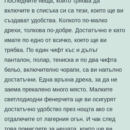
Последните неща, които трябва да
включите в списъка си са тези, които ще ви
създават удобства. Колкото по-малко
дрехи, толкова по-добре. Достатъчно е като
имате по едно от всичко, което ще ви
трябва. По един чифт къс и дълъг
панталон, полар, тениска и по два чифта
бельо, включително чорапи, са ви напълно
достатъчни. Една връхна дреха, за да не
заема прекалено много място. Малките
светлодиодни фенерчета ще ви осигурят
достатъчно удобство през нощта ако се
отдалечите от лагерния огън. И чак след
това помислете за нещата, които ще ви