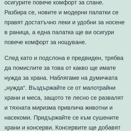
осигурите повече комфорт за спане.
Разбира се, новите и модерни палатки се
правят достатъчно леки и удобни за носене
в раница, а една палатка ще ви осигури
повече комфорт за нощуване.
След като и подслона е предвиден, трябва
да помислите за това от какво ще имате
нужда за храна. Наблягаме на думичката
„нужда“. Въздържайте се от малотрайни
храни и меса, защото те лесно се развалят
и тяхната миризма привлича животни и
насекоми. Придържайте се към сушените
храни и консерви. Консервите ще добавят