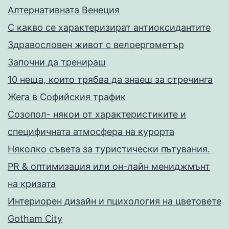
Алтернативната Венеция
С какво се характеризират антиоксидантите
Здравословен живот с велоергометър
Запoчни да тренираш
10 неща, които трябва да знаеш за стречинга
Жега в Софийския трафик
Созопол- някои от характеристиките и
специфичната атмосфера на курорта
Няколко съвета за туристически пътувания.
PR & оптимизация или он-лайн мениджмънт
на кризата
Интериорен дизайн и пцихология на цветовете
Gotham City