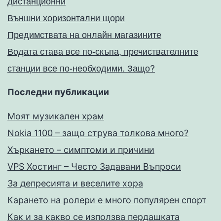
дистанционни
Външни хоризонтални щори
Предимствата на онлайн магазините
Водата става все по-скъпа, пречиствателните
станции все по-необходими. Защо?
Последни публикации
Моят музикален храм
Nokia 1100 – защо струва толкова много?
Хъркането – симптоми и причини
VPS Хостинг – Често Задавани Въпроси
За депресията и веселите хора
Карането на ролери е много популярен спорт
Как и за какво се използва пердашката