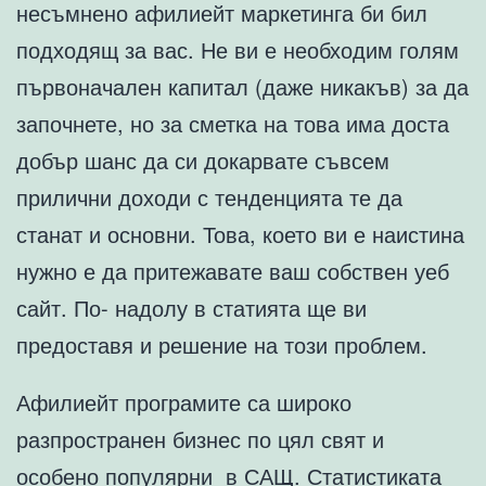
несъмнено афилиейт маркетинга би бил
подходящ за вас. Не ви е необходим голям
първоначален капитал (даже никакъв) за да
започнете, но за сметка на това има доста
добър шанс да си докарвате съвсем
прилични доходи с тенденцията те да
станат и основни. Това, което ви е наистина
нужно е да притежавате ваш собствен уеб
сайт. По- надолу в статията ще ви
предоставя и решение на този проблем.
Афилиейт програмите са широко
разпространен бизнес по цял свят и
особено популярни в САЩ. Статистиката