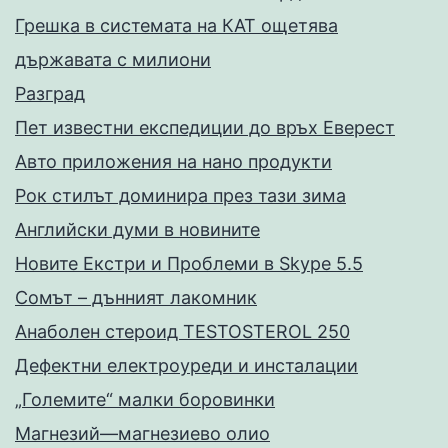
Грешка в системата на КАТ ощетява
държавата с милиони
Разград
Пет известни експедиции до връх Еверест
Авто приложения на нано продукти
Рок стилът доминира през тази зима
Английски думи в новините
Новите Екстри и Проблеми в Skype 5.5
Сомът – дънният лакомник
Анаболен стероид TESTOSTEROL 250
Дефектни електроуреди и инсталации
„Големите“ малки боровинки
Магнезий—магнезиево олио