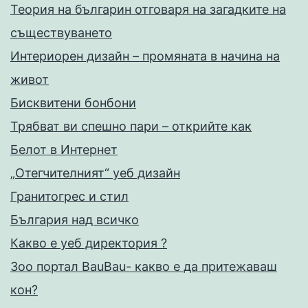
Теория на българин отговаря на загадките на
съществуването
Интериорен дизайн – промяната в начина на
живот
Бисквитени бонбони
Трябват ви спешно пари – открийте как
Белот в Интернет
„Отегчителният“ уеб дизайн
Гранитогрес и стил
България над всичко
Какво е уеб директория ?
Зоо портал BauBau- какво е да притежаваш
кон?