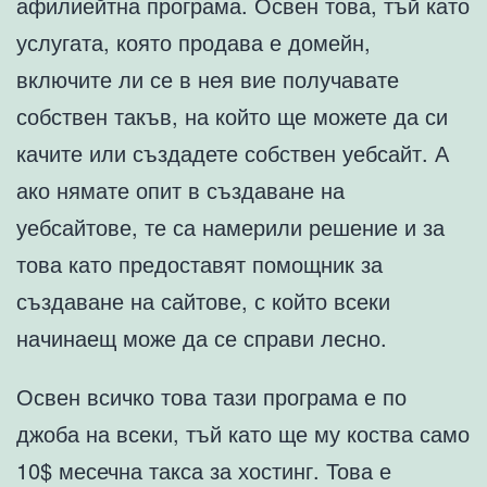
афилиейтна програма. Освен това, тъй като
услугата, която продава е домейн,
включите ли се в нея вие получавате
собствен такъв, на който ще можете да си
качите или създадете собствен уебсайт. А
ако нямате опит в създаване на
уебсайтове, те са намерили решение и за
това като предоставят помощник за
създаване на сайтове, с който всеки
начинаещ може да се справи лесно.
Освен всичко това тази програма е по
джоба на всеки, тъй като ще му коства само
10$ месечна такса за хостинг. Това е