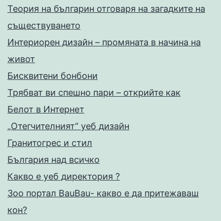
Теория на българин отговаря на загадките на
съществуването
Интериорен дизайн – промяната в начина на
живот
Бисквитени бонбони
Трябват ви спешно пари – открийте как
Белот в Интернет
„Отегчителният“ уеб дизайн
Гранитогрес и стил
България над всичко
Какво е уеб директория ?
Зоо портал BauBau- какво е да притежаваш
кон?