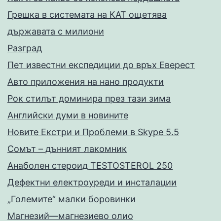
Грешка в системата на КАТ ощетява
държавата с милиони
Разград
Пет известни експедиции до връх Еверест
Авто приложения на нано продукти
Рок стилът доминира през тази зима
Английски думи в новините
Новите Екстри и Проблеми в Skype 5.5
Сомът – дънният лакомник
Анаболен стероид TESTOSTEROL 250
Дефектни електроуреди и инсталации
„Големите“ малки боровинки
Магнезий—магнезиево олио