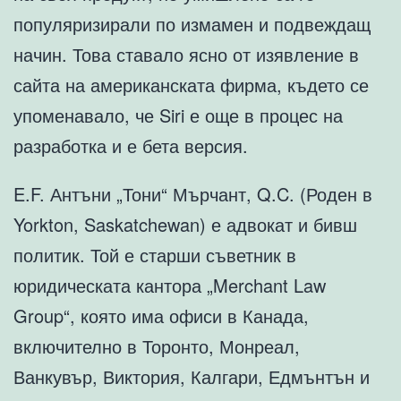
популяризирали по измамен и подвеждащ
начин. Това ставало ясно от изявление в
сайта на американската фирма, където се
упоменавало, че Siri е още в процес на
разработка и е бета версия.
E.F. Антъни „Тони“ Мърчант, Q.C. (Роден в
Yorkton, Saskatchewan) е адвокат и бивш
политик. Той е старши съветник в
юридическата кантора „Merchant Law
Group“, която има офиси в Канада,
включително в Торонто, Монреал,
Ванкувър, Виктория, Калгари, Едмънтън и