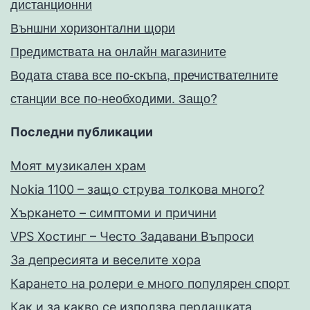
дистанционни
Външни хоризонтални щори
Предимствата на онлайн магазините
Водата става все по-скъпа, пречиствателните
станции все по-необходими. Защо?
Последни публикации
Моят музикален храм
Nokia 1100 – защо струва толкова много?
Хъркането – симптоми и причини
VPS Хостинг – Често Задавани Въпроси
За депресията и веселите хора
Карането на ролери е много популярен спорт
Как и за какво се използва пердашката