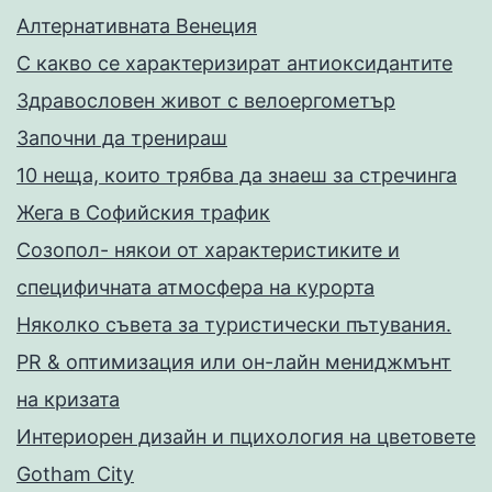
Алтернативната Венеция
С какво се характеризират антиоксидантите
Здравословен живот с велоергометър
Запoчни да тренираш
10 неща, които трябва да знаеш за стречинга
Жега в Софийския трафик
Созопол- някои от характеристиките и
специфичната атмосфера на курорта
Няколко съвета за туристически пътувания.
PR & оптимизация или он-лайн мениджмънт
на кризата
Интериорен дизайн и пцихология на цветовете
Gotham City