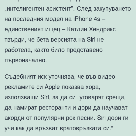
„интелигентен асистент”. След закупуването
на последния модел на iPhone 4s –
единственият ищец – Катлин Хендрикс
твърди, че бета версията на Siri не
работела, както било представено
първоначално.
Съдебният иск уточнява, че във видео
рекламите си Apple показва хора,
използващи Siri, за да си „уговарят срещи,
да намират ресторанти и дори да научават
акорди от популярни рок песни. Siri дори ги
учи как да връзват вратовръзката си.”