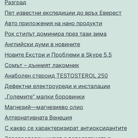
Разград
Пет известни експедиции до връх Еверест
Авто приложения на нано продукти
Рок стилът доминира през тази зима
Английски думи в новините
Новите Екстри и Проблеми в Skype 5.5
Сомът – дънният лакомник
Анаболен стероид TESTOSTEROL 250
Дефектни електроуреди и инсталации
„Големите“ малки боровинки
Магнезий—магнезиево олио
Алтернативната Венеция
С какво се характеризират антиоксидантите