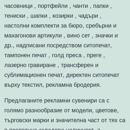
часовници , портфейли , чанти , папки ,
тениски , шапки , козирки , чадъри ,
настолни комплекти за бюро, сребърни и
махагонови артикули , вино сет , значки и
др., надписани посредством ситопечат,
тампонен печат , голд преса , преге ,
лазерно гравиране , трансферен и
сублимационен печат, директен ситопечат
върху текстил, рекламна бродерия.
Предлаганите рекламни сувенири са с
голямо разнообразие от модели, цветове,
търговски марки и значителна част от тях са
в постоянна складова наличност, а