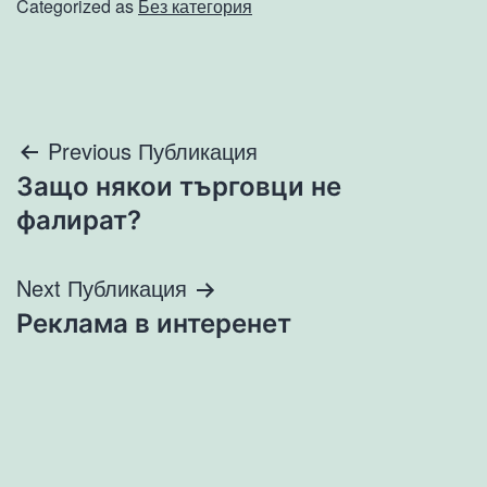
Categorized as
Без категория
Навигация
Previous Публикация
Защо някои търговци не
фалират?
Next Публикация
Реклама в интеренет