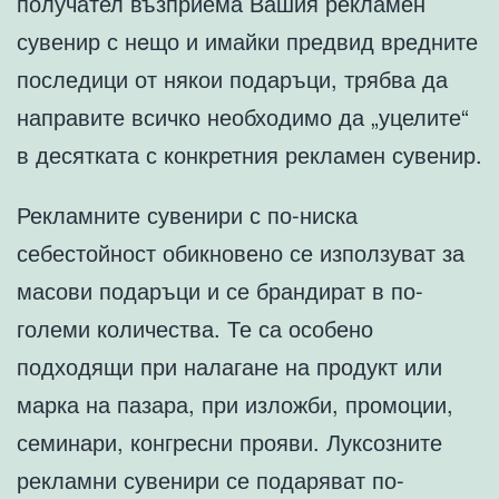
получател възприема Вашия рекламен
сувенир с нeщо и имайки предвид вредните
последици от някои подаръци, трябва да
направите всичко необходимо да „уцелите“
в десятката с конкретния рекламен сувенир.
Рекламните сувенири с по-ниска
себестойност обикновено се използуват за
масови подаръци и се брандират в по-
големи количества. Те са особено
подходящи при налагане на продукт или
марка на пазара, при изложби, промоции,
семинари, конгресни прояви. Луксозните
рекламни сувенири се подаряват по-