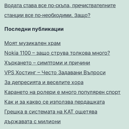
Водата става все по-скъпа, пречиствателните
станции все по-необходими. Защо?
Последни публикации
Моят музикален храм
Nokia 1100 – защо струва толкова много?
Хъркането – симптоми и причини
VPS Хостинг – Често Задавани Въпроси
За депресията и веселите хора
Карането на ролери е много популярен спорт
Как и за какво се използва пердашката
Грешка в системата на КАТ ощетява
държавата с милиони