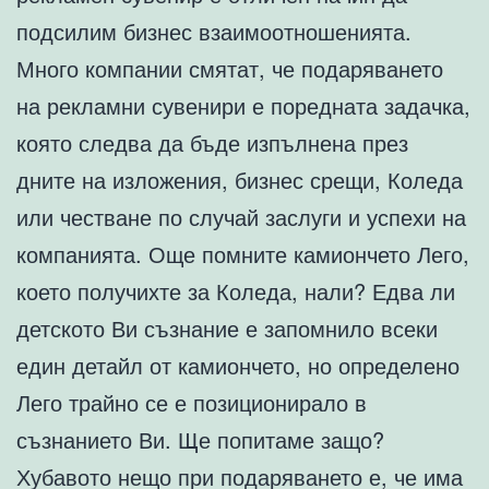
подсилим бизнес взаимоотношенията.
Много компании смятат, че подаряването
на рекламни сувенири е поредната задачка,
която следва да бъде изпълнена през
дните на изложения, бизнес срещи, Коледа
или честване по случай заслуги и успехи на
компанията. Още помните камиончето Лего,
което получихте за Коледа, нали? Едва ли
детското Ви съзнание е запомнило всеки
един детайл от камиончето, но определено
Лего трайно се е позиционирало в
съзнанието Ви. Ще попитаме защо?
Хубавото нещо при подаряването е, че има