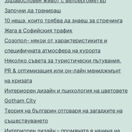
Здравословен живот с велоергометър
Запoчни да тренираш
10 неща, които трябва да знаеш за стречинга
Жега в Софийския трафик
Созопол- някои от характеристиките и
специфичната атмосфера на курорта
Няколко съвета за туристически пътувания.
PR & оптимизация или он-лайн мениджмънт
на кризата
Интериорен дизайн и пцихология на цветовете
Gotham City
Теория на българин отговаря на загадките на
съществуването
Интериорен дизайн – промяната в начина на