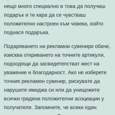
нещо много специално в това да получиш
подарък и те кара да се чувстваш
положително настроен към човека, който
поднася подаръка.
Подаряването на рекламни сувенири обаче,
изисква откриването на точните артикули,
подходящи да засвидетелстват жест на
уважение и благодарност. Ако не изберете
точния рекламен сувенир, рискувате да
нарушите имиджа си или да унищожите
всички градени положителни асоциации у
получателя. Запомнете, че всеки един