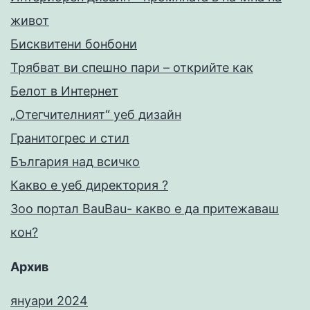
живот
Бисквитени бонбони
Трябват ви спешно пари – открийте как
Белот в Интернет
„Отегчителният“ уеб дизайн
Гранитогрес и стил
България над всичко
Какво е уеб директория ?
Зоо портал BauBau- какво е да притежаваш
кон?
Архив
януари 2024