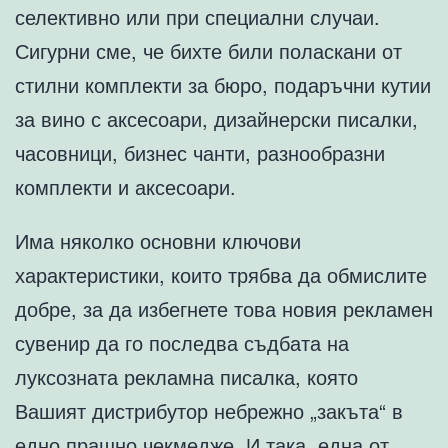
селективно или при специални случаи.
Сигурни сме, че бихте били поласкани от
стилни комплекти за бюро, подаръчни кутии
за вино с аксесоари, дизайнерски писалки,
часовници, бизнес чанти, разнообразни
комплекти и аксесоари.
Има няколко основни ключови
характеристики, които трябва да обмислите
добре, за да избегнете това новия рекламен
сувенир да го последва съдбата на
луксозната рекламна писалка, която
Вашият дистрибутор небрежно „закъта“ в
едно прашно чекмедже. И така, една от