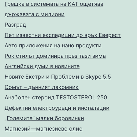
Грешка в системата на КАТ ощетява
държавата с милиони
Разград
Пет известни експедиции до връх Еверест
Авто приложения на нано продукти
Рок стилът доминира през тази зима
Английски думи в новините
Новите Екстри и Проблеми в Skype 5.5
Сомът – дънният лакомник
Анаболен стероид TESTOSTEROL 250
Дефектни електроуреди и инсталации
„Големите“ малки боровинки
Магнезий—магнезиево олио