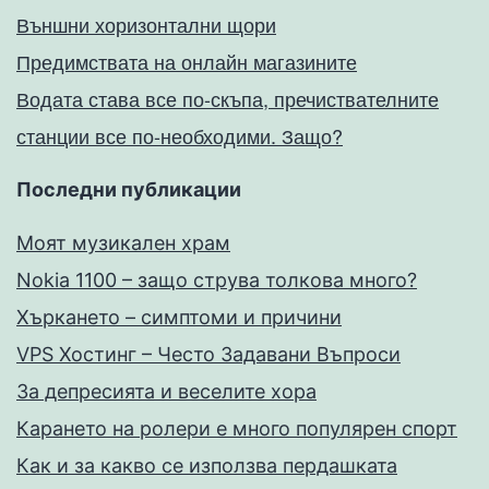
Външни хоризонтални щори
Предимствата на онлайн магазините
Водата става все по-скъпа, пречиствателните
станции все по-необходими. Защо?
Последни публикации
Моят музикален храм
Nokia 1100 – защо струва толкова много?
Хъркането – симптоми и причини
VPS Хостинг – Често Задавани Въпроси
За депресията и веселите хора
Карането на ролери е много популярен спорт
Как и за какво се използва пердашката