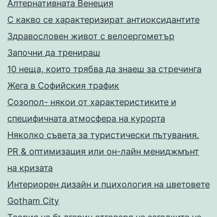
Алтернативната Венеция
С какво се характеризират антиоксидантите
Здравословен живот с велоергометър
Запoчни да тренираш
10 неща, които трябва да знаеш за стречинга
Жега в Софийския трафик
Созопол- някои от характеристиките и
специфичната атмосфера на курорта
Няколко съвета за туристически пътувания.
PR & оптимизация или он-лайн мениджмънт
на кризата
Интериорен дизайн и пцихология на цветовете
Gotham City