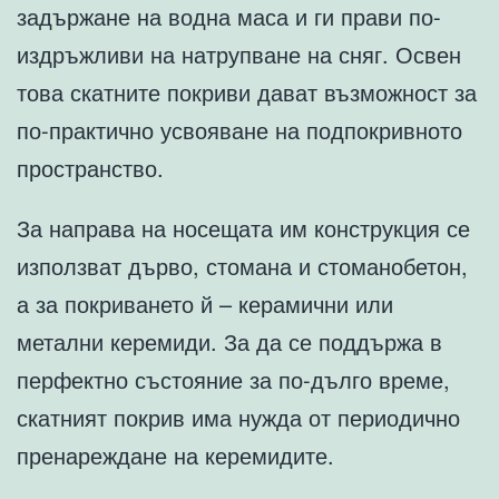
задържане на водна маса и ги прави по-
издръжливи на натрупване на сняг. Освен
това скатните покриви дават възможност за
по-практично усвояване на подпокривното
пространство.
За направа на носещата им конструкция се
използват дърво, стомана и стоманобетон,
а за покриването й – керамични или
метални керемиди. За да се поддържа в
перфектно състояние за по-дълго време,
скатният покрив има нужда от периодично
пренареждане на керемидите.