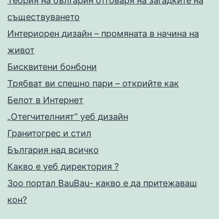
Теория на българин отговаря на загадките на
съществуването
Интериорен дизайн – промяната в начина на
живот
Бисквитени бонбони
Трябват ви спешно пари – открийте как
Белот в Интернет
„Отегчителният“ уеб дизайн
Гранитогрес и стил
България над всичко
Какво е уеб директория ?
Зоо портал BauBau- какво е да притежаваш
кон?