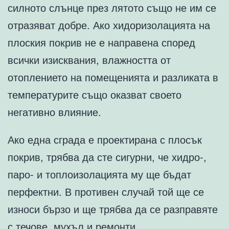
силното слънце през лятото също не им се
отразяват добре. Ако хидоризолацията на
плоския покрив не е направена според
всички изисквания, влажността от
отоплението на помещенията и разликата в
температурите също оказват своето
негативно влияние.
Ако една сграда е проектирана с плосък
покрив, трябва да сте сигурни, че хидро-,
паро- и топлоизолацията му ще бъдат
перфектни. В противен случай той ще се
износи бързо и ще трябва да се разправяте
с течове, мухъл и ремонти.