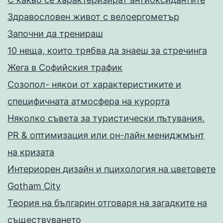
Здравословен живот с велоергометър
Запoчни да тренираш
10 неща, които трябва да знаеш за стречинга
Жега в Софийския трафик
Созопол- някои от характеристиките и
специфичната атмосфера на курорта
Няколко съвета за туристически пътувания.
PR & оптимизация или он-лайн мениджмънт
на кризата
Интериорен дизайн и пцихология на цветовете
Gotham City
Теория на българин отговаря на загадките на
съществуването