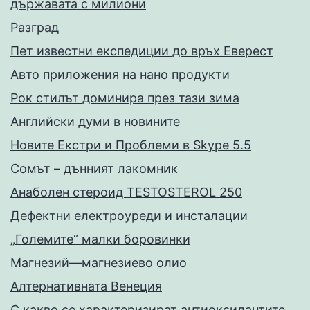
държавата с милиони
Разград
Пет известни експедиции до връх Еверест
Авто приложения на нано продукти
Рок стилът доминира през тази зима
Английски думи в новините
Новите Екстри и Проблеми в Skype 5.5
Сомът – дънният лакомник
Анаболен стероид TESTOSTEROL 250
Дефектни електроуреди и инсталации
„Големите“ малки боровинки
Магнезий—магнезиево олио
Алтернативната Венеция
С какво се характеризират антиоксидантите