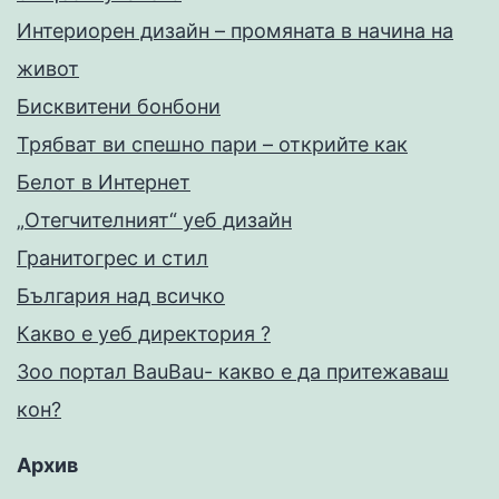
Интериорен дизайн – промяната в начина на
живот
Бисквитени бонбони
Трябват ви спешно пари – открийте как
Белот в Интернет
„Отегчителният“ уеб дизайн
Гранитогрес и стил
България над всичко
Какво е уеб директория ?
Зоо портал BauBau- какво е да притежаваш
кон?
Архив