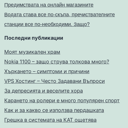
Предимствата на онлайн магазините
Водата става все по-скъпа, пречиствателните
станции все по-необходими. Защо?
Последни публикации
Моят музикален храм
Nokia 1100 – защо струва толкова много?
Хъркането – симптоми и причини
VPS Хостинг – Често Задавани Въпроси
За депресията и веселите хора
Карането на ролери е много популярен спорт
Как и за какво се използва пердашката
Грешка в системата на КАТ ощетява