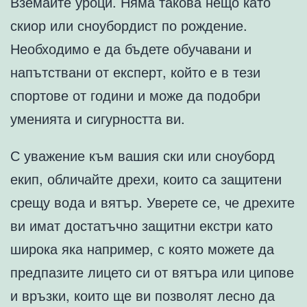
Вземайте уроци. Няма такова нещо като
скиор или сноубордист по рождение.
Необходимо е да бъдете обучавани и
напътствани от експерт, който е в тези
спортове от години и може да подобри
уменията и сигурността ви.
С уважение към вашия ски или сноуборд
екип, обличайте дрехи, които са защитени
срещу вода и вятър. Уверете се, че дрехите
ви имат достатъчно защитни екстри като
широка яка например, с която можете да
предпазите лицето си от вятъра или ципове
и връзки, които ще ви позволят лесно да