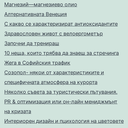
Магнезий—магнезиево олио
Алтернативната Венеция
С какво се характеризират антиоксидантите
Здравословен живот с велоергометър
Запoчни да тренираш
10 неща, които трябва да знаеш за стречинга
Жега в Софийския трафик
Созопол- някои от характеристиките и
специфичната атмосфера на курорта
Няколко съвета за туристически пътувания.
PR & оптимизация или он-лайн мениджмънт
на кризата
Интериорен дизайн и пцихология на цветовете