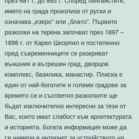
през 681 г. до 893 г. Според лингвистите,
името на града произлиза от руски и
означава „езеро” или „блато”. Първите
разкопки на терена започват през 1897 –
1898 г. от Карел Шкорпил и постепенно
пред съвременниците се разкриват
външния и вътрешен град, дворцов
комплекс, базилика, манастир. Плиска е
един от най-богатите и големи градове за
времето си и съответно разкопките ще
бъдат изключително интересни за тези от
Вас, които имат слабост към архитектурата
и историята. Богата информация може да
се намери в интернет за устройството на