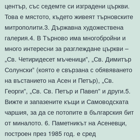
център, със седемте си изградени църкви.
Това е мястото, където живеят търновските
митрополити.3. Държавна художествена
галерия.4. В Търново има многобройни и
много интересни за разглеждане църкви –
„Св. Четиридесет мъченици”, „Св. Димитър
Солунски” (която е свързана с обявяването
на въстанието на Асен и Петър), „Св.
Георги”, „Св. Св. Петър и Павел” и други.5.
Вижте и запазените къщи и Самоводската
чаршия, за да се потопите в българския бит
от миналото. 6. Паметникът на Асеневци,
построен през 1985 год. е сред