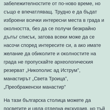
забележителностите от по-ново време, но
също е впечатляващ. Трудно е да бъдат
изброени всички интересни места в града и
околността, без да се получи безкрайно
дълъг списък, затова всеки може да се
насочи според интересите си, а ако имате
желание да обиколите и околностите на
града не пропускайте археологическия
резерват „Никополис ад Иструм”,
манастирът „Света Троица”,
„Преображенски манастир”
На тази българска столица можете да
посветите и цяла отделна екскурзия, но тъй