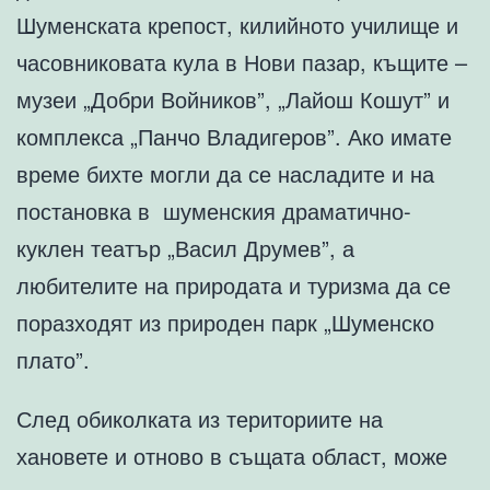
Шуменската крепост, килийното училище и
часовниковата кула в Нови пазар, къщите –
музеи „Добри Войников”, „Лайош Кошут” и
комплекса „Панчо Владигеров”. Ако имате
време бихте могли да се насладите и на
постановка в шуменския драматично-
куклен театър „Васил Друмев”, а
любителите на природата и туризма да се
поразходят из природен парк „Шуменско
плато”.
След обиколката из териториите на
хановете и отново в същата област, може