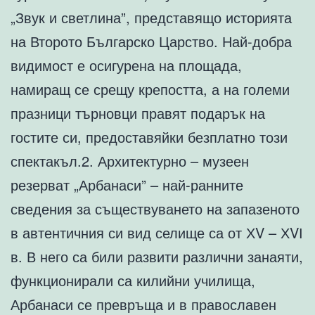
„Звук и светлина”, представящо историята
на Второто Българско Царство. Най-добра
видимост е осигурена на площада,
намиращ се срещу крепостта, а на големи
празници търновци правят подарък на
гостите си, предоставяйки безплатно този
спектакъл.2. Архитектурно – музеен
резерват „Арбанаси” – най-ранните
сведения за съществуването на запазеното
в автентичния си вид селище са от ХV – ХVІ
в. В него са били развити различни занаяти,
функционирали са килийни училища,
Арбанаси се превръща и в православен