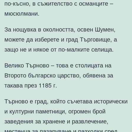
по-късно, в съжителство с османците –
мюсюлмани.
За нощувка в околността, освен Шумен,
можете да изберете и град Търговище, а
защо не и някое от по-малките селища.
Велико Търново – това е столицата на
Второто българско царство, обявена за
такава през 1185 г.
Търново е град, който съчетава исторически
и културни паметници, огромен брой
заведения за хранене и развлечение,
местенца за пазаруване и разходки сред