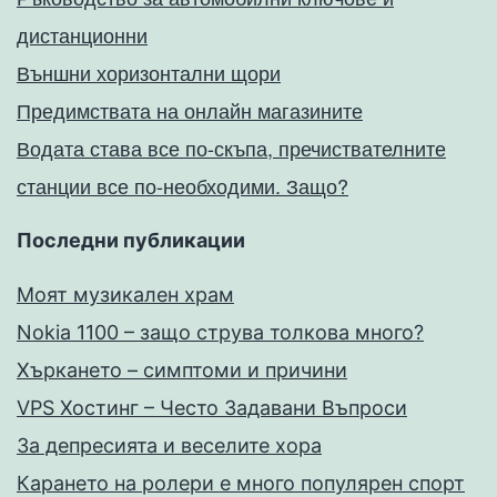
дистанционни
Външни хоризонтални щори
Предимствата на онлайн магазините
Водата става все по-скъпа, пречиствателните
станции все по-необходими. Защо?
Последни публикации
Моят музикален храм
Nokia 1100 – защо струва толкова много?
Хъркането – симптоми и причини
VPS Хостинг – Често Задавани Въпроси
За депресията и веселите хора
Карането на ролери е много популярен спорт