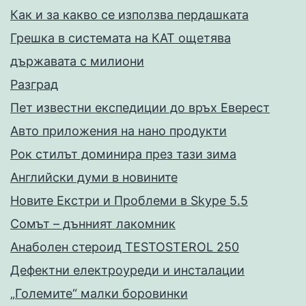
Как и за какво се използва пердашката
Грешка в системата на КАТ ощетява
държавата с милиони
Разград
Пет известни експедиции до връх Еверест
Авто приложения на нано продукти
Рок стилът доминира през тази зима
Английски думи в новините
Новите Екстри и Проблеми в Skype 5.5
Сомът – дънният лакомник
Анаболен стероид TESTOSTEROL 250
Дефектни електроуреди и инсталации
„Големите“ малки боровинки