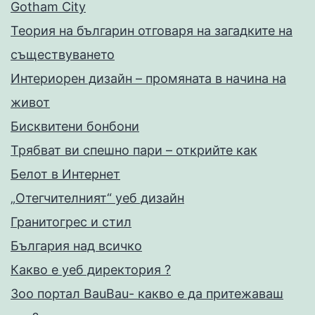
Gotham City
Теория на българин отговаря на загадките на
съществуването
Интериорен дизайн – промяната в начина на
живот
Бисквитени бонбони
Трябват ви спешно пари – открийте как
Белот в Интернет
„Отегчителният“ уеб дизайн
Гранитогрес и стил
България над всичко
Какво е уеб директория ?
Зоо портал BauBau- какво е да притежаваш