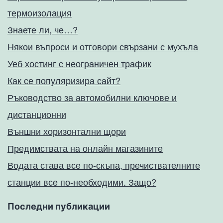
термоизолация
Знаете ли, че…?
Някои въпроси и отговори свързани с мухъла
Уеб хостинг с неограничен трафик
Как се популяризира сайт?
Ръководство за автомобилни ключове и
дистанционни
Външни хоризонтални щори
Предимствата на онлайн магазините
Водата става все по-скъпа, пречиствателните
станции все по-необходими. Защо?
Последни публикации