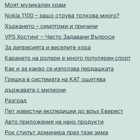
Моят музикален храм
Nokia 1100 – защо струва толкова много?
Хъркането – симптоми и причини
VPS Хостинг – Често Задавани Въпроси
За депресията и веселите хора
Карането на ролери е много популярен спорт
Как и за какво се използва пердашката
Грешка в системата на КАТ ощетява
държавата с милиони
Разград
Пет известни експедиции до връх Еверест
Авто приложения на нано продукти
Рок стилът доминира през тази зима