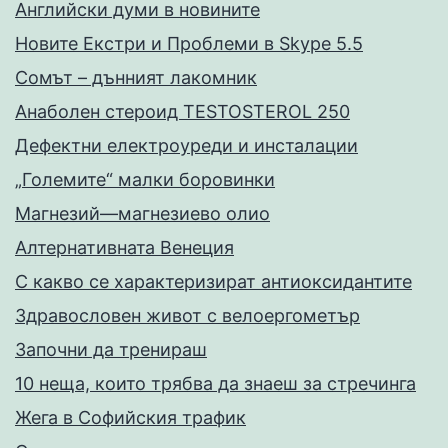
Английски думи в новините
Новите Екстри и Проблеми в Skype 5.5
Сомът – дънният лакомник
Анаболен стероид TESTOSTEROL 250
Дефектни електроуреди и инсталации
„Големите“ малки боровинки
Магнезий—магнезиево олио
Алтернативната Венеция
С какво се характеризират антиоксидантите
Здравословен живот с велоергометър
Запoчни да тренираш
10 неща, които трябва да знаеш за стречинга
Жега в Софийския трафик