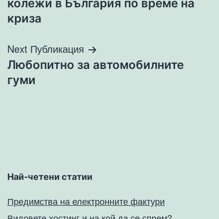
колежи в България по време на
криза
Next Публикация
Любопитно за автомобилните
гуми
Най-четени статии
Предимства на електронните фактури
Видовете хостинг и на кой да се спрем?