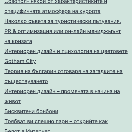
Созопол- някои от характеристиките и
специфичната атмосфера на курорта
Няколко съвета за туристически пътувания.
PR & оптимизация или он-лайн мениджмънт
на кризата
Интериорен дизайн и пцихология на цветовете
Gotham City
Теория на българин отговаря на загадките на
съществуването
Интериорен дизайн – промяната в начина на
живот
Бисквитени бонбони
Трябват ви спешно пари – открийте как
Белот в Интернет