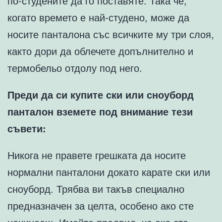
по-студените да го поставяте. Така че,
когато времето е най-студено, може да
носите панталона със всичките му три слоя,
както дори да облечете допълнително и
термобельо отдолу под него.
Преди да си купите ски или сноуборд
панталон вземете под внимание тези
съвети:
Никога не правете грешката да носите
нормални панталони докато карате ски или
сноуборд. Трябва ви такъв специално
предназначен за целта, особено ако сте