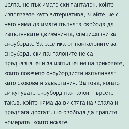
целта, но пък имате ски панталон, който
използвате като алтернатива, знайте, че с
него няма да имате пълната свобода да
изпълнявате движенията, специфични за
сноуборда. За разлика от панталоните за
сноуборд, ски панталоните не са
предназначени за изпълнение на триковете,
които повечето сноубордисти изпълняват,
като скокове и завъртания. За това, когато
си купувате сноуборд панталон, търсете
такъв, който няма да ви стяга на чатала и
предлага достатъчно свобода да правите
номерата, които искате.