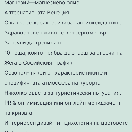
Магнезий—магнезиево олио
Алтернативната Венеция
С какво се характеризират антиоксидантите
Здравословен живот с велоергометър
Запoчни да тренираш
10 неща, които трябва да знаеш за стречинга
Жега в Софийския трафик
Созопол- някои от характеристиките и
специфичната атмосфера на курорта
Няколко съвета за туристически пътувания.
PR & оптимизация или он-лайн мениджмънт
на кризата
Интериорен дизайн и пцихология на цветовете