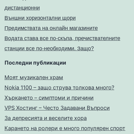
дистанционни
Външни хоризонтални щори
Предимствата на онлайн магазините
Водата става все по-скъпа, пречиствателните
станции все по-необходими. Защо?
Последни публикации
Моят музикален храм
Nokia 1100 – защо струва толкова много?
Хъркането – симптоми и причини
VPS Хостинг – Често Задавани Въпроси
За депресията и веселите хора
Карането на ролери е много популярен спорт