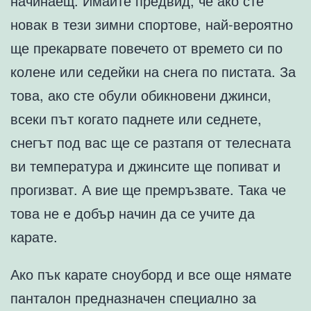
начинаещ. Имайте предвид, че ако сте
новак в тези зимни спортове, най-вероятно
ще прекарвате повечето от времето си по
колене или седейки на снега по пистата. За
това, ако сте обули обикновени джинси,
всеки път когато паднете или седнете,
снегът под вас ще се разтапя от телесната
ви температура и джинсите ще попиват и
прогизват. А вие ще премръзвате. Така че
това не е добър начин да се учите да
карате.
Ако пък карате сноуборд и все още нямате
панталон предназначен специално за