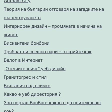
Gotham City
Теория на българин отговаря на загадките на
съществуването
Интериорен дизайн – промяната в начина на
живот
Бисквитени бонбони
Трябват ви спешно пари – открийте как
Белот в Интернет
„Отегчителният“ уеб дизайн
Гранитогрес и стил
България над всичко
Какво е уеб директория ?
Зоо портал BauBau- какво е да притежаваш
кон?