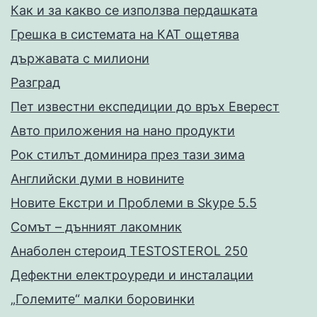
Как и за какво се използва пердашката
Грешка в системата на КАТ ощетява
държавата с милиони
Разград
Пет известни експедиции до връх Еверест
Авто приложения на нано продукти
Рок стилът доминира през тази зима
Английски думи в новините
Новите Екстри и Проблеми в Skype 5.5
Сомът – дънният лакомник
Анаболен стероид TESTOSTEROL 250
Дефектни електроуреди и инсталации
„Големите“ малки боровинки