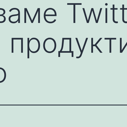
аме Twitt
, продукт
о