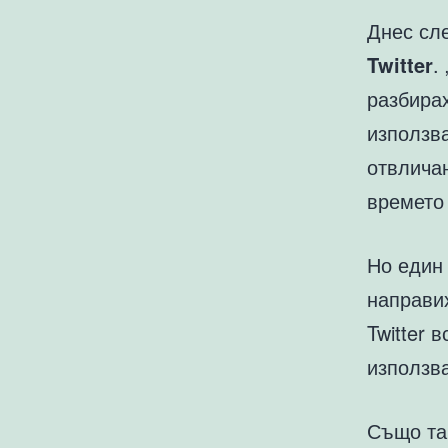
Днес сле
Twitter
.
разбирах
използв
отвлича
времето
Но един 
направих
Twitter 
използва
Също так