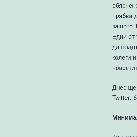
обяснено
Трябва д
защото T
Едни от 
да поддъ
колеги и
новостит
Днес ще
Twitter,
Минима
Когато з