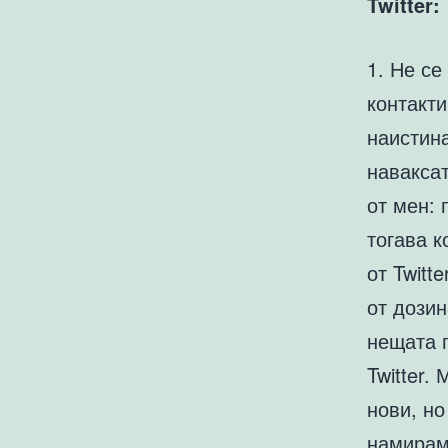
Twitter:
1. Не се
контакт
наистина
наваксат
от мен: 
тогава к
от Twitt
от дози
нещата 
Twitter.
нови, но
намирам 