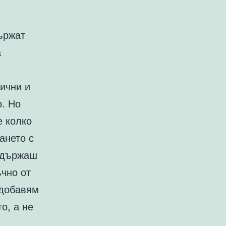
държат
а
тични и
о. Но
е колко
ването с
оддържаш
чно от
 добавям
о, а не