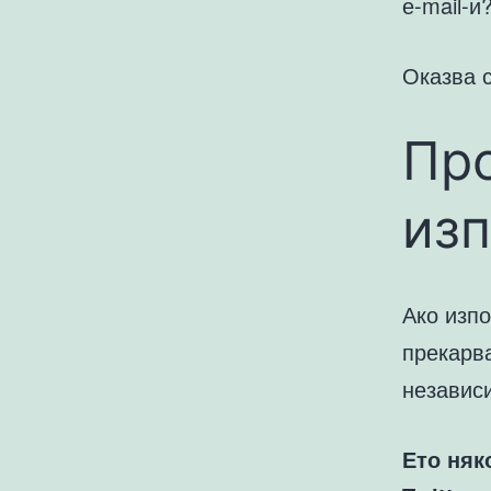
е-mail-и
Оказва с
Про
изп
Ако изп
прекарва
независи
Ето няк