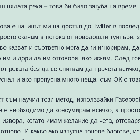
 цялата река – това би било загуба на време.
това е начинът ми на достъп до Twitter в после
росто скачам в потока от новодошли туитъри, з
во казват и съответно мога да ги игнорирам, д
 им и дори да им отговоря, ако искам. След то
от реката без да се опитвам да прочета всичко,
снал и ако пропусна много неща, съм ОК с тов
т съм научил този метод, използвайки Faceboo
е е необходимо да консумирам всичко, а просто
 извора, когато имам желание да чета, отговар
отново. И какво ако изпусна тонове блогове, и