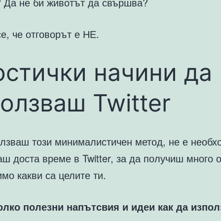
? Да не би животът да свършва?
е, че отговорът е НЕ.
стички начини да
олзваш Twitter
олзваш този минималистичен метод, не е необх
ш доста време в Twitter, за да получиш много о
мо какви са целите ти.
олко полезни напътсвия и идеи как да изпо