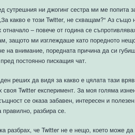
д сутрешния ни джогинг сестра ми ме попита з
 „За какво е този Twitter, не схващам?“ Аз също 
 отначало – повече от година се съпротивлявах
ам, защото ми изглеждаше като поредното нещо
не на внимание, поредната причина да си губи
 пред постоянно пискащия чат.
ден реших да видя за какво е цялата тази вряв
 своя Twitter експеримент. За моя голяма изне
всъщност се оказа забавен, интересен и полезен
 правилно, разбира се.
а разбрах, че Twitter не е нещо, което може да