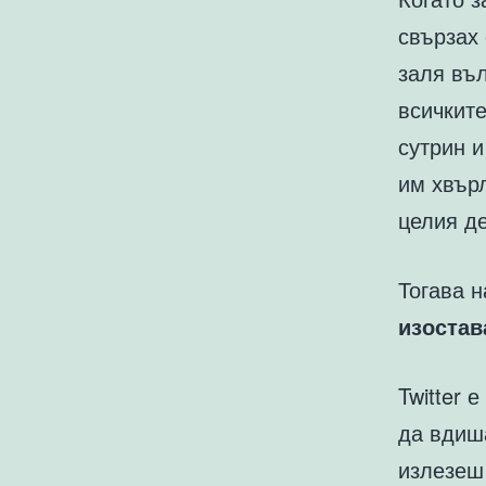
свързах 
заля въл
всичкит
сутрин и
им хвърл
целия д
Тогава н
изостав
Twitter 
да вдиш
излезеш 