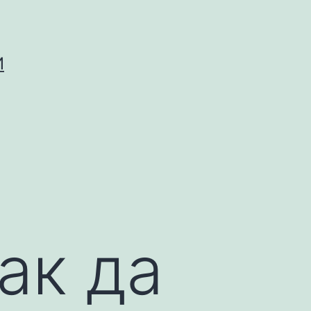
И
ак да