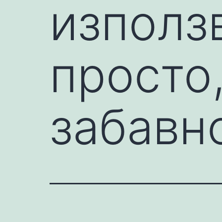
използв
просто
забавн