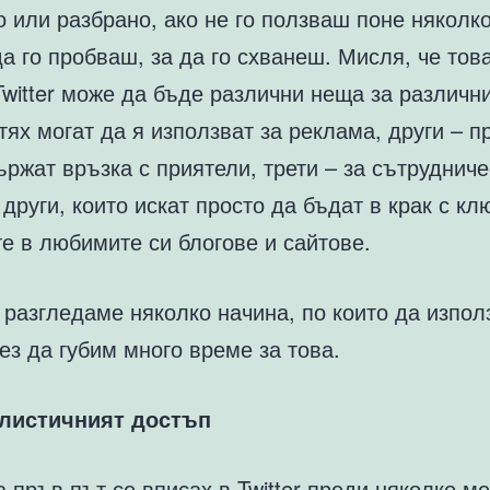
 или разбрано, ако не го ползваш поне няколко
а го пробваш, за да го схванеш. Мисля, че това
witter може да бъде различни неща за различни
тях могат да я използват за реклама, други – п
ржат връзка с приятели, трети – за сътрудниче
 други, които искат просто да бъдат в крак с кл
е в любимите си блогове и сайтове.
 разгледаме няколко начина, по които да изпо
 без да губим много време за това.
листичният достъп
а пръв път се вписах в Twitter преди няколко ме