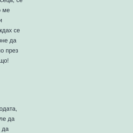
о ме
и
ждах се
оне да
но през
що!
одата,
ле да
 да