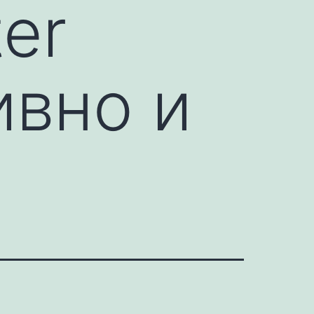
er
ивно и