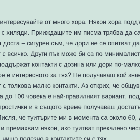
 интересувайте от много хора. Някои хора под
и с хиляди. Прииждащите им писма трябва да с
 доста – сигурен съм, че дори не се опитват да
 с всичко. Други пък може би са по минималис
поддържат контакти с дозина или дори по-малк
ое е интересното за тях? Не получаваш кой зна
er с толкова малко контакти. Аз открих, че общу
на до 100 човека е най-правилният вариант, п
простички и в същото време получаваш достатъ
 Мисля, че туитърите ми в момента са около 60,
 и премахвам някои, ако туитват прекалено чест
нищо полезно в контактите си с тях.