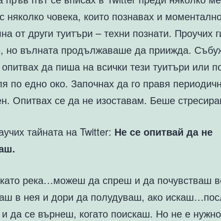
с няколко човека, които познавах и моменталн
на от други туитъри – техни познати. Проучих г
е, но вълната продължаваше да приижда. Събу
 опитвах да пиша на всички тези туитъри или п
я по едно око. Започнах да го правя периодич
ен. Опитвах се да не изоставам. Беше стресира
аучих тайната на Twitter:
Не се опитвай да не
аш.
е като река…можеш да спреш и да почувстваш в
аш в нея и дори да полудуваш, ако искаш…пос
и да се върнеш, когато поискаш. Но не е нужно