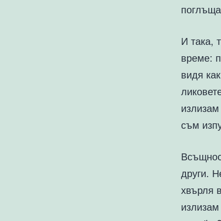
поглъщаш
И така, 
време: п
видя как
ликовете
излизам 
съм изпу
Всъщнос
други. Н
хвърля в
излизам 