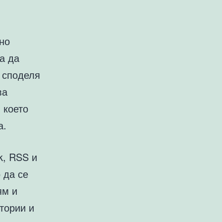
дно
а да
а споделя
ва
 което
а.
k, RSS и
 да се
ям и
стории и