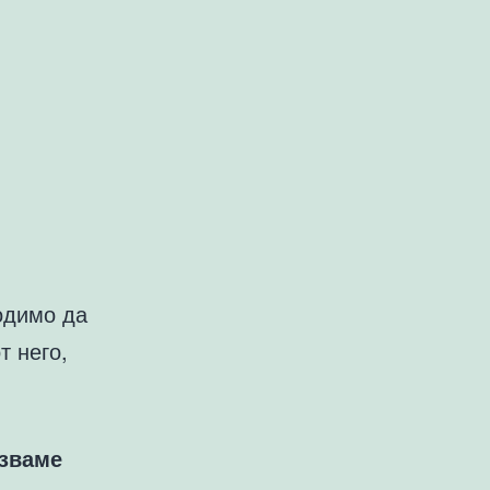
одимо да
т него,
лзваме