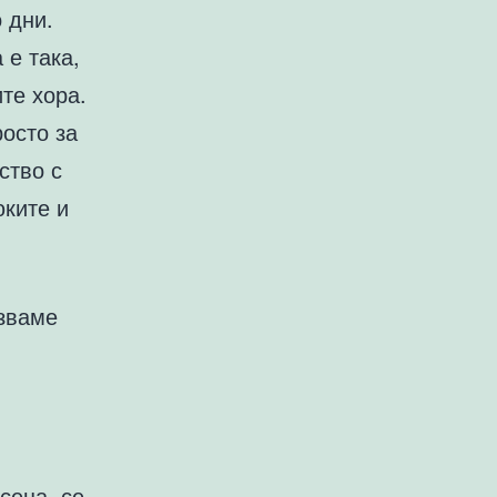
 дни.
 е така,
те хора.
росто за
ство с
юките и
лзваме
сеца, се