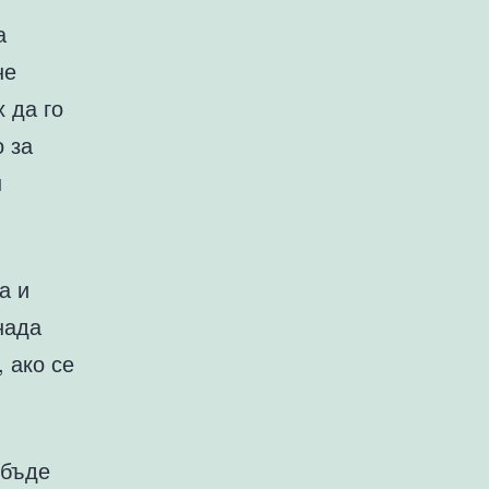
а
не
 да го
 за
ш
а и
нада
, ако се
 бъде