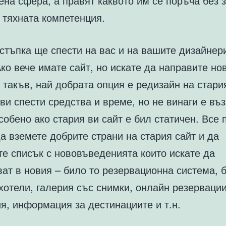
на сфера, а правят каквото им се поръча без 
 тяхната компетенция.
стъпка ще спести на вас и на вашите дизайнер
ко вече имате сайт, но искате да направите нов
такъв, най добрата опция е редизайн на стари
ви спести средства и време, но не винаги е въ
собено ако стария ви сайт е бил статичен. Все 
а вземете добрите страни на стария сайт и да
те списък с нововъведенията които искате да
ат в новия – било то резервационна система, 
хотели, галерия със снимки, онлайн резерваци
я, информация за дестинациите и т.н.