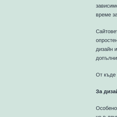
зависимо
време за
Сайтовет
опростен
дизайн и
допълни
От къде
За диза
Особено
че в дру