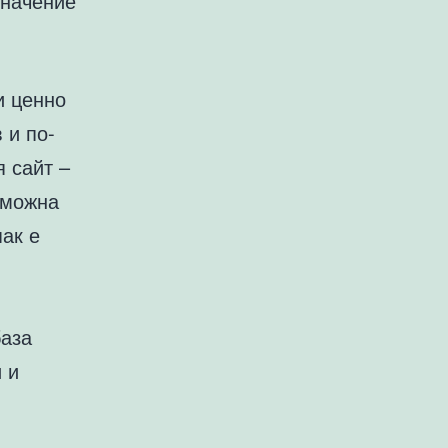
значение
и ценно
 и по-
я сайт –
зможна
пак е
база
и и