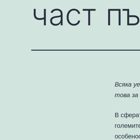
част п
Всяка у
това за
В сферат
големите
особенос