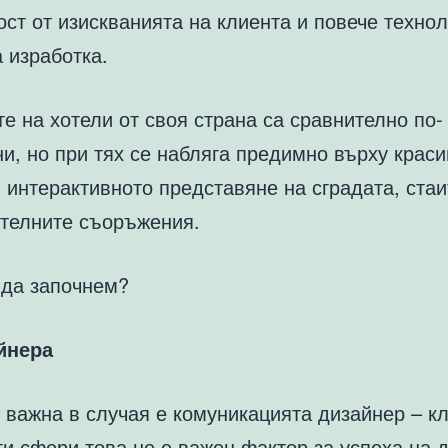
ст от изискванията на клиента и повече техно
 изработка.
е на хотели от своя страна са сравнително по-
и, но при тях се набляга предимно върху крас
 интерактивното представяне на сградата, стаи
телните съоръжения.
 да започнем?
йнера
 важна в случая е комуникацията дизайнер – кл
ги сфери това не е важен фактор за успеха на 