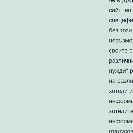
сайт, но
специфи
без този
невъзмо
своите с
различни
нужди” р
на разли
хотели и
информа
хотелит
информа
градусов