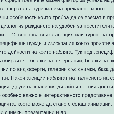
 в сферата на туризма има прекалено много
чни особености които трябва да се вземат в пр
 диалог изграждането на удобен за посетителит
жно. Освен това всяка агенция или туроперато
пецифични нужди и изисквания които произтича
те дейности на които набляга. Тук под „специ
азбирайте – бланки за резервации, бланки за в
чни по вид оферти, галерии със снимки, база д
 т.н. Накои агенции наблягат на пълненето на с
ция, други на красивия дизайн и лесния достъ
е особено важно е интерактивното представяне
цията, което може да стане с флаш анимации,
и снимки, презентации и др.