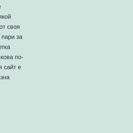
е
якой
от своя
 пари за
етка
кова по-
я сайт е
озна