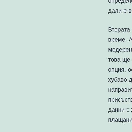
определе
дали е в
Втората 
време. А
модерен 
това ще 
опция, о
хубаво д
направи
присъств
данни с 
плащани