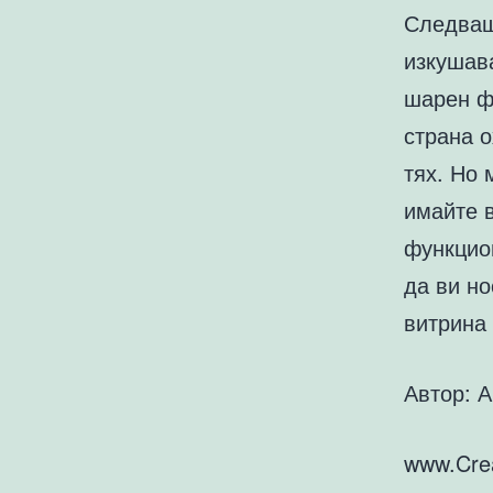
Следваща
изкушава
шарен ф
страна о
тях. Но 
имайте в
функцион
да ви но
витрина
Автор: 
www.Crea