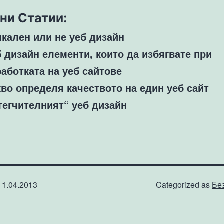
ни Статии:
икален или не уеб дизайн
б дизайн елементи, които да избягвате при
работката на уеб сайтове
кво определя качеството на един уеб сайт
тегчителният“ уеб дизайн
11.04.2013
Categorized as
Бе