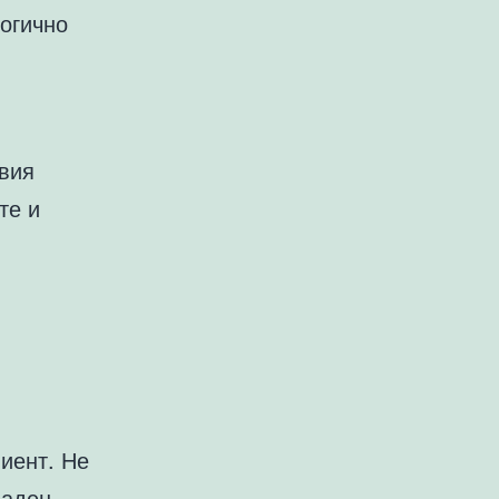
логично
ивия
те и
иент. Не
даден