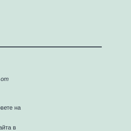
 от
овете на
айта в