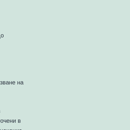
до
язване на
в
точени в