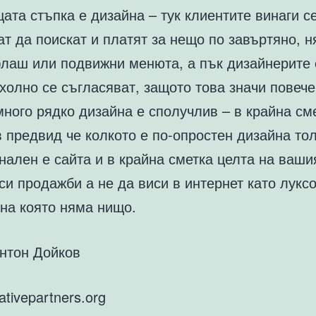
та стъпка е дизайна – тук клиентите винаги с
т да поискат и платят за нещо по завъртяно, н
лаш или подвижни менюта, а пък дизайнерите 
холно се съгласяват, защото това значи повече
много рядко дизайна е сполучлив – в крайна см
 предвид че колкото е по-опростен дизайна тол
ален е сайта и в крайна сметка целта на ваши
си продажби а не да виси в интернет като лукс
 на която няма нищо.
Антон Дойков
tivepartners.org