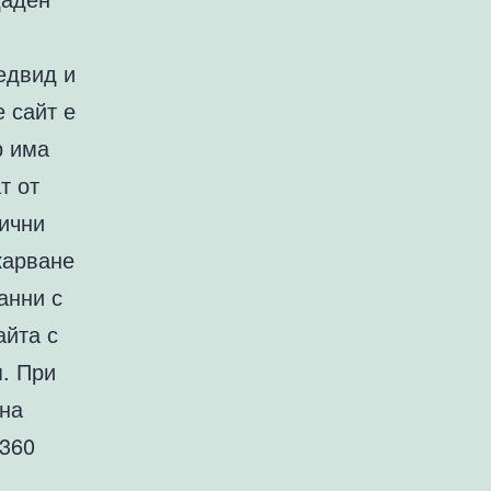
едвид и
е сайт е
р има
т от
фични
карване
анни с
айта с
п. При
 на
 360