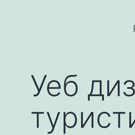
Skip
to
content
Уеб ди
турист