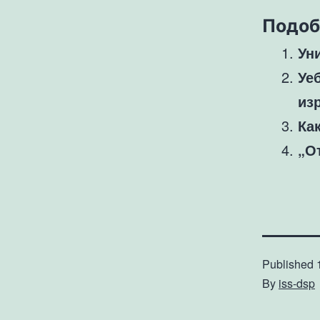
Подоб
Ун
Уе
из
Ка
„О
Published
By
iss-dsp