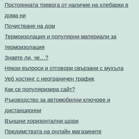
Постоянната тревога от наличие на хлебарки в
дома ни
Почистване на дом
Термоизолация и популярни материали за
термоизолация
Знаете ли, че…?
Някои въпроси и отговори свързани с мухъла
Уеб хостинг с неограничен трафик
Как се популяризира сайт?
Ръководство за автомобилни ключове и
дистанционни
Външни хоризонтални щори
Предимствата на онлайн магазините