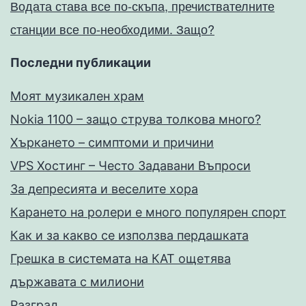
Водата става все по-скъпа, пречиствателните
станции все по-необходими. Защо?
Последни публикации
Моят музикален храм
Nokia 1100 – защо струва толкова много?
Хъркането – симптоми и причини
VPS Хостинг – Често Задавани Въпроси
За депресията и веселите хора
Карането на ролери е много популярен спорт
Как и за какво се използва пердашката
Грешка в системата на КАТ ощетява
държавата с милиони
Разград