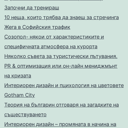
Запoчни да тренираш
10 неща, които трябва да знаеш за стречинга
Жега в Софийския трафик
Созопол- някои от характеристиките и
специфичната атмосфера на курорта
Няколко съвета за туристически пътувания.
PR & оптимизация или он-лайн мениджмънт
на кризата
Интериорен дизайн и пцихология на цветовете
Gotham City
Теория на българин отговаря на загадките на
съществуването
Интериорен дизайн – промяната в начина на