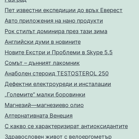
Пет известни експедиции до връх Еверест
Авто приложения на нано продукти
Рок стилът доминира през тази зима
Английски думи в новините
Новите Екстри и Проблеми в Skype 5.5
Сомът – дънният лакомник
Анаболен стероид TESTOSTEROL 250
Дефектни електроуреди и инсталации
„Големите“ малки боровинки
Магнезий—магнезиево олио
Алтернативната Венеция
С какво се характеризират антиоксидантите
Здравословен живот с велоергометър