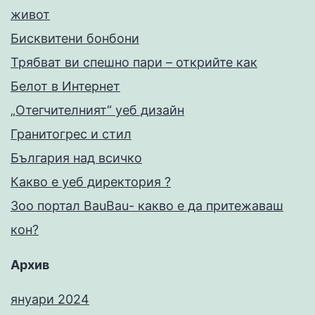
живот
Бисквитени бонбони
Трябват ви спешно пари – открийте как
Белот в Интернет
„Отегчителният“ уеб дизайн
Гранитогрес и стил
България над всичко
Какво е уеб директория ?
Зоо портал BauBau- какво е да притежаваш
кон?
Архив
януари 2024