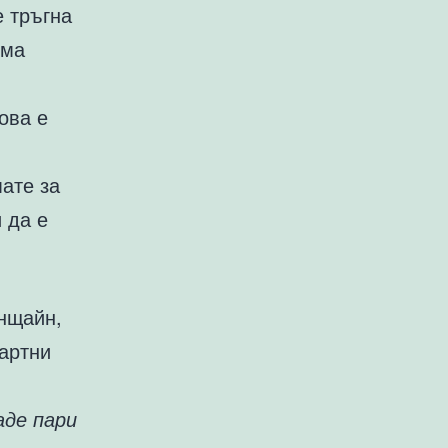
е тръгна
яма
ова е
ате за
 да е
йнщайн,
зартни
аде пари