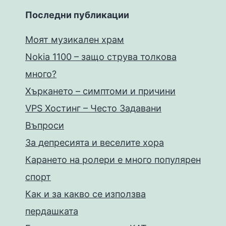
Последни публикации
Моят музикален храм
Nokia 1100 – защо струва толкова
много?
Хъркането – симптоми и причини
VPS Хостинг – Често Задавани
Въпроси
За депресията и веселите хора
Карането на ролери е много популярен
спорт
Как и за какво се използва
пердашката