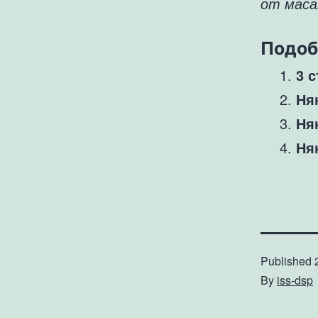
от маса
Подоб
3 
Ня
Ня
Ня
Published
By
iss-dsp