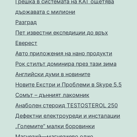
Грешка в системата на КАТ ощетява
държавата с милиони
Разград
Пет известни експедиции до връх
Еверест
Авто приложения на нано продукти
Рок стилът доминира през тази зима
Английски думи в новините
Новите Екстри и Проблеми в Skype 5.5
Сомът – дънният лакомник
Анаболен стероид TESTOSTEROL 250
Дефектни електроуреди и инсталации
„Големите“ малки боровинки
Магнезий—магнезиево олио