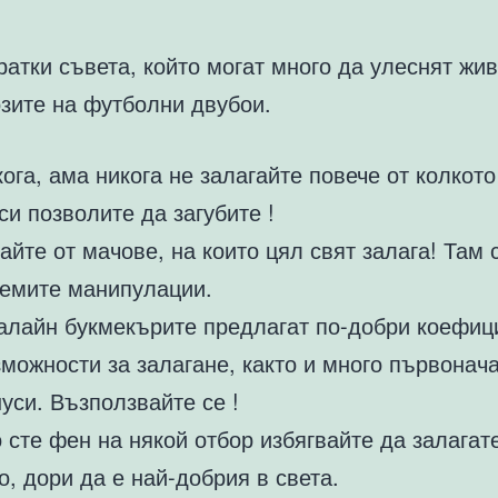
атки съвета, който могат много да улеснят жи
озите на футболни двубои.
ога, ама никога не залагайте повече от колкот
си позволите да загубите !
айте от мачове, на които цял свят залага! Там 
лемите манипулации.
алайн букмекърите предлагат по-добри коефиц
можности за залагане, както и много първонач
уси. Възползвайте се !
 сте фен на някой отбор избягвайте да залагат
о, дори да е най-добрия в света.