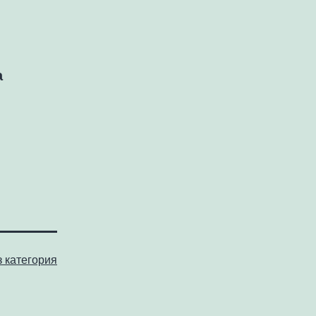
а
з категория