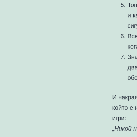
Топ
и к
сиг
Все
ког
Зна
два
обе
И накрая
който е 
игри:
„Никой н