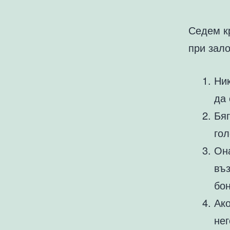
Седем кр
при зал
Ник
да 
Бяг
го
Он
въз
бон
Ако
нег