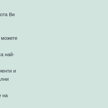
вота Ви
о можете
са най-
иенти и
ални
е на