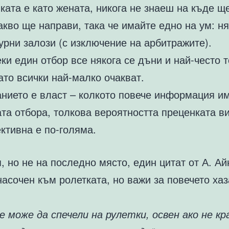
ката е като жената, никога не знаеш на къде щ
акво ще направи, така че имайте едно на ум: н
урни залози (с изключение на арбитражите).
ки един отбор все някога се дъни и най-често т
ато всички най-малко очакват.
нието е власт – колкото повече информация им
та отбора, толкова вероятността преценката ви
ктивна е по-голяма.
, но не на последно място, един цитат от А. А
насочен към ролетката, но важи за повечето ха
е може да спечели на рулетки, освен ако не кр