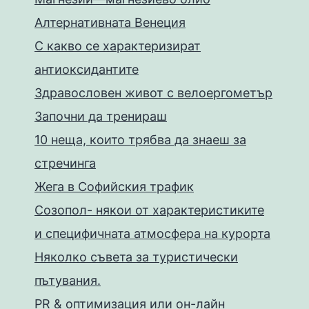
Алтернативната Венеция
С какво се характеризират
антиоксидантите
Здравословен живот с велоергометър
Запoчни да тренираш
10 неща, които трябва да знаеш за
стречинга
Жега в Софийския трафик
Созопол- някои от характеристиките
и специфичната атмосфера на курорта
Няколко съвета за туристически
пътувания.
PR & оптимизация или он-лайн