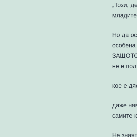
„Този, д
младите 
Но да ос
особена
ЗАЩОТО 
не е пол
кое е дя
даже ня
самите 
Не знаят