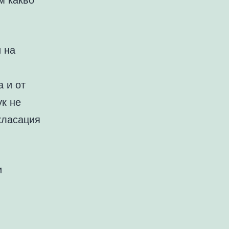
 на
а и от
ук не
класация
и
.