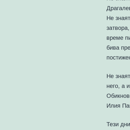
Драгалев
Не знаят
затвора,
време п
бива пр
постижен
Не зная
него, а 
Обикнов
Илия П
Тези дни