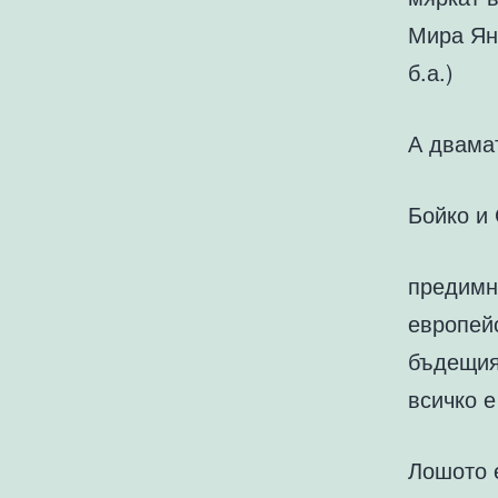
Мира Ян
б.а.)
А двама
Бойко и 
предимно
европейс
бъдещият
всичко е
Лошото е