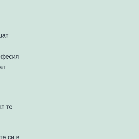
шат
офесия
ат
т те
те си в