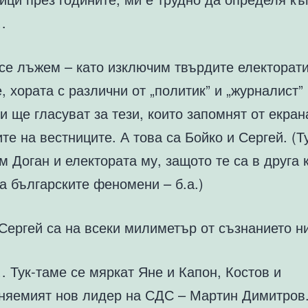
…
 се лъжем – като изключим твърдите електорати
, хората с различни от „политик” и „журналист”
 ще гласуват за тези, които запомнят от екран
те на вестниците. А това са Бойко и Сергей. (Т
 Доган и електората му, защото те са в друга 
на българските феномени – б.а.)
Сергей са на всеки милиметър от съзнанието н
… Тук-таме се мяркат Яне и Капон, Костов и
няемият нов лидер на СДС – Мартин Димитров