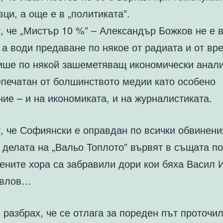
ци, а още е в „политиката”.
, че „Мистър 10 %” – Александър Божков не е 
 а води предаване по някое от радиата и от вр
ише по някой зашеметяващ икономически анали
епечатан от болшинството медии като особено
ие – и на икономиката, и на журналистиката.
т, че Софиянски е оправдан по всички обвинен
и делата на „Вальо Топлото” вървят в същата по
ените хора са забравили дори кои бяха Васил 
авлов…
 разбрах, че се отлага за пореден път проточи