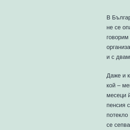
В Българ
не се оп
говорим 
организ
и с двам
Даже и к
кой – м
месеци й
пенсия с
потекло 
се сепв