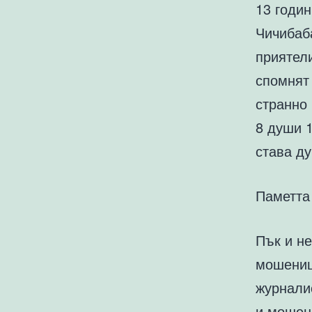
13 годи
Чичибаба
приятели
спомнят 
странно
8 души 1
става ду
Паметта 
Пък и не
мошениц
журнали
и мошени