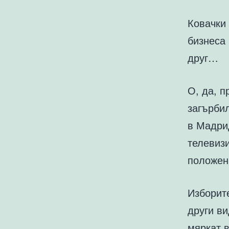
Ковачки 
бизнеса 
друг…
О, да, п
загърбил
в Мадрид
телевиз
положен
Изборите
други ви
мяркат в