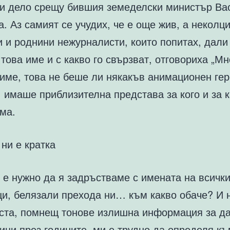
ни дело срещу бившия земеделски министър Ва
. Аз самият се учудих, че е още жив, а неколц
 и роднини нежурналисти, които попитах, дали
това име и с какво го свързват, отговориха „Мн
 име, това не беше ли някакъв анимационен гер
 имаше приблизителна представа за кого и за 
ма.
ни е кратка
 е нужно да я задръстваме с имената на всичк
и, белязали прехода ни… към какво обаче? И 
ста, помнещ тонове излишна информация за д
ци през годините, ми е трудно да определя къ