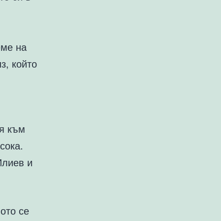
в
еме на
з, който
ия към
сока.
Илиев и
лото се