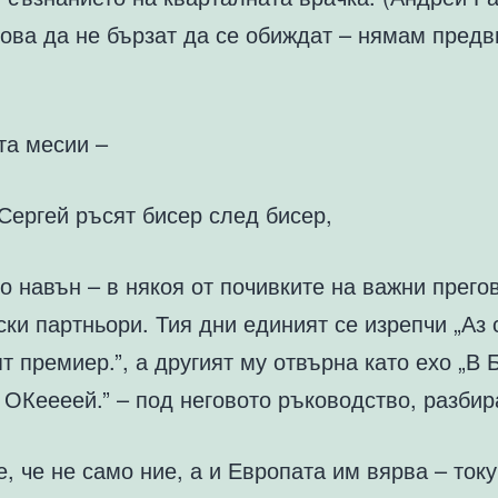
ова да не бързат да се обиждат – нямам предв
та месии –
Сергей ръсят бисер след бисер,
 навън – в някоя от почивките на важни прего
ки партньори. Тия дни единият се изрепчи „Аз
 премиер.”, а другият му отвърна като ехо „В 
 ОКеееей.” – под неговото ръководство, разбир
, че не само ние, а и Европата им вярва – току