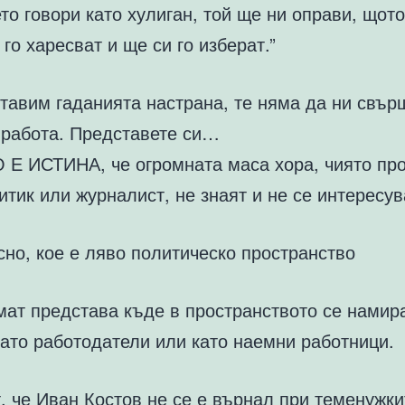
ето говори като хулиган, той ще ни оправи, щото
го харесват и ще си го изберат.”
тавим гаданията настрана, те няма да ни свър
 работа. Представете си…
Е ИСТИНА, че огромната маса хора, чиято пр
итик или журналист, не знаят и не се интересув
сно, кое е ляво политическо пространство
мат представа къде в пространството се намира
като работодатели или като наемни работници.
, че Иван Костов не се е върнал при теменужки