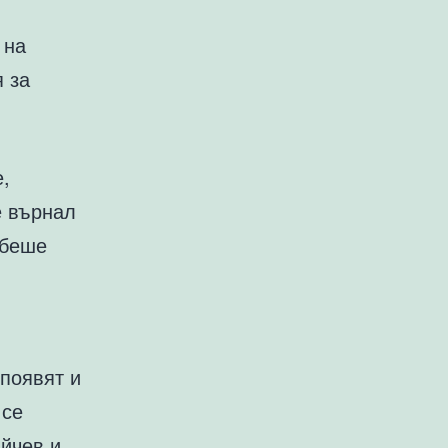
 на
я за
е,
е върнал
 беше
 появят и
 се
айчев и