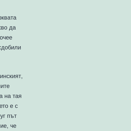
рквата
кво да
рочее
 сдобили
инският,
ните
а на тая
ето е с
уг път
ие, че