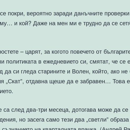
се покри, вероятно заради данъчните проверки
му… и кой? Даже на мен ми е трудно да се сет
ростете – царят, за когото повечето от българит
и политиката в ежедневието си, смятат, че се 
 да си гледа старините и Волен, който, ако не
ия „Скат”, отдавна щеше да е забравен… Това е
ието.
 са след два-три месеца, дотогава може да се
дения, но засега само тези два „светли” образа
 съзнанието на кварталната врачка. (Андрей Р