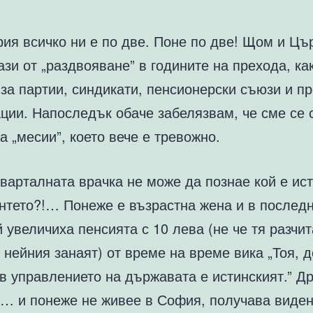
ия всичко ни е по две. Поне по две! Щом и Цъ
ази от „раздвояване” в годините на прехода, ка
за партии, синдикати, пенсионерски съюзи и п
ации. Напоследък обаче забелязвам, че сме се
а „месии”, което вече е тревожно.
варталната врачка не може да познае кой е ист
ентето?!… Понеже е възрастна жена и в послед
 увеличиха пенсията с 10 лева (не че тя разчит
 нейния занаят) от време на време вика „Тоя, д
в управлението на държавата е истинският.” Др
а… и понеже не живее в София, получава виден