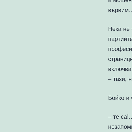
вървим
Нека не
партиите
професии
страници
включвам
– тази, 
Бойко и 
– те са!
незапом