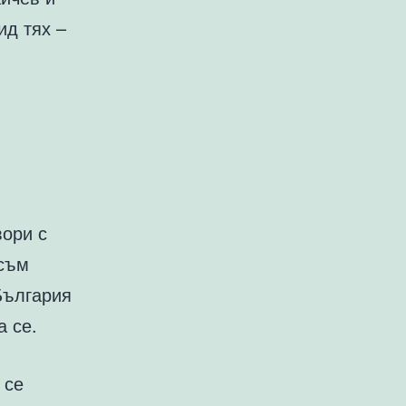
ид тях –
вори с
 съм
България
а се.
 се