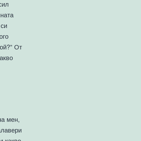
сил
ината
 си
ого
ой?” От
какво
и
на мен,
алавери
м какво