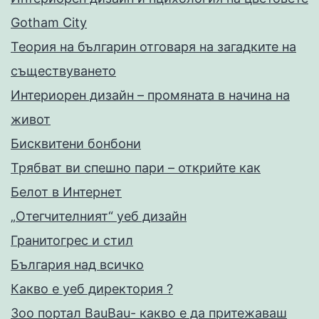
Gotham City
Теория на българин отговаря на загадките на
съществуването
Интериорен дизайн – промяната в начина на
живот
Бисквитени бонбони
Трябват ви спешно пари – открийте как
Белот в Интернет
„Отегчителният“ уеб дизайн
Гранитогрес и стил
България над всичко
Какво е уеб директория ?
Зоо портал BauBau- какво е да притежаваш