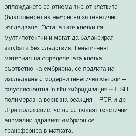
оплождането се отнема 1на от клетките
(бластомери) на ембриона за генетично
изследване. Останалите клетки са
мултипотентни и могат да балансират
загубата без следствия. Генетичният
материал на определената клетка,
съответно на ембриона, се подлага на
изследване с модерни генетични методи –
флуоресцентна in situ хибридизация – FISH,
полимеразна верижна реакция – PCR и др
.При положение, че не се появят генетични
аномалии здравият ембрион се
трансферира в матката.