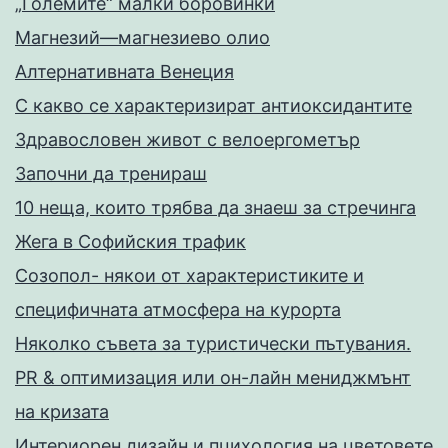
„Големите“ малки боровинки
Магнезий—магнезиево олио
Алтернативната Венеция
С какво се характеризират антиоксидантите
Здравословен живот с велоергометър
Запoчни да тренираш
10 неща, които трябва да знаеш за стречинга
Жега в Софийския трафик
Созопол- някои от характеристиките и
специфичната атмосфера на курорта
Няколко съвета за туристически пътувания.
PR & оптимизация или он-лайн мениджмънт
на кризата
Интериорен дизайн и пцихология на цветовете