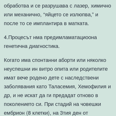
обработва и се разрушава с лазер, химично
или механично, “яйцето се излюпва,” и
после то се имплантира в матката.
4.Процесът нма предимламатациоона
генетична диагностика.
Когато има спонтанни аборти или няколко
неуспешни ин витро опита или родителите
имат вече родено дете с наследствени
заболявания като Таласемия, Хемофилия и
др, и не искат да ги предадат отново в
поколението си. При стадий на човешки
ембрион (8 клетки), на 3тия ден от