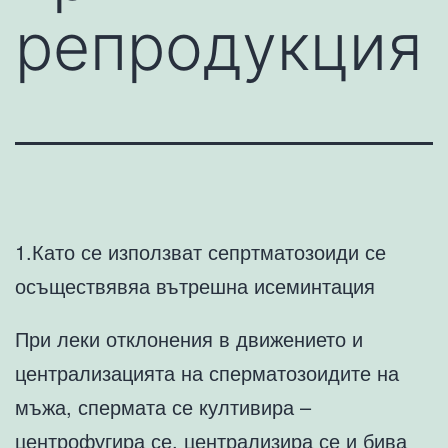
репродукция
1.Като се използват сепртматозоиди се
осъществявяа вътрешна исеминтация
При леки отклонения в движението и
централизацията на сперматозоидите на
мъжа, спермата се култивира –
центрофугира се, централизира се и бива