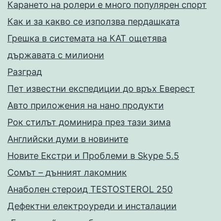
Карането на ролери е много популярен спорт
Как и за какво се използва пердашката
Грешка в системата на КАТ ощетява
държавата с милиони
Разград
Пет известни експедиции до връх Еверест
Авто приложения на нано продукти
Рок стилът доминира през тази зима
Английски думи в новините
Новите Екстри и Проблеми в Skype 5.5
Сомът – дънният лакомник
Анаболен стероид TESTOSTEROL 250
Дефектни електроуреди и инсталации