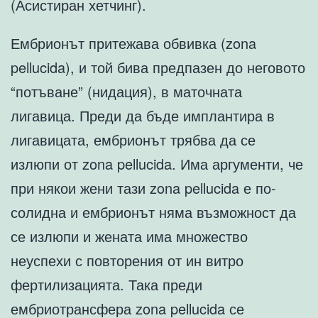
(Асистиран хетчинг).
Ембрионът притежава обвивка (zona
pellucida), и той бива предпазен до неговото
“потъване” (нидация), в маточната
лигавица. Преди да бъде имплантира в
лигавицата, ембрионът трябва да се
излюпи от zona pellucida. Има аргументи, че
при някои жени тази zona pellucida е по-
солидна и ембрионът няма възможност да
се излюпи и жената има множество
неуспехи с повторения от ин витро
фертилизацията. Така преди
ембриотрансфера zona pellucida се