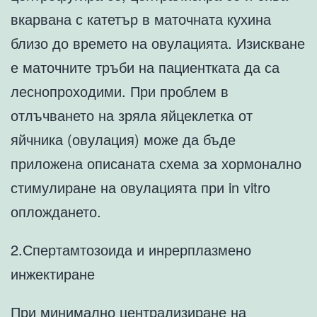
вкарвана с катетър в маточната кухина
близо до времето на овулацията. Изискване
е маточните тръби на пациентката да са
леснопроходими. При проблем в
отлъчването на зряла яйцеклетка от
яйчника (овулация) може да бъде
приложена описаната схема за хормонално
стимулиране на овулацията при in vitro
оплождането.
2.Спертамтозоида и инрерплазмено
инжектиране
При минимално централизиране на