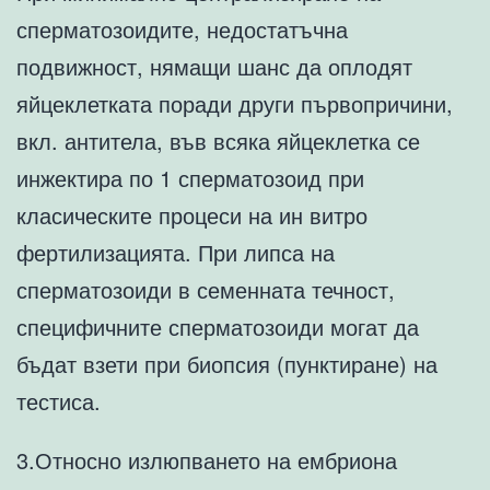
сперматозоидите, недостатъчна
подвижност, нямащи шанс да оплодят
яйцеклетката поради други първопричини,
вкл. антитела, във всяка яйцеклетка се
инжектира по 1 сперматозоид при
класическите процеси на ин витро
фертилизацията. При липса на
сперматозоиди в семенната течност,
специфичните сперматозоиди могат да
бъдат взети при биопсия (пунктиране) на
тестиса.
3.Относно излюпването на ембриона