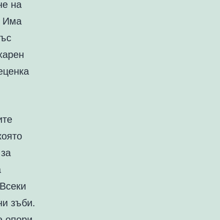
не на
. Има
със
харен
еценка
ите
която
 за
а
 Всеки
ни зъби.
е опори.