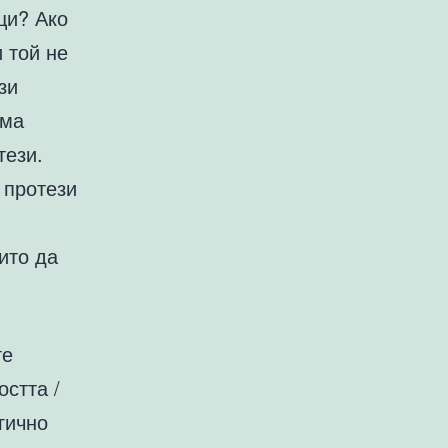
щи? Ако
 той не
зи
яма
тези.
 протези
ито да
те
остта /
гично