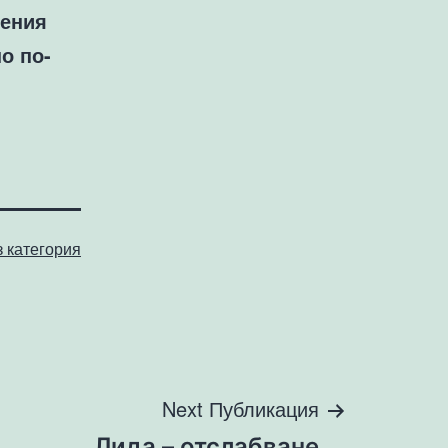
нения
о по-
з категория
Next Публикация
Лида – отслабване