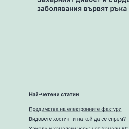
заболявания вървят ръка 
Най-четени статии
Предимства на електронните фактури
Видовете хостинг и на кой да се спрем?
Хамали и хамалски услуги от Хамали.БГ