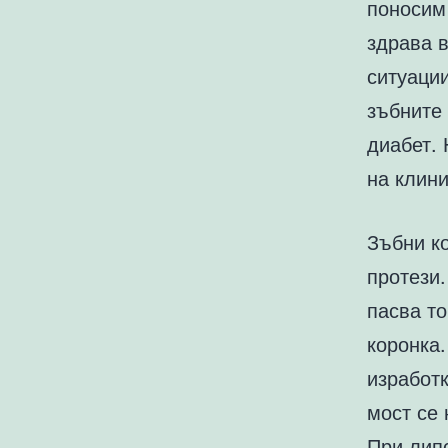
поносим
здрава в
ситуации
зъбните
диабет.
на клини
Зъбни ко
протези.
пасва то
коронка
изработк
мост се 
При липс