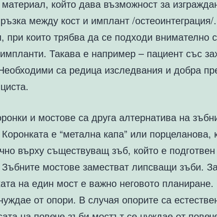
 материал, който дава възможност за изгражда
ръзка между кост и имплант /остеоинтеграция/
, при които трябва да се подходи внимателно 
 импланти. Такава е например – пациент със за
 Необходими са редица изследвания и добра пр
циста.
ронки и мостове са друга алтернатива на зъбн
 Коронката е “метална капа” или порцеланова, 
чно върху съществуващ зъб, който е подготвен
. Зъбните мостове заместват липсващи зъби. З
ата на един мост е важно неговото планиране.
нуждае от опори. В случая опорите са естестве
ата на повече зъби мостът се нуждае от повеч