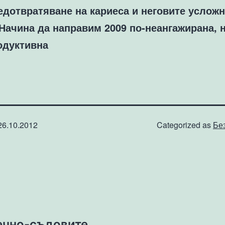
едотвратяване на кариеса и неговите услож
 Начина да направим 2009 по-неангажирана, н
одуктивна
26.10.2012
Categorized as
Бе
ечно-съдовите