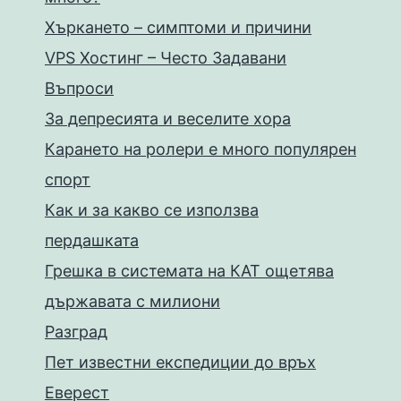
Хъркането – симптоми и причини
VPS Хостинг – Често Задавани
Въпроси
За депресията и веселите хора
Карането на ролери е много популярен
спорт
Как и за какво се използва
пердашката
Грешка в системата на КАТ ощетява
държавата с милиони
Разград
Пет известни експедиции до връх
Еверест