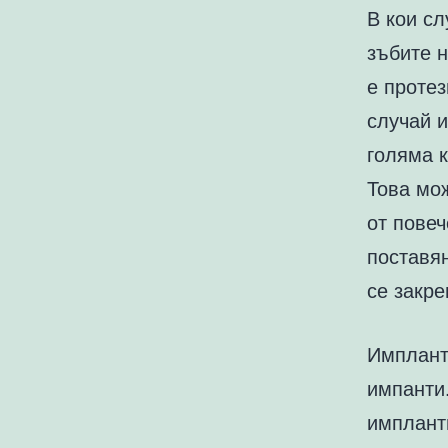
В кои сл
зъбите н
е протез
случай 
голяма к
Това мож
от повеч
поставян
се закре
Импланти
импанти.
импланти