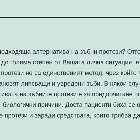
подходящa алтернативa на зъбни протези? Отг
до голяма степен от Вашата лична ситуация, е
протези не са единственият метод, чрез който 
ановят липсващи и увредени зъби. В някои слу
тивата на зъбните протези е за предпочитане п
 биологични причини. Доста пациенти биха се 
е протези и заради средствата, които трябва д