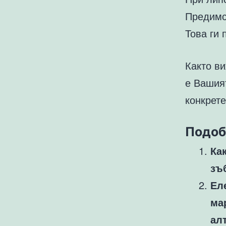
Предимст
Това ги 
Както в
е Вашия
конкрете
Подоб
Ка
зъ
Ел
ма
ал