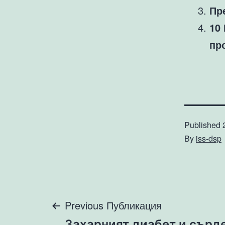
Пр
10
пр
Published
By
iss-dsp
Навигация
Previous Публикация
Захарният диабет и сърд