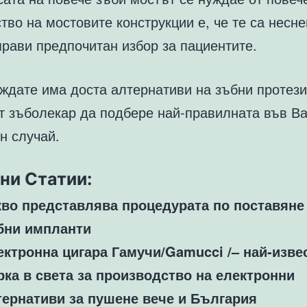
во на мостовите конструкции е, че те са несн
прави предпочитан избор за пациентите.
иждате има доста алтернативи на зъбни протези
т зъболекар да подбере най-правилната във В
н случай.
ни Статии:
кво представлява процедурата по поставяне
бни импланти
ектронна цигара Гамучи/Gamucci /– най-изве
рка в света за производство на електронни
тернативи за пушене вече и България