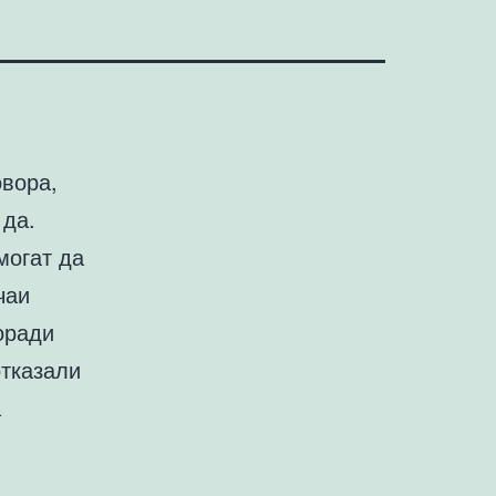
овора,
 да.
могат да
чаи
оради
отказали
а