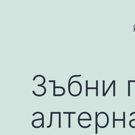
Skip
to
content
Зъбни 
алтерн