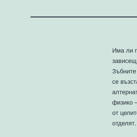
Има ли 
зависещ 
Зъбните 
се възст
алтерна
физико –
от целит
отделят.