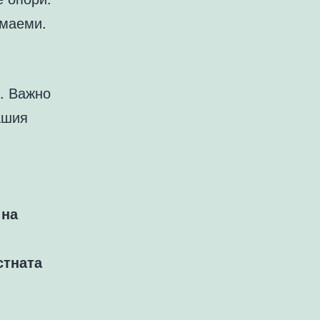
емаеми.
. Важно
ашия
 на
стната