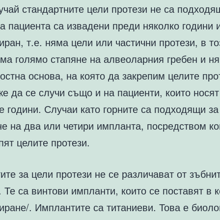
учай стандартните цели протези не са подходя
а пациента са извадени преди няколко години и
иран, т.е. няма цели или частични протези, в то
има голямо стапяне на алвеоларния гребен и н
остна основа, на която да закрепим целите про
е да се случи също и на пациенти, които носят
е години. Случаи като горните са подходящи за
е на два или четири импланта, посредством ко
пят целите протези.
те за цели протези не се различават от зъбни
 Те са винтови импланти, които се поставят в к
ране/. Имплантите са титаниеви. Това е биоло