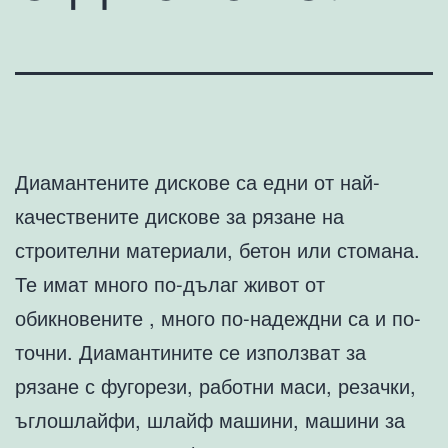
Диамантените дискове са едни от най-
качествените дискове за рязане на
строителни материали, бетон или стомана.
Те имат много по-дълаг живот от
обикновените , много по-надеждни са и по-
точни. Диамантините се използват за
рязане с фугорези, работни маси, резачки,
ъглошлайфи, шлайф машини, машини за