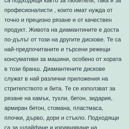
професионалисти , които имат нужда от
точно и прецизно рязане и от качествен
продукт. Живота на диамантините е доста
по-дълъг от този на другите дискове. Те са
най-предпочитаните и търсени режещи
консумативи за машини, особено от хората
в този бранш. Диамантените дискове
служат в най различни приложения на
стрителството и бита. Те се използват за
рязане на камък, тухли, бетон, зидария,
армиран бетон, стомана, пластмаса,
плочки, дърво, дори и стъкло. Подходящи
са за шлайфане и изравняване на