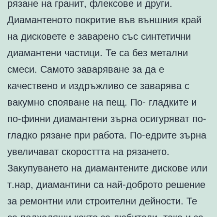
рязане на гранит, флексове и други.
Диамантеното покритие във външния край
на дисковете е заварено със синтетични
диамантени частици. Те са без метални
смеси. Самото заваряване за да е
качествено и издръжливо се заварява с
вакумно спояване на пещ. По- гладките и
по-финни диамантени зърна осигуряват по-
гладко рязане при работа. По-едрите зърна
увеличават скоросттта на рязането.
Закупуването на диамантените дискове или
т.нар, диамантини са най-доброто решение
за ремонтни или строителни дейности. Те
са подходящи както за любители, така и за