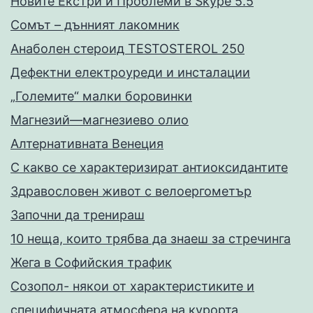
Новите Екстри и Проблеми в Skype 5.5
Сомът – дънният лакомник
Анаболен стероид TESTOSTEROL 250
Дефектни електроуреди и инсталации
„Големите“ малки боровинки
Магнезий—магнезиево олио
Алтернативната Венеция
С какво се характеризират антиоксидантите
Здравословен живот с велоергометър
Запoчни да тренираш
10 неща, които трябва да знаеш за стречинга
Жега в Софийския трафик
Созопол- някои от характеристиките и
специфичната атмосфера на курорта