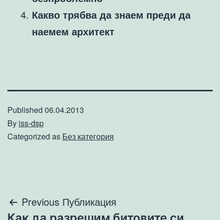
Какво трябва да знаем преди да
наемем архитект
Published
06.04.2013
By
iss-dsp
Categorized as
Без категория
Навигация
Previous Публикация
Как да разрешим битовите си