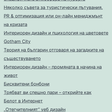
Няколко съвета за туристически пътувания.
PR & оптимизация или он-лайн мениджмънт
на кризата
Интериорен дизайн и пцихология на цветовете
Gotham City
Теория на българин отговаря на загадките на
съществуването
Интериорен дизайн – промяната в начина на
живот
Бисквитени бонбони
Трябват ви спешно пари – открийте как
Белот в Интернет
„Отегчителният“ уеб дизайн