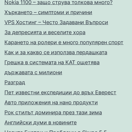
Nokia 1100 – защо струва толкова много?
Хъркането – симптоми и причини
VPS Хостинг – Често Задавани Въпроси
За депресията и веселите хора
Карането на ролери е много популярен спорт
Как и за какво се използва пердашката
Грешка в системата на КАТ ощетява
държавата с милиони
Разград
Пет известни експедиции до връх Еверест
Авто приложения на нано продукти
Рок стилът доминира през тази зима
Английски думи в новините