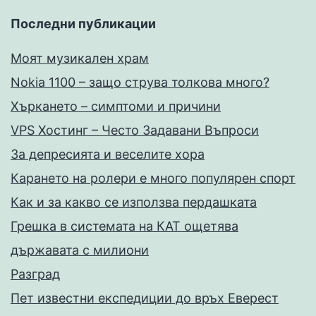
Последни публикации
Моят музикален храм
Nokia 1100 – защо струва толкова много?
Хъркането – симптоми и причини
VPS Хостинг – Често Задавани Въпроси
За депресията и веселите хора
Карането на ролери е много популярен спорт
Как и за какво се използва пердашката
Грешка в системата на КАТ ощетява
държавата с милиони
Разград
Пет известни експедиции до връх Еверест