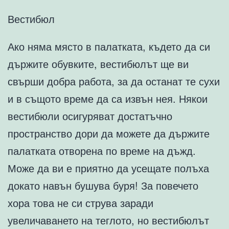
Вестибюл
Ако няма място в палатката, където да си
държите обувките, вестибюлът ще ви
свърши добра работа, за да останат те сухи
и в същото време да са извън нея. Някои
вестибюли осигуряват достатъчно
пространство дори да можете да държите
палатката отворена по време на дъжд.
Може да ви е приятно да усещате полъха
докато навън бушува буря! За повечето
хора това не си струва заради
увеличаването на теглото, но вестибюлът