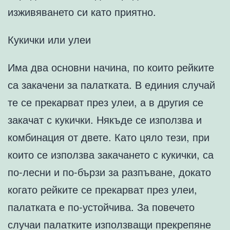
изживяването си като приятно.
Кукички или улеи
Има два основни начина, по които рейките
са закачени за палатката. В единия случай
те се прекарват през улеи, а в другия се
закачат с кукички. Някъде се използва и
комбинация от двете. Като цяло тези, при
които се използва закачането с кукички, са
по-лесни и по-бързи за разпъване, докато
когато рейките се прекарват през улеи,
палатката е по-устойчива. За повечето
случаи палатките използващи прекрепяне