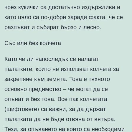
чрез кукички са достатъчно издържливи и
като цяло са по-добри заради факта, че се
разпъват и събират бързо и лесно.
Със или без колчета
Като че ли напоследък се налагат
палатките, които не използват колчета за
закрепяне към земята. Това е тяхното
основно предимство – че могат да се
опънат и без това. Все пак колчетата
(щифтовете) са важни, за да държат
палатката да не бъде отвяна от вятъра.
Тези, за опъването на които са необходими