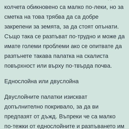
колчета обикновено са малко по-леки, но за
сметка на това трябва да са добре
закрепени за земята, за да стоят опънати.
Също така се разпъват по-трудно и може да
имате големи проблеми ако се опитвате да
разпънете такава палатка на скалиста
повърхност или върху по-твърда почва.
Еднослойна или двуслойна
Двуслойните палатки изискват
допълнително покривало, за да ви
предпазят от дъжд. Въпреки че са малко
по-тежки от еднослойните и разпъването им