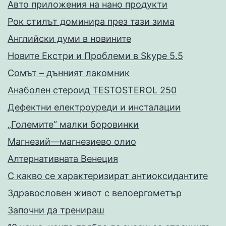
Авто приложения на нано продукти
Рок стилът доминира през тази зима
Английски думи в новините
Новите Екстри и Проблеми в Skype 5.5
Сомът – дънният лакомник
Анаболен стероид TESTOSTEROL 250
Дефектни електроуреди и инсталации
„Големите“ малки боровинки
Магнезий—магнезиево олио
Алтернативната Венеция
С какво се характеризират антиоксидантите
Здравословен живот с велоергометър
Запoчни да тренираш