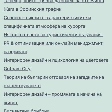
10 неща, които трябва да знаеш за стречинга
Жега в Софийския трафик
Созопол- някои от характеристиките и
специфичната атмосфера на курорта
Няколко съвета за туристически пътувания.
PR & оптимизация или он-лайн мениджмънт
на кризата
Интериорен дизайн и пцихология на цветовете
Gotham City
Теория на българин отговаря на загадките на
съществуването
Интериорен дизайн – промяната в начина на
живот
Бисквитени бонбони