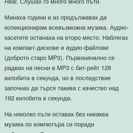
Real
. Слушах го много много пъти.
Минаха години и аз продължавах да
колекционирам всевъзможна музика. Аудио-
касетите останаха на второ място. Наблягах
на компакт-дискове и аудио-файлове
(доброто старо MP3). Първоначално се
радвах на песни в MP3 с бит-рейт 128
килобита в секунда, но в последствие
започнах да търся такива с качество над
192 килобита в секунда.
На няколко пъти оставах без никаква
музика по компютъра си поради