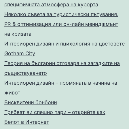
специфичната атмосфера на курорта
Няколко съвета за туристически пътувания.
PR & оптимизация или он-лайн мениджмънт
на кризата
Интериорен дизайн и пцихология на цветовете
Gotham City
Теория на българин отговаря на загадките на
съществуването
Интериорен дизайн – промяната в начина на
живот
Бисквитени бонбони
Трябват ви спешно пари – открийте как
Белот в Интернет