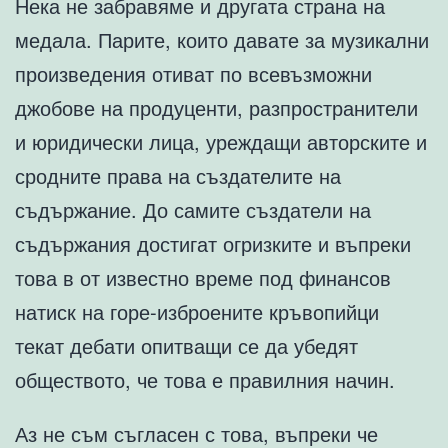
Нека не забравяме и другата страна на
медала. Парите, които давате за музикални
произведения отиват по всевъзможни
джобове на продуценти, разпространители
и юридически лица, уреждащи авторските и
сродните права на създателите на
съдържание. До самите създатели на
съдържания достигат огризките и въпреки
това в от известно време под финансов
натиск на горе-изброените кръвопийци
текат дебати опитващи се да убедят
обществото, че това е правилния начин.
Аз не съм съгласен с това, въпреки че