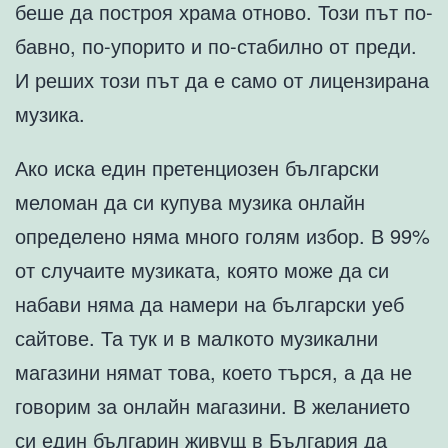
беше да построя храма отново. Този път по-
бавно, по-упорито и по-стабилно от преди.
И реших този път да е само от лицензирана
музика.
Ако иска един претенциозен български
меломан да си купува музика онлайн
определено няма много голям избор. В 99%
от случаите музиката, която може да си
набави няма да намери на български уеб
сайтове. Та тук и в малкото музикални
магазини нямат това, което търся, а да не
говорим за онлайн магазини. В желанието
си един българин живущ в България да