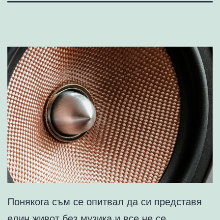
Понякога съм се опитвал да си представя
един живот без музика и все не се