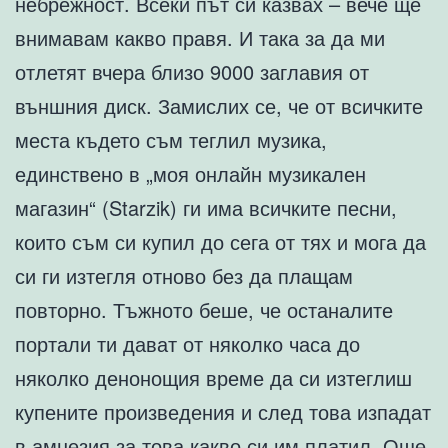
небрежност. Всеки път си казвах – вече ще
внимавам какво правя. И така за да ми
отлетят вчера близо 9000 заглавия от
външния диск. Замислих се, че от всичките
места където съм теглил музика,
единствено в „моя онлайн музикален
магазин“ (Starzik) ги има всичките песни,
които съм си купил до сега от тях и мога да
си ги изтегля отново без да плащам
повторно. Тъжното беше, че останалите
портали ти дават от няколко часа до
няколко денонощия време да си изтеглиш
купените произведения и след това изпадат
в амнезия за това какво си им платил. Още