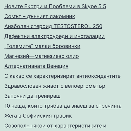
Новите Екстри и Проблеми в Skype 5.5
Сомът – дънният лакомник
Анаболен стероид TESTOSTEROL 250
Дефектни електроуреди и инсталации
„Големите“ малки боровинки
Магнезий—магнезиево олио
Алтернативната Венеция
С какво се характеризират антиоксидантите
Здравословен живот с велоергометър
Запoчни да тренираш
10 неща, които трябва да знаеш за стречинга
Жега в Софийския трафик
Созопол- някои от характеристиките и