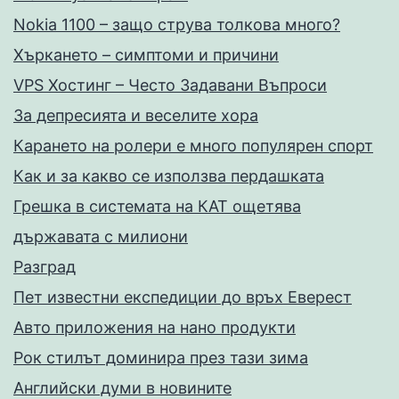
Nokia 1100 – защо струва толкова много?
Хъркането – симптоми и причини
VPS Хостинг – Често Задавани Въпроси
За депресията и веселите хора
Карането на ролери е много популярен спорт
Как и за какво се използва пердашката
Грешка в системата на КАТ ощетява
държавата с милиони
Разград
Пет известни експедиции до връх Еверест
Авто приложения на нано продукти
Рок стилът доминира през тази зима
Английски думи в новините