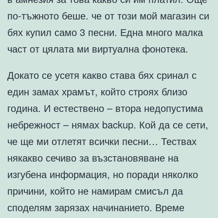
по-тъжното беше. че от този мой магазин си
бях купил само 3 песни. Една много малка
част от цялата ми виртуална фонотека.
Докато се усетя какво става бях сринал с
един замах храмът, който строях близо
година. И естествено – втора недопустима
небрежност – нямах backup. Кой да се сети,
че ще ми отлетят всички песни… Тествах
някакво сечиво за възстановяване на
изгубена информация, но поради няколко
причини, който не намирам смисъл да
споделям зарязах начинанието. Време