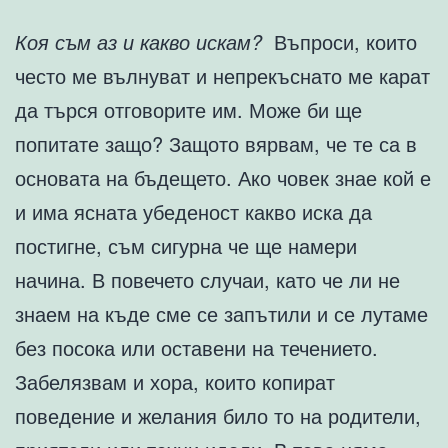
Коя съм аз и какво искам?
Въпроси, които
често ме вълнуват и непрекъснато ме карат
да търся отговорите им. Може би ще
попитате защо? Защото вярвам, че те са в
основата на бъдещето. Ако човек знае кой е
и има ясната убеденост какво иска да
постигне, съм сигурна че ще намери
начина. В повечето случаи, като че ли не
знаем на къде сме се запътили и се лутаме
без посока или оставени на течението.
Забелязвам и хора, които копират
поведение и желания било то на родители,