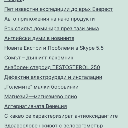
Пет известни експедиции до връх Еверест
Авто приложения на нано продукти
Рок стилът доминира през тази зима
Английски думи в новините
Новите Екстри и Проблеми в Skype 5.5
Сомът – дънният лакомник
Анаболен стероид TESTOSTEROL 250
Дефектни електроуреди и инсталации
„Големите“ малки боровинки
Магнезий—магнезиево олио
Алтернативната Венеция
С какво се характеризират антиоксидантите
Здравословен живот с велоергометър