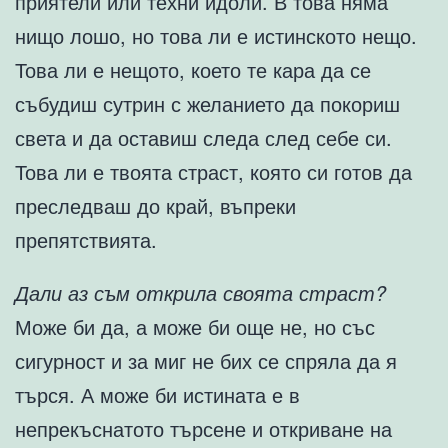
приятели или техни идоли. В това няма
нищо лошо, но това ли е истинското нещо.
Това ли е нещото, което те кара да се
събудиш сутрин с желанието да покориш
света и да оставиш следа след себе си.
Това ли е твоята страст, която си готов да
преследваш до край, въпреки
препятствията.
Дали аз съм открила своята страст?
Може би да, а може би още не, но със
сигурност и за миг не бих се спряла да я
търся. А може би истината е в
непрекъснатото търсене и откриване на