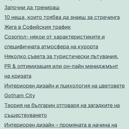
Запoчни да тренираш
10 неща, които трябва да знаеш за стречинга
Жега в Софийския трафик
Созопол- някои от характеристиките и
специфичната атмосфера на курорта
Няколко съвета за туристически пътувания.
PR & оптимизация или он-лайн мениджмънт
на кризата
Интериорен дизайн и пцихология на цветовете
Gotham City
Теория на българин отговаря на загадките на
съществуването
Интериорен дизайн – промяната в начина на