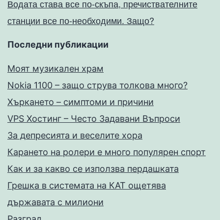
Водата става все по-скъпа, пречиствателните
станции все по-необходими. Защо?
Последни публикации
Моят музикален храм
Nokia 1100 – защо струва толкова много?
Хъркането – симптоми и причини
VPS Хостинг – Често Задавани Въпроси
За депресията и веселите хора
Карането на ролери е много популярен спорт
Как и за какво се използва пердашката
Грешка в системата на КАТ ощетява
държавата с милиони
Разград