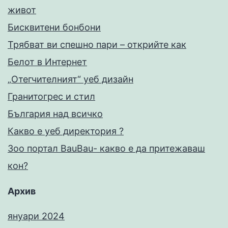
живот
Бисквитени бонбони
Трябват ви спешно пари – открийте как
Белот в Интернет
„Отегчителният“ уеб дизайн
Гранитогрес и стил
България над всичко
Какво е уеб директория ?
Зоо портал BauBau- какво е да притежаваш
кон?
Архив
януари 2024