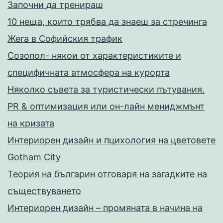
Запoчни да тренираш
10 неща, които трябва да знаеш за стречинга
Жега в Софийския трафик
Созопол- някои от характеристиките и
специфичната атмосфера на курорта
Няколко съвета за туристически пътувания.
PR & оптимизация или он-лайн мениджмънт
на кризата
Интериорен дизайн и пцихология на цветовете
Gotham City
Теория на българин отговаря на загадките на
съществуването
Интериорен дизайн – промяната в начина на