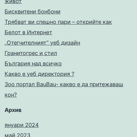
живот
Бисквитени бонбони
Трябват ви спешно пари – открийте как
Белот в Интернет
„Отегчителният“ уеб дизайн
Гранитогрес и стил
България над всичко
Какво е уеб директория ?
Зоо портал BauBau- какво е да притежаваш
кон?
Архив
януари 2024
май 2023