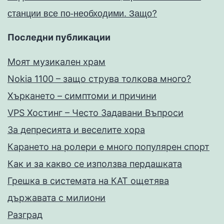
станции все по-необходими. Защо?
Последни публикации
Моят музикален храм
Nokia 1100 – защо струва толкова много?
Хъркането – симптоми и причини
VPS Хостинг – Често Задавани Въпроси
За депресията и веселите хора
Карането на ролери е много популярен спорт
Как и за какво се използва пердашката
Грешка в системата на КАТ ощетява
държавата с милиони
Разград