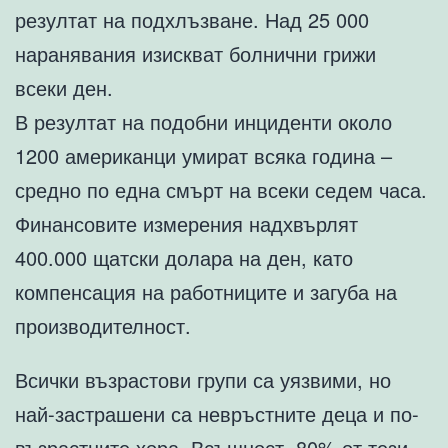
резултат на подхлъзване. Над 25 000
наранявания изискват болнични грижи
всеки ден.
В резултат на подобни инциденти около
1200 американци умират всяка година –
средно по една смърт на всеки седем часа.
Финансовите измерения надхвърлят
400.000 щатски долара на ден, като
компенсация на работниците и загуба на
производителност.
Всички възрастови групи са уязвими, но
най-застрашени са невръстните деца и по-
възрастните хора. Всъщност, 80% от тези,