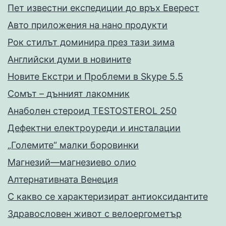
Пет известни експедиции до връх Еверест
Авто приложения на нано продукти
Рок стилът доминира през тази зима
Английски думи в новините
Новите Екстри и Проблеми в Skype 5.5
Сомът – дънният лакомник
Анаболен стероид TESTOSTEROL 250
Дефектни електроуреди и инсталации
„Големите“ малки боровинки
Магнезий—магнезиево олио
Алтернативната Венеция
С какво се характеризират антиоксидантите
Здравословен живот с велоергометър