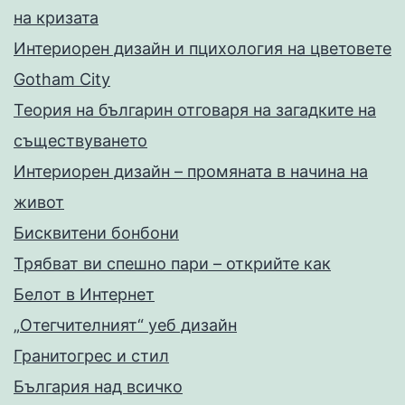
на кризата
Интериорен дизайн и пцихология на цветовете
Gotham City
Теория на българин отговаря на загадките на
съществуването
Интериорен дизайн – промяната в начина на
живот
Бисквитени бонбони
Трябват ви спешно пари – открийте как
Белот в Интернет
„Отегчителният“ уеб дизайн
Гранитогрес и стил
България над всичко