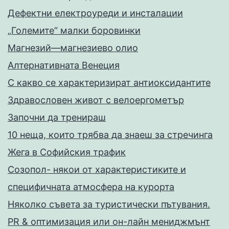
Дефектни електроуреди и инсталации
„Големите“ малки боровинки
Магнезий—магнезиево олио
Алтернативната Венеция
С какво се характеризират антиоксидантите
Здравословен живот с велоергометър
Запoчни да тренираш
10 неща, които трябва да знаеш за стречинга
Жега в Софийския трафик
Созопол- някои от характеристиките и
специфичната атмосфера на курорта
Няколко съвета за туристически пътувания.
PR & оптимизация или он-лайн мениджмънт