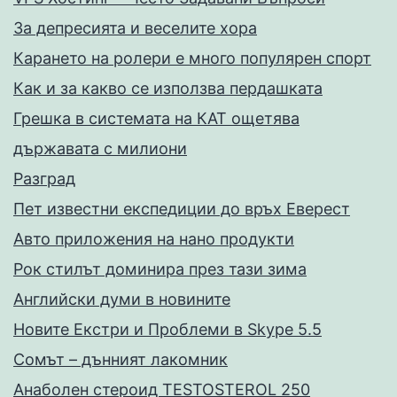
За депресията и веселите хора
Карането на ролери е много популярен спорт
Как и за какво се използва пердашката
Грешка в системата на КАТ ощетява
държавата с милиони
Разград
Пет известни експедиции до връх Еверест
Авто приложения на нано продукти
Рок стилът доминира през тази зима
Английски думи в новините
Новите Екстри и Проблеми в Skype 5.5
Сомът – дънният лакомник
Анаболен стероид TESTOSTEROL 250