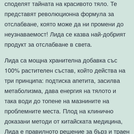
споделят тайната на красивото тяло. Те
представят революционнa формула за
отслабване, която може да ни промени до
неузнаваемост! Лида се казва най-добрият
продукт за отслабване в света.
Лида са мощна хранителна добавка със
100% растителен състав, който действа на
три принципа: подтиска апетита, засилва
метаболизма, дава енергия на тялото и
така води до топене на мазнините на
проблемните места. Плод на клинично
доказани методи от китайската медицина,
Лида е правилното решение за бърз и траен