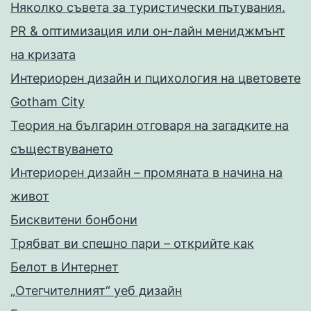
Няколко съвета за туристически пътувания.
PR & оптимизация или он-лайн мениджмънт
на кризата
Интериорен дизайн и пцихология на цветовете
Gotham City
Теория на българин отговаря на загадките на
съществуването
Интериорен дизайн – промяната в начина на
живот
Бисквитени бонбони
Трябват ви спешно пари – открийте как
Белот в Интернет
„Отегчителният“ уеб дизайн