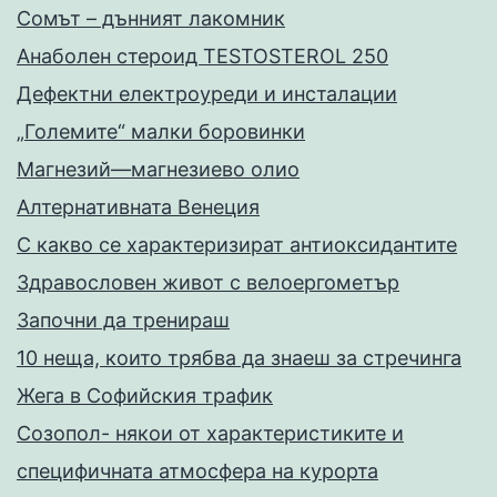
Сомът – дънният лакомник
Анаболен стероид TESTOSTEROL 250
Дефектни електроуреди и инсталации
„Големите“ малки боровинки
Магнезий—магнезиево олио
Алтернативната Венеция
С какво се характеризират антиоксидантите
Здравословен живот с велоергометър
Запoчни да тренираш
10 неща, които трябва да знаеш за стречинга
Жега в Софийския трафик
Созопол- някои от характеристиките и
специфичната атмосфера на курорта