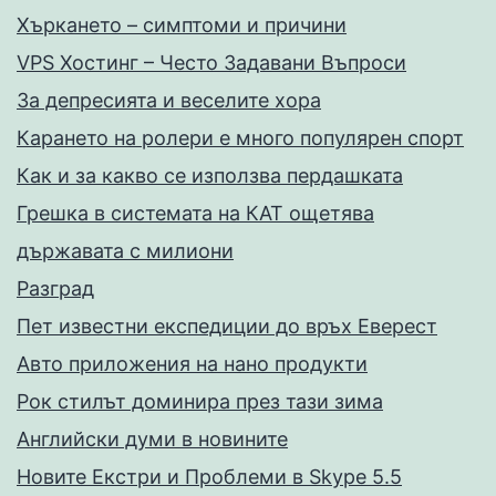
Хъркането – симптоми и причини
VPS Хостинг – Често Задавани Въпроси
За депресията и веселите хора
Карането на ролери е много популярен спорт
Как и за какво се използва пердашката
Грешка в системата на КАТ ощетява
държавата с милиони
Разград
Пет известни експедиции до връх Еверест
Авто приложения на нано продукти
Рок стилът доминира през тази зима
Английски думи в новините
Новите Екстри и Проблеми в Skype 5.5