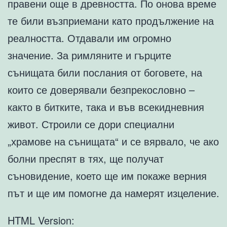
правени още в древността. По онова време
те били възприемани като продължение на
реалността. Отдавали им огромно
значение. За римляните и гърците
сънищата били послания от боговете, на
които се доверявали безпрекословно –
както в битките, така и във всекидневния
живот. Строили се дори специални
„храмове на сънищата“ и се вярвало, че ако
болни преспят в тях, ще получат
съновидение, което ще им покаже верния
път и ще им помогне да намерят изцеление.
HTML Version: