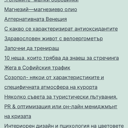
Магнезий—магнезиево олио
Алтернативната Венеция
С какво се характеризират антиоксидантите
Здравословен живот с велоергометър
Запoчни да тренираш
10 неща, които трябва да знаеш за стречинга
Жега в Софийския трафик
Созопол- някои от характеристиките и
специфичната атмосфера на курорта
Няколко съвета за туристически пътувания.
PR & оптимизация или он-лайн мениджмънт
на кризата
Интериорен дизайн и пцихология на цветовете