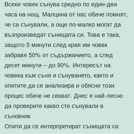
Всеки човек сънува средно по един-два
часа на нощ. Малцина от нас обаче помнят,
че са сънували, а още по-малко могат да
възпроизведат сънищата си. Това е така,
защото 5 минути след края им човек
забравя 50% от съдържанието, а след
десет минути – до 90%. Интересът на
човека към съня и сънуването, както и
опитите да се анализира и обясни този
процес обаче не секват. Днес е най-лесно
да проверите какво сте сънували в
съновник
Опити да се интерпретират сънищата са