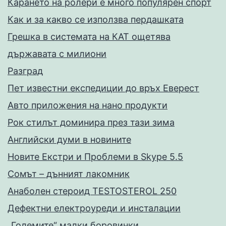
Карането на ролери е много популярен спорт
Как и за какво се използва пердашката
Грешка в системата на КАТ ощетява
държавата с милиони
Разград
Пет известни експедиции до връх Еверест
Авто приложения на нано продукти
Рок стилът доминира през тази зима
Английски думи в новините
Новите Екстри и Проблеми в Skype 5.5
Сомът – дънният лакомник
Анаболен стероид TESTOSTEROL 250
Дефектни електроуреди и инсталации
„Големите“ малки боровинки