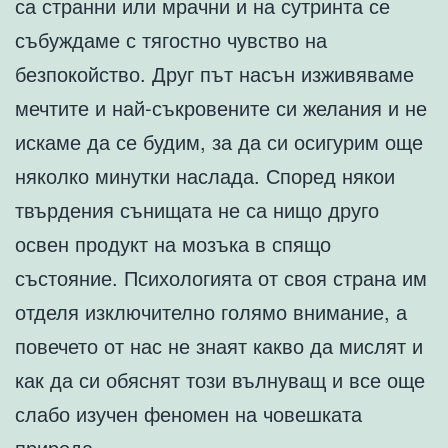
са странни или мрачни и на сутринта се
събуждаме с тягостно чувство на
безпокойство. Друг път насън изживяваме
мечтите и най-съкровените си желания и не
искаме да се будим, за да си осигурим още
няколко минутки наслада. Според някои
твърдения сънищата не са нищо друго
освен продукт на мозъка в спящо
състояние. Психологията от своя страна им
отделя изключително голямо внимание, а
повечето от нас не знаят какво да мислят и
как да си обяснят този вълнуващ и все още
слабо изучен феномен на човешката
природа.