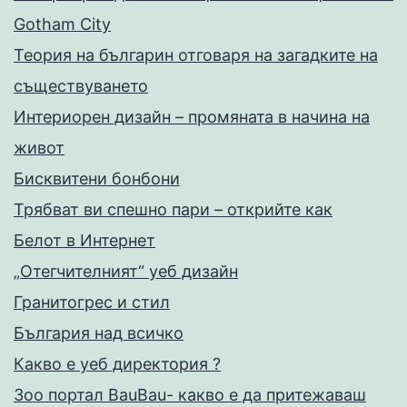
Gotham City
Теория на българин отговаря на загадките на
съществуването
Интериорен дизайн – промяната в начина на
живот
Бисквитени бонбони
Трябват ви спешно пари – открийте как
Белот в Интернет
„Отегчителният“ уеб дизайн
Гранитогрес и стил
България над всичко
Какво е уеб директория ?
Зоо портал BauBau- какво е да притежаваш