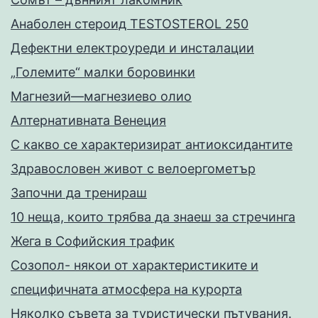
Анаболен стероид TESTOSTEROL 250
Дефектни електроуреди и инсталации
„Големите“ малки боровинки
Магнезий—магнезиево олио
Алтернативната Венеция
С какво се характеризират антиоксидантите
Здравословен живот с велоергометър
Запoчни да тренираш
10 неща, които трябва да знаеш за стречинга
Жега в Софийския трафик
Созопол- някои от характеристиките и
специфичната атмосфера на курорта
Няколко съвета за туристически пътувания.