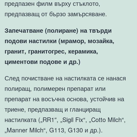
предпазен филм върху стъклото,
предпазващ от бързо замърсяване.
Запечатване (полиране) на твърди
подови настилки (мрамор, мозайка,
гранит, гранитогрес, керамика,
циментови подове и др.)
След почистване на настилката се нанася
полиращ, полимерен препарат или
препарат на восъчна основа, устойчив на
триене, предпазващ и гланциращ
настилката („RR1″, „Sigil Fix“, „Cotto Milch“,
„Manner Milch“, G113, G130 и др.).