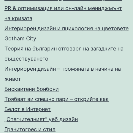
PR & оптимизация или он-лайн мениджмънт
на кризата
Интериорен дизайн и пцихология на цветовете
Gotham City
Теория на българин отговаря на загадките на
съществуването
Интериорен дизайн – промяната в начина на
живот
Бисквитени бонбони
Трябват ви спешно пари – открийте как
Белот в Интернет
„Отегчителният“ уеб дизайн
Гранитогрес и стил