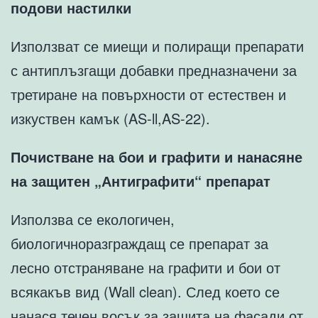
подови настилки
Използват се миещи и полиращи препарати
с антиплъзгащи добавки предназначени за
третиране на повърхности от естествен и
изкуствен камък (AS-ll,AS-22).
Почистване на бои и графити и нанасяне
на защитен „Антиграфити“ препарат
Използва се екологичен,
биологичноразграждащ се препарат за
лесно отстраняване на графити и бои от
всякакъв вид (Wall clean). След което се
нанася течен восък за защита на фасади от