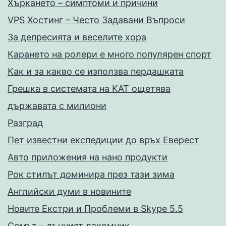
Хъркането – симптоми и причини
VPS Хостинг – Често Задавани Въпроси
За депресията и веселите хора
Карането на ролери е много популярен спорт
Как и за какво се използва пердашката
Грешка в системата на КАТ ощетява
държавата с милиони
Разград
Пет известни експедиции до връх Еверест
Авто приложения на нано продукти
Рок стилът доминира през тази зима
Английски думи в новините
Новите Екстри и Проблеми в Skype 5.5
Сомът – дънният лакомник