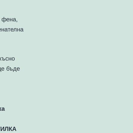
0 фена,
енателна
късно
ще бъде
ха
ТИЛКА