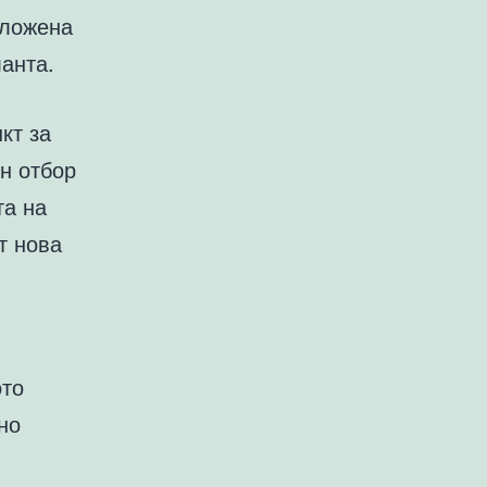
оложена
ланта.
кт за
н отбор
та на
т нова
ото
но