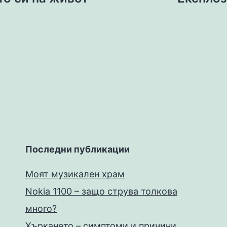
Последни публикации
Моят музикален храм
Nokia 1100 – защо струва толкова
много?
Хъркането – симптоми и причини