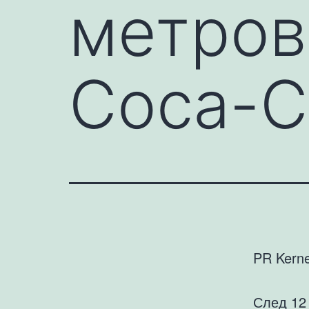
метров
Coca-C
PR Kerne
След 12