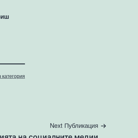
биш
з категория
Next Публикация
ията на социалните медии