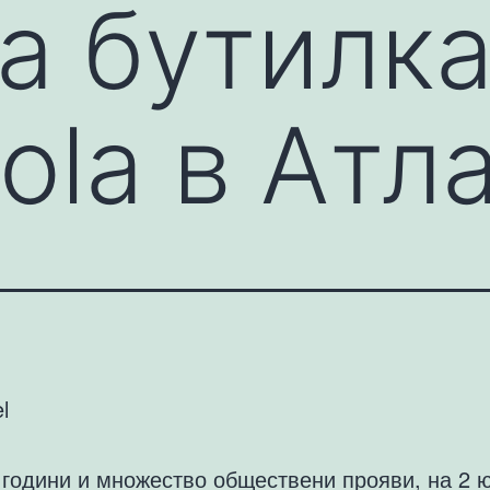
а бутилка
ola в Атл
l
 години и множество обществени прояви, на 2 