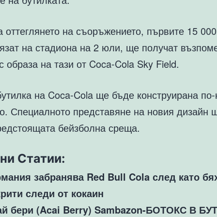
а оттеглянето на съоръжението, първите 15 00
лязат на стадиона на 2 юли, ще получат възпом
с образа на тази от Coca-Cola Sky Field.
бутилка на Coca-Cola ще бъде конструирана по-
то. Специалното представяне на новия дизайн 
редстоящата бейзболна среща.
ни Статии:
рмания забранява Red Bull Cola след като бя
крити следи от кокаин
ай бери (Acai Berry) Sambazon-БОТОКС В БУ