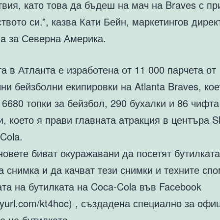
вия, като това да бъдеш на мач на Braves с пр
твото си.”, казва Кати Бейн, маркетингов дирек
la за Северна Америка.
а в Атланта е изработена от 11 000 парчета от
ни бейзболни екипировки на Atlanta Braves, кое
6680 топки за бейзбол, 290 бухалки и 86 чифта
, което я прави главната атракция в центъра Sk
Cola.
овете биват окуражавани да посетят бутилката
 снимка и да качват тези снимки и техните сп
та на бутилката на Coca-Cola във Facebook
tinyurl.com/kt4hoc) , създадена специално за оф
е на бутилката.