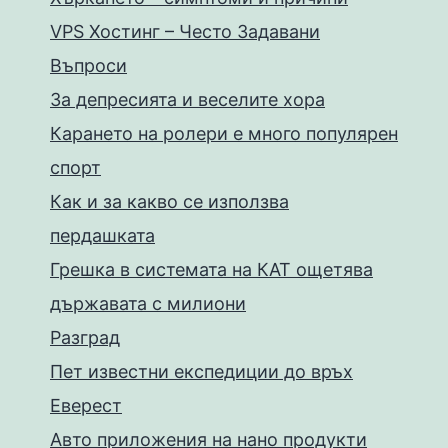
VPS Хостинг – Често Задавани
Въпроси
За депресията и веселите хора
Карането на ролери е много популярен
спорт
Как и за какво се използва
пердашката
Грешка в системата на КАТ ощетява
държавата с милиони
Разград
Пет известни експедиции до връх
Еверест
Авто приложения на нано продукти