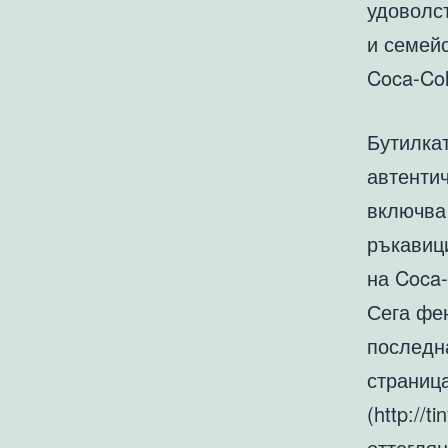
удоволст
и семейс
Coca-Co
Бутилкат
автентич
включва 
ръкавици
на Coca-
Сега фен
последна
страница
(http://
оттеглян