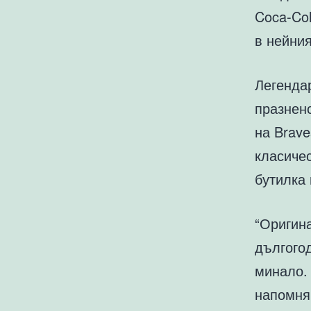
Coca-Col
в нейния
Легендар
празнен
на Brave
класичес
бутилка 
“Оригин
дългого
минало. 
напомнян