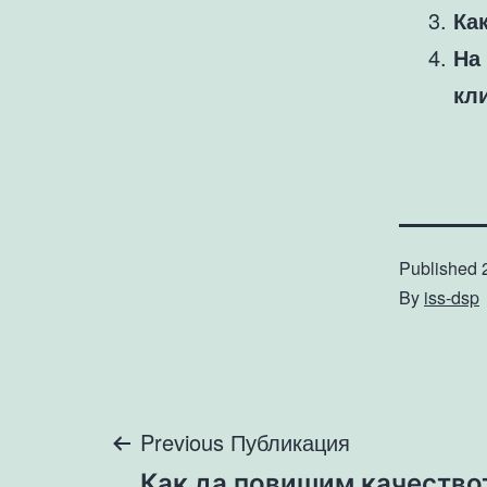
Ка
На
кл
Published
By
iss-dsp
Навигация
Previous Публикация
Как да повишим качество