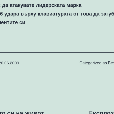
к да атакувате лидерската марка
 6 удара върху клавиатурата от това да загу
иентите си
26.06.2009
Categorized as
Бе
то си на живот
Експлоз