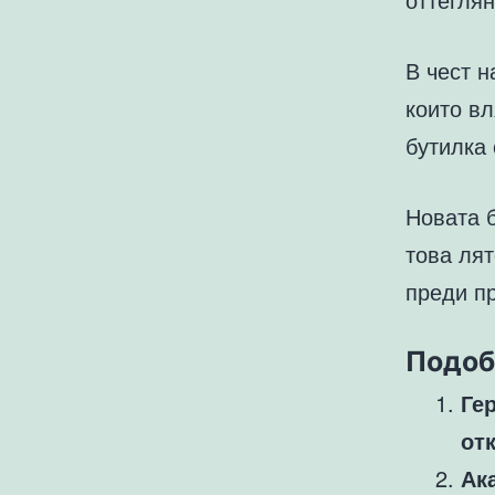
В чест н
които в
бутилка 
Новата 
това ля
преди п
Подоб
Ге
от
Ак