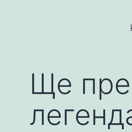
Skip
to
content
Ще пре
легенд