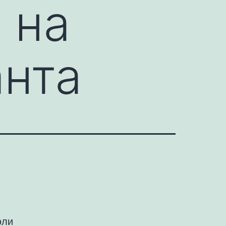
 на
анта
юли