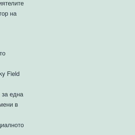
иятелите
тор на
то
y Field
 за една
омени в
ициалното